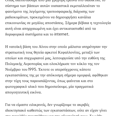
σύστημα των βάσεων αυτών ουσιαστικά εκμεταλλευόταν το
φαινόμενο της λεγόμενης τροποσφαιρικής διάχυσης των
ραδιοκυμάτων, προκειμένου να δημιουργήσει κανάλια
επικοινωνίας σε μεγάλες αποστάσεις. Σήμερα βέβαια η τεχνολογία
αυτή είναι απηρχαιωμένη και έχει αντικατασταθεί από τα
δορυφορικά συστήματα και το internet.
Η νατοϊκή βάση του Αίνου στην οποίο μάλιστα υπηρέτησαν την
στρατιωτική τους θητεία αρκετοί Κεφαλλονίτες, μεταξύ των
οποίων και συγχωριανοί μας, λειτουργούσε υπό την ευθύνη της
Πολεμικής Αεροπορίας και ολοκλήρωσε τον κύκλο της τον
Νοέμβριο του 1995. Έκτοτε οι υπερσύγχρονες κάποτε
εγκαταστάσεις της με την απόκοσμη σήμερα ομορφιά, αφέθηκαν
στην τύχη τους παρουσιάζοντας, όπως φαίνεται και στο
φωτογραφικό υλικό που δημοσιεύουμε, μία πραγματικά
απογοητευτική εικόνα.
Για να είμαστε ειλικρινείς, δεν γνωρίζουμε το ακριβές
ιδιοκτησιακό καθεστώς των εγκαταστάσεων, ούτε αν είχαν γίνει
στο παρελθόν προσπάθειες για την αξιοποίησή τους. Σε κάθε