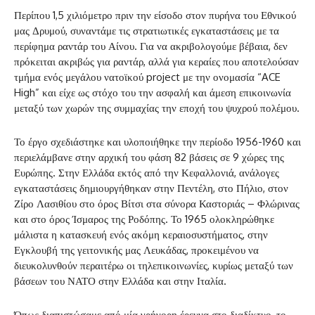
Περίπου 1,5 χιλιόμετρο πριν την είσοδο στον πυρήνα του Εθνικού
μας Δρυμού, συναντάμε τις στρατιωτικές εγκαταστάσεις με τα
περίφημα ραντάρ του Αίνου. Για να ακριβολογούμε βέβαια, δεν
πρόκειται ακριβώς για ραντάρ, αλλά για κεραίες που αποτελούσαν
τμήμα ενός μεγάλου νατοϊκού project με την ονομασία “ACE
High” και είχε ως στόχο του την ασφαλή και άμεση επικοινωνία
μεταξύ των χωρών της συμμαχίας την εποχή του ψυχρού πολέμου.
Το έργο σχεδιάστηκε και υλοποιήθηκε την περίοδο 1956-1960 και
περιελάμβανε στην αρχική του φάση 82 βάσεις σε 9 χώρες της
Ευρώπης. Στην Ελλάδα εκτός από την Κεφαλλονιά, ανάλογες
εγκαταστάσεις δημιουργήθηκαν στην Πεντέλη, στο Πήλιο, στον
Ζίρο Λασιθίου στο όρος Βίτσι στα σύνορα Καστοριάς – Φλώρινας
και στο όρος Ίσμαρος της Ροδόπης. Το 1965 ολοκληρώθηκε
μάλιστα η κατασκευή ενός ακόμη κεραιοσυστήματος, στην
Εγκλουβή της γειτονικής μας Λευκάδας, προκειμένου να
διευκολυνθούν περαιτέρω οι τηλεπικοινωνίες, κυρίως μεταξύ των
βάσεων του ΝΑΤΟ στην Ελλάδα και στην Ιταλία.
Όπως διαπιστώσαμε από μία γρήγορη έρευνα στο διαδίκτυο, το