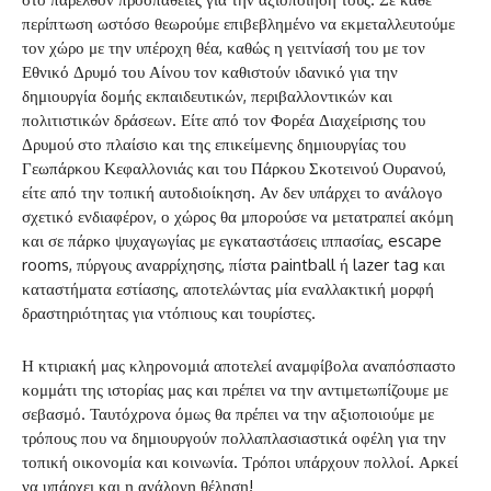
περίπτωση ωστόσο θεωρούμε επιβεβλημένο να εκμεταλλευτούμε
τον χώρο με την υπέροχη θέα, καθώς η γειτνίασή του με τον
Εθνικό Δρυμό του Αίνου τον καθιστούν ιδανικό για την
δημιουργία δομής εκπαιδευτικών, περιβαλλοντικών και
πολιτιστικών δράσεων. Είτε από τον Φορέα Διαχείρισης του
Δρυμού στο πλαίσιο και της επικείμενης δημιουργίας του
Γεωπάρκου Κεφαλλονιάς και του Πάρκου Σκοτεινού Ουρανού,
είτε από την τοπική αυτοδιοίκηση. Αν δεν υπάρχει το ανάλογο
σχετικό ενδιαφέρον, ο χώρος θα μπορούσε να μετατραπεί ακόμη
και σε πάρκο ψυχαγωγίας με εγκαταστάσεις ιππασίας, escape
rooms, πύργους αναρρίχησης, πίστα paintball ή lazer tag και
καταστήματα εστίασης, αποτελώντας μία εναλλακτική μορφή
δραστηριότητας για ντόπιους και τουρίστες.
Η κτιριακή μας κληρονομιά αποτελεί αναμφίβολα αναπόσπαστο
κομμάτι της ιστορίας μας και πρέπει να την αντιμετωπίζουμε με
σεβασμό. Ταυτόχρονα όμως θα πρέπει να την αξιοποιούμε με
τρόπους που να δημιουργούν πολλαπλασιαστικά οφέλη για την
τοπική οικονομία και κοινωνία. Τρόποι υπάρχουν πολλοί. Αρκεί
να υπάρχει και η ανάλογη θέληση!