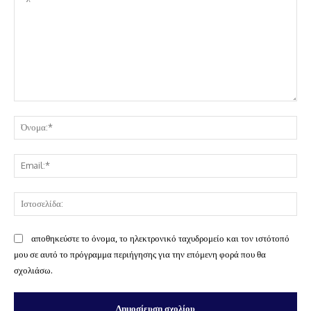
Σχόλιο:
Όν
Ema
Ισ
αποθηκεύστε το όνομα, το ηλεκτρονικό ταχυδρομείο και τον ιστότοπό
μου σε αυτό το πρόγραμμα περιήγησης για την επόμενη φορά που θα
σχολιάσω.