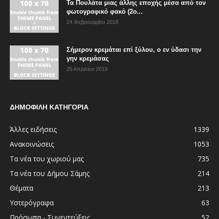
Τα Πουλάτα μιας άλλης εποχής μέσα από τον
φωτογραφικό φακό (2ο...
24 Φεβρουαρίου 2018
Σήμερον κρεμάται επί ξύλου, ο εν ύδασι την
γην κρεμάσας
25 Απριλίου 2019
ΔΗΜΟΦΙΛΗ ΚΑΤΗΓΟΡΙΑ
Άλλες ειδήσεις
1339
Ανακοινώσεις
1053
Τα νέα του χωριού μας
735
Τα νέα του Δήμου Σάμης
214
Θέματα
213
Υστερόγραφα
63
Πρόσωπα - Συνεντεύξεις
52