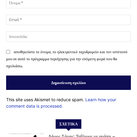
Όν
Ema
Ισ
αποθηκεύστε το όνομα, το ηλεκτρονικό ταχυδρομείο και τον ιστότοπό
μου σε αυτό το πρόγραμμα περιήγησης για την επόμενη φορά που θα
σχολιάσω.
This site uses Akismet to reduce spam.
Learn how your
comment data is processed.
ΣΧΕΤΙΚΆ
Δήμος Σάμης: Ταΐζουμε με αγάπη –