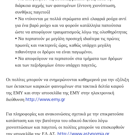
διάρκεια αιχμής των φαινομένων (έντονη χιονόπτωση,
συνθήκες παγετού)
• Να ντύνονται με πολλά στρώματα από ελαφριά ρούχα αντί
για ένα βαρύ ρούχο και να φορούν κατάλληλα παπούτσια
ώστε να αποφύγουν τραυματισμούς λόγω της ολισθηρότητας
• Να περπατούν με μεγάλη προσοχή ιδιαίτερα τις πρώτες
πρωινές και νυκτερινές ώρες, καθώς υπάρχει μεγάλη
πιθανότητα οι δρόμοι να είναι παγωμένοι.
• Να αποφεύγουν να περπατούν στα τμήματα των δρόμων
και των πεζοδρομίων όπου υπάρχει παγετός.
Οι πολίτες μπορούν να ενημερώνονται καθημερινά για την εξέλιξη
των έκτακτων καιρικών φαινομένων στα τακτικά δελτία καιρού
της ΕΜΥ και στην ιστοσελίδα της ΕΜΥ στην ηλεκτρονική
διεύθυνση
http://www.emy.gr
Για πληροφορίες και ανακοινώσεις σχετικά με την επικρατούσα
κατάσταση και την βατότητα του οδικού δικτύου λόγω
χιονοπτώσεων και παγετού, οι πολίτες μπορούν να επισκεφθούν
την ιστοσελίδα της ΕΛ.ΑΣ.
http://www.astynomia.gr