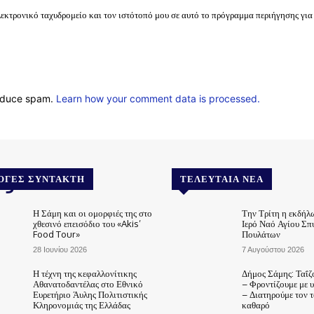
λεκτρονικό ταχυδρομείο και τον ιστότοπό μου σε αυτό το πρόγραμμα περιήγησης για
reduce spam.
Learn how your comment data is processed.
.gr
ΟΓΈΣ ΣΥΝΤΆΚΤΗ
ΤΕΛΕΥΤΑΊΑ ΝΈΑ
Η Σάμη και οι ομορφιές της στο
Την Τρίτη η εκδήλ
χθεσινό επεισόδιο του «Akis’
Ιερό Ναό Αγίου Σπ
Food Tour»
Πουλάτων
28 Ιουνίου 2026
7 Αυγούστου 2026
Η τέχνη της κεφαλλονίτικης
Δήμος Σάμης: Ταΐζ
Αθανατοδαντέλας στο Εθνικό
– Φροντίζουμε με 
Ευρετήριο Άυλης Πολιτιστικής
– Διατηρούμε τον 
Κληρονομιάς της Ελλάδας
καθαρό