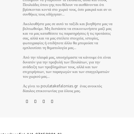
Πουλιάδες όπου γης που θέλουν να αισθάνονται ότι
βρίσκονται κοντά στο χωριό τους, όσο μακριά και αν οι
συνθήκες τους οδήγησαν…
Ακολουθήστε μας σε αυτό το ταξίδι και βοηθήστε μας να
βελτιωθούμε. Μη διστάσετε να επικοινωνήσετε μαζί μας
και να μας καταθέσετε τις παρατηρήσεις ή τις προτάσεις
σας, αλλά και να μας στείλετε στοιχεία, ιστορίες,
φωτογραφίες ή οτιδήποτε άλλο θα μπορούσε να
εμπλουτίσει τη θεματολογία μας…
Από την πλευρά μας, υποσχόμαστε να κάνουμε ότι είναι
δυνατόν για την προβολή των Πουλάτων, για την
ανάδειξη των προβλημάτων τους, αλλά και των
επιχειρήσεων, των παραγωγών και των επαγγελματιών
του χωριού μας…
Ας γίνει το poulatakefalonias.gr ένας ανοικτός
δίαυλος επικοινωνίας για όλους μας.
© poulatakefalonias.gr 2024