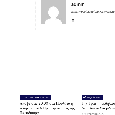
admin
https://poulatakefalonias.website
Τα νέα του χωριού μας
Άλλες ειδήσεις
Απόψε στις 20:00 στα Πουλάτα η
Την Τρίτη η εκδήλωσ
εκδήλωση «Οι Πρωτομάστορες της
Ναό Αγίου Σπυρίδω
Παράδοσης»
7 Αυγούστου 2026