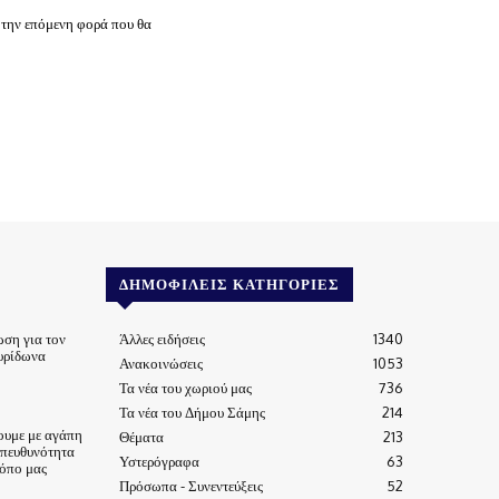
 την επόμενη φορά που θα
ΔΗΜΟΦΙΛΕΊΣ ΚΑΤΗΓΟΡΊΕΣ
ωση για τον
Άλλες ειδήσεις
1340
υρίδωνα
Ανακοινώσεις
1053
Τα νέα του χωριού μας
736
Τα νέα του Δήμου Σάμης
214
ουμε με αγάπη
Θέματα
213
υπευθυνότητα
Υστερόγραφα
63
τόπο μας
Πρόσωπα - Συνεντεύξεις
52