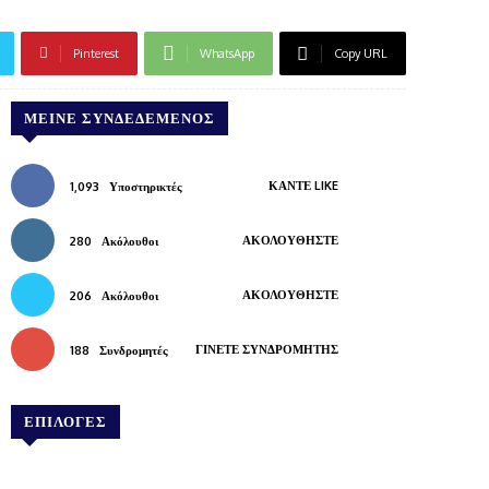
Pinterest
WhatsApp
Copy URL
ΜΕΊΝΕ ΣΥΝΔΕΔΕΜΈΝΟΣ
ΚΆΝΤΕ LIKE
1,093
Υποστηρικτές
ΑΚΟΛΟΥΘΉΣΤΕ
280
Ακόλουθοι
ΑΚΟΛΟΥΘΉΣΤΕ
206
Ακόλουθοι
ΓΊΝΕΤΕ ΣΥΝΔΡΟΜΗΤΉΣ
188
Συνδρομητές
ΕΠΙΛΟΓΕΣ