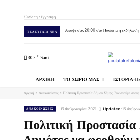
Σύνδεση / Εγγραφή
Απόψε στις 20:00 στα Πουλάτα η εκδήλωση
ΤΕΛΕΥΤΑΊΑ ΝΈΑ
C
30.3
Sami
ΑΡΧΙΚΗ
ΤΟ ΧΩΡΙΟ ΜΑΣ
ΙΣΤΟΡΙΑ-Π
Αρχική
Ανακοινώσεις
Πολιτική Προστασία Δήμου Σάμης: Συνιστούμε στους 
13 Φεβρουαρίου 2021
Updated:
13 Φεβρου
ΑΝΑΚΟΙΝΏΣΕΙΣ
Πολιτική Προστασία 
Δημότες να φερθούν 