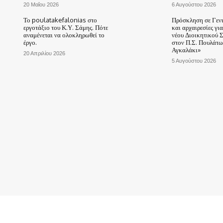
20 Μαΐου 2026
6 Αυγούστου 2026
Το poulatakefalonias στο
Πρόσκληση σε Γεν
εργοτάξιο του Κ.Υ. Σάμης. Πότε
και αρχαιρεσίες γι
αναμένεται να ολοκληρωθεί το
νέου Διοικητικού 
έργο.
στον Π.Σ. Πουλάτω
Αγκαλάκι»
20 Απριλίου 2026
5 Αυγούστου 2026
ΑΡΧΙΚΗ
ΤΟ ΧΩΡΙΟ ΜΑΣ