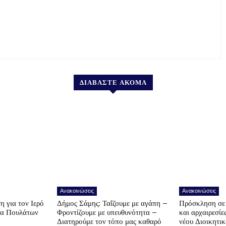
ΔΙΑΒΑΣΤΕ ΑΚΟΜΑ
Ανακοινώσεις
Ανακοινώσεις
η για τον Ιερό
Δήμος Σάμης: Ταΐζουμε με αγάπη –
Πρόσκληση σε 
να Πουλάτων
Φροντίζουμε με υπευθυνότητα –
και αρχαιρεσίε
Διατηρούμε τον τόπο μας καθαρό
νέου Διοικητι