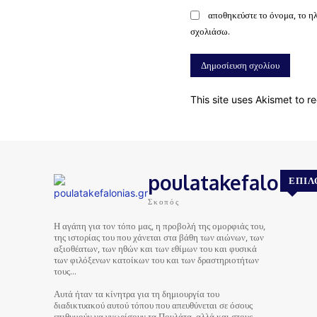
αποθηκεύστε το όνομα, το η
σχολιάσω.
This site uses Akismet to 
poulatakefalonias
ΕΠΙΛ
Σκοπός
Η αγάπη για τον τόπο μας, η προβολή της ομορφιάς του,
της ιστορίας του που χάνεται στα βάθη των αιώνων, των
αξιοθέατων, των ηθών και των εθίμων του και φυσικά
των φιλόξενων κατοίκων του και των δραστηριοτήτων
τους…
Αυτά ήταν τα κίνητρα για τη δημιουργία του
διαδικτυακού αυτού τόπου που απευθύνεται σε όσους
επιθυμούν να γνωρίσουν τα Πουλάτα, αλλά και στους