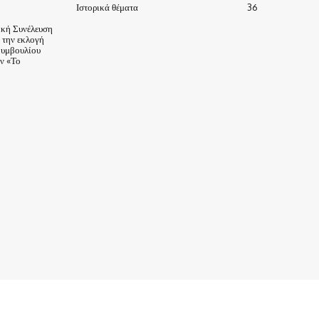
Ιστορικά θέματα
36
ική Συνέλευση
α την εκλογή
Συμβουλίου
ν «Το
ΙΣΤΟΡΙΑ-ΠΑΡΑΔΟΣΕΙΣ
ΑΞΙΟΘΕΑΤΑ
ΕΙΔΗΣΕΙΣ – ΘΕΜΑΤΑ
ΠΡΟΣΩΠΑ
ΕΠΙΧΕΙΡΗΣΕΙΣ
ΑΡΧΕΙΟ