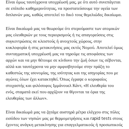
Είναι όμως ταυτόχρονα υποχρέωσή μας, με ότι αυτό συνεπάγεται
σε επίπεδο καθημερινότητας, να προστατεύσουμε την υγεία των
διπλανών μας, καθώς αποτελεί το δικό τους θεμελιώδες δικαίωμα.
Είναι δικαίωμά μας να θεωρούμε ότι στερούμαστε των ατομικών
μας ελευθεριών με τους περιορισμούς ή τις απαγορεύσεις στις
συγκεντρώσεις σε κλειστούς ή ανοιχτούς χώρους, στην
κυκλοφορία ή στις μετακινήσεις μας εκτός Νομού. Αποτελεί όμως
συνταγματική υποχρέωσή μας να τηρούμε τις αποφάσεις των
αρχών και να μην θέτουμε σε κίνδυνο την ζωή όσων τις σέβονται,
αλλά και ταυτόχρονα να μην αμφισβητούμε στην πράξη το
καθεστώς της ισονομίας, της ισότητας και της ισηγορίας που με
αγώνες όλων έχει κατακτηθεί. Όπως έγραψε ο κορυφαίος
στοχαστής και φιλόσοφος Ιμμάνουελ Κάντ, «Η ελευθερία του
ενός, σταματά εκεί που αρχίζουν να θίγονται τα όρια της
ελευθερίας των άλλων».
Είναι δικαίωμά μας να ζητάμε αυστηρά μέτρα ελέγχου στις πύλες
εισόδου των νησιών μας με θερμομετρήσεις και rapid tests στους
έχοντες ανάγκη μετακίνησης για επαγγελματικούς ή προσωπικούς