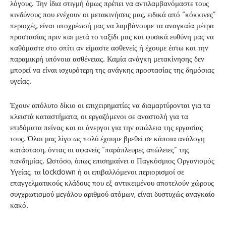
λόγους. Την ίδια στιγμή όμως πρέπει να αντιλαμβανόμαστε τους
κινδύνους που ενέχουν οι μετακινήσεις μας, ειδικά από “κόκκινες”
περιοχές, είναι υποχρέωσή μας να λαμβάνουμε τα αναγκαία μέτρα
προστασίας πριν και μετά το ταξίδι μας και φυσικά ευθύνη μας να
καθόμαστε στο σπίτι αν είμαστε ασθενείς ή έχουμε έστω και την
παραμικρή υπόνοια ασθένειας. Καμία ανάγκη μετακίνησης δεν
μπορεί να είναι ισχυρότερη της ανάγκης προστασίας της δημόσιας
υγείας.
Έχουν απόλυτο δίκιο οι επιχειρηματίες να διαμαρτύρονται για τα
κλειστά καταστήματα, οι εργαζόμενοι σε αναστολή για τα
επιδόματα πείνας και οι άνεργοι για την απώλεια της εργασίας
τους. Όλοι μας λίγο ως πολύ έχουμε βρεθεί σε κάποια ανάλογη
κατάσταση, όντας οι αφανείς “παράπλευρες απώλειες” της
πανδημίας. Ωστόσο, όπως επισημαίνει ο Παγκόσμιος Οργανισμός
Υγείας, τα lockdown ή οι επιβαλλόμενοι περιορισμοί σε
επαγγελματικούς κλάδους που εξ αντικειμένου αποτελούν χώρους
συγχρωτισμού μεγάλου αριθμού ατόμων, είναι δυστυχώς αναγκαίο
κακό.