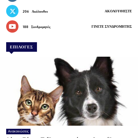
ΑΚΟΛΟΥΘΉΣΤΕ
206
Ακόλουθοι
ΓΊΝΕΤΕ ΣΥΝΔΡΟΜΗΤΉΣ
188
Συνδρομητές
ΕΠΙΛΟΓΕΣ
Ανακοινώσεις