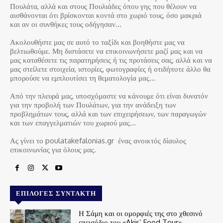
Πουλάτα, αλλά και στους Πουλιάδες όπου γης που θέλουν να
αισθάνονται ότι βρίσκονται κοντά στο χωριό τους, όσο μακριά
και αν οι συνθήκες τους οδήγησαν…
Ακολουθήστε μας σε αυτό το ταξίδι και βοηθήστε μας να
βελτιωθούμε. Μη διστάσετε να επικοινωνήσετε μαζί μας και να
μας καταθέσετε τις παρατηρήσεις ή τις προτάσεις σας, αλλά και να
μας στείλετε στοιχεία, ιστορίες, φωτογραφίες ή οτιδήποτε άλλο θα
μπορούσε να εμπλουτίσει τη θεματολογία μας…
Από την πλευρά μας, υποσχόμαστε να κάνουμε ότι είναι δυνατόν
για την προβολή των Πουλάτων, για την ανάδειξη των
προβλημάτων τους, αλλά και των επιχειρήσεων, των παραγωγών
και των επαγγελματιών του χωριού μας…
Ας γίνει το poulatakefalonias.gr ένας ανοικτός δίαυλος
επικοινωνίας για όλους μας.
ΕΠΙΛΟΓΈΣ ΣΥΝΤΆΚΤΗ
Η Σάμη και οι ομορφιές της στο χθεσινό
επεισόδιο του «Akis’ Food Tour»