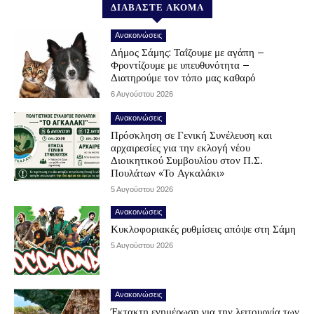
ΔΙΑΒΑΣΤΕ ΑΚΟΜΑ
Ανακοινώσεις
Δήμος Σάμης: Ταΐζουμε με αγάπη –
Φροντίζουμε με υπευθυνότητα –
Διατηρούμε τον τόπο μας καθαρό
6 Αυγούστου 2026
Ανακοινώσεις
Πρόσκληση σε Γενική Συνέλευση και
αρχαιρεσίες για την εκλογή νέου
Διοικητικού Συμβουλίου στον Π.Σ.
Πουλάτων «Το Αγκαλάκι»
5 Αυγούστου 2026
Ανακοινώσεις
Κυκλοφοριακές ρυθμίσεις απόψε στη Σάμη
5 Αυγούστου 2026
Ανακοινώσεις
Έκτακτη ενημέρωση για την λειτουργία των