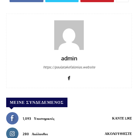
admin
https://poulatakefalonias.website
ΜΕΊΝΕ ΣΥΝΔΕΔΕΜΈΝΟΣ
ΚΆΝΤΕ LIKE
1,093
Υποστηρικτές
ΑΚΟΛΟΥΘΉΣΤΕ
280
Ακόλουθοι