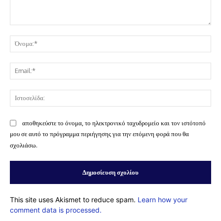
Σχόλιο:
Όν
Ema
Ισ
αποθηκεύστε το όνομα, το ηλεκτρονικό ταχυδρομείο και τον ιστότοπό
μου σε αυτό το πρόγραμμα περιήγησης για την επόμενη φορά που θα
σχολιάσω.
This site uses Akismet to reduce spam.
Learn how your
comment data is processed.