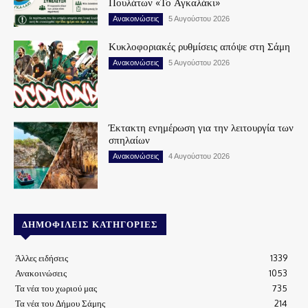
Πουλάτων «Το Αγκαλάκι»
Ανακοινώσεις
5 Αυγούστου 2026
Κυκλοφοριακές ρυθμίσεις απόψε στη Σάμη
Ανακοινώσεις
5 Αυγούστου 2026
Έκτακτη ενημέρωση για την λειτουργία των
σπηλαίων
Ανακοινώσεις
4 Αυγούστου 2026
ΔΗΜΟΦΙΛΕΊΣ ΚΑΤΗΓΟΡΊΕΣ
Άλλες ειδήσεις
1339
Ανακοινώσεις
1053
Τα νέα του χωριού μας
735
Τα νέα του Δήμου Σάμης
214