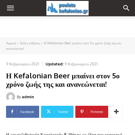
Αρχική
Άλλες ειδήσεις
Η Kefalonian Beer μπαίνει στον 5ο χρόνο ζωής της και
ανανεώνεται!
9 Φεβρουαρίου 2021
Updated:
9 Φεβρουαρίου 2021
Η Kefalonian Beer μπαίνει στον 5ο
χρόνο ζωής της και ανανεώνεται!
By
admin
Facebook
Twitter
Pinterest
Η μικροζυθοποιία Κεφαλονιάς & Ιθάκης με έδρα τον γειτονικό