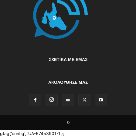
ΣΧΕΤΙΚΆ ΜΕ ΕΜΆΣ
ΑΚΟΛΟΥΘΗΣΕ ΜΑΣ
©
gtag('config', 'UA-67453901-1');