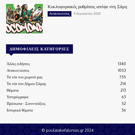
Κυκλοφοριακές ρυθμίσεις απόψε στη Σάμη
Ανακοινώσεις
5 Αυγούστου 2026
ΔΗΜΟΦΙΛΕΊΣ ΚΑΤΗΓΟΡΊΕΣ
Άλλες ειδήσεις
1340
Ανακοινώσεις
1053
Τα νέα του χωριού μας
735
Τα νέα του Δήμου Σάμης
214
Θέματα
213
Υστερόγραφα
63
Πρόσωπα - Συνεντεύξεις
52
Ιστορικά θέματα
36
© poulatakefalonias.gr 2024