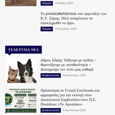
Θέματα
20 Μαΐου 2026
Το poulatakefalonias στο εργοτάξιο του
Κ.Υ. Σάμης. Πότε αναμένεται να
ολοκληρωθεί το έργο.
Θέματα
20 Απριλίου 2026
ΤΕΛΕΥΤΑΊΑ ΝΈΑ
Δήμος Σάμης: Ταΐζουμε με αγάπη –
Φροντίζουμε με υπευθυνότητα –
Διατηρούμε τον τόπο μας καθαρό
Ανακοινώσεις
6 Αυγούστου 2026
Πρόσκληση σε Γενική Συνέλευση και
αρχαιρεσίες για την εκλογή νέου
Διοικητικού Συμβουλίου στον Π.Σ.
Πουλάτων «Το Αγκαλάκι»
Ανακοινώσεις
5 Αυγούστου 2026