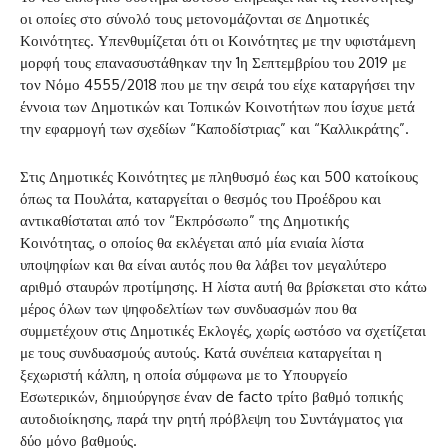
οι οποίες στο σύνολό τους μετονομάζονται σε Δημοτικές
Κοινότητες. Υπενθυμίζεται ότι οι Κοινότητες με την υφιστάμενη
μορφή τους επανασυστάθηκαν την 1η Σεπτεμβρίου του 2019 με
τον Νόμο 4555/2018 που με την σειρά του είχε καταργήσει την
έννοια των Δημοτικών και Τοπικών Κοινοτήτων που ίσχυε μετά
την εφαρμογή των σχεδίων “Καποδίστριας” και “Καλλικράτης”.
Στις Δημοτικές Κοινότητες με πληθυσμό έως και 500 κατοίκους
όπως τα Πουλάτα, καταργείται ο θεσμός του Προέδρου και
αντικαθίσταται από τον “Εκπρόσωπο” της Δημοτικής
Κοινότητας, ο οποίος θα εκλέγεται από μία ενιαία λίστα
υποψηφίων και θα είναι αυτός που θα λάβει τον μεγαλύτερο
αριθμό σταυρών προτίμησης. Η λίστα αυτή θα βρίσκεται στο κάτω
μέρος όλων των ψηφοδελτίων των συνδυασμών που θα
συμμετέχουν στις Δημοτικές Εκλογές, χωρίς ωστόσο να σχετίζεται
με τους συνδυασμούς αυτούς. Κατά συνέπεια καταργείται η
ξεχωριστή κάλπη, η οποία σύμφωνα με το Υπουργείο
Εσωτερικών, δημιούργησε έναν de facto τρίτο βαθμό τοπικής
αυτοδιοίκησης, παρά την ρητή πρόβλεψη του Συντάγματος για
δύο μόνο βαθμούς.