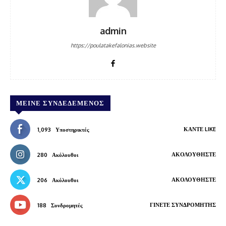
admin
https://poulatakefalonias.website
ΜΕΊΝΕ ΣΥΝΔΕΔΕΜΈΝΟΣ
ΚΆΝΤΕ LIKE
1,093
Υποστηρικτές
ΑΚΟΛΟΥΘΉΣΤΕ
280
Ακόλουθοι
ΑΚΟΛΟΥΘΉΣΤΕ
206
Ακόλουθοι
ΓΊΝΕΤΕ ΣΥΝΔΡΟΜΗΤΉΣ
188
Συνδρομητές