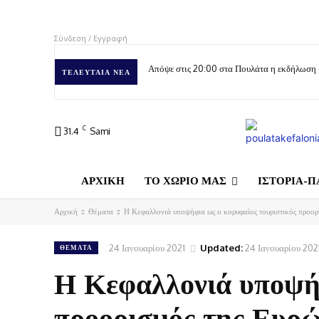
Σύνδεση / Εγγραφή
Απόψε στις 20:00 στα Πουλάτα η εκδήλωση
ΤΕΛΕΥΤΑΊΑ ΝΈΑ
C
31.4
Sami
ΑΡΧΙΚΗ
ΤΟ ΧΩΡΙΟ ΜΑΣ
ΙΣΤΟΡΙΑ-Π
Αρχική
Θέματα
Η Κεφαλλονιά υποψήφια ως ο κορυφαίος τουριστικός προορι
24 Ιανουαρίου 2021
Updated:
24 Ιανουαρίου 202
ΘΈΜΑΤΑ
Η Κεφαλλονιά υποψήφ
προορισμός της Ευρώ