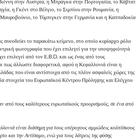
 Βιέννη στην Αυστρία, η Μπράγκα στην Πορτογαλία, το Κάβτατ
γία, η Γκέντ στο Βέλγιο, το Σιμπίου στην Ρουμανία, η
 Μαυροβούνιο, το Τύμπιγκεν στην Γερμανία και η Καππαδοκία
 συνοδεύει το παρακάτω κείμενο, στο οποίο κυρίαρχο ρόλο
ντρική φωτογραφία που έχει επιλεγεί για την υποψηφιότητά
ει επιλεγεί από τον Ε.B.D. και ως ένας από τους
ι πως άλλωστε διαφορετικά, αφού η Κεφαλλονιά είναι η
λάδας που είναι αντίστοιχα από τις πλέον ασφαλείς χώρες της
ία στοιχεία του Ευρωπαϊκού Κέντρου Πρόληψης και Ελέγχου
έναν από τους καλύτερους ευρωπαϊκούς προορισμούς, σε ένα από
αλλονιά είναι διάσημη για τους υπέροχους αμμώδεις κολπίσκους
το και την Αντίσαμο, ενώ για τους λάτρεις της φύσης