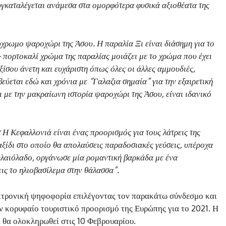
υγκαταλέγεται ανάμεσα στα ομορφότερα φυσικά αξιοθέατα της
ύχρωμο ψαροχώρι της Άσου. Η παραλία Ξι είναι διάσημη για το
– πορτοκαλί χρώμα της παραλίας μοιάζει με το χρώμα που έχει
ξίσου άνετη και ευχάριστη όπως όλες οι άλλες αμμουδιές,
ύεται εδώ και χρόνια με “Γαλαζια σημαία” για την εξαιρετική
ι με την μακραίωνη ιστορία ψαροχώρι της Άσου, είναι ιδανικό
; Η Κεφαλλονιά είναι ένας προορισμός για τους λάτρεις της
ξίδι στο οποίο θα απολαύσεις παραδοσιακές γεύσεις, υπέροχα
 ελαιόλαδο, οργάνωσε μία ρομαντική βαρκάδα με ένα
ις το ηλιοβασίλεμα στην θάλασσα”.
κτρονική ψηφοφορία επιλέγοντας τον παρακάτω σύνδεσμο και
ν κορυφαίο τουριστικό προορισμό της Ευρώπης για το 2021. Η
 θα ολοκληρωθεί στις 10 Φεβρουαρίου.