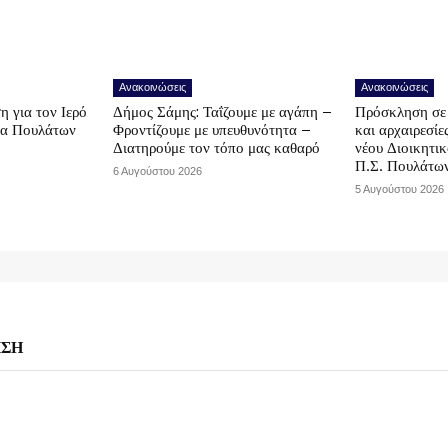
Ανακοινώσεις
Ανακοινώσεις
η για τον Ιερό
Δήμος Σάμης: Ταΐζουμε με αγάπη –
Πρόσκληση σε 
να Πουλάτων
Φροντίζουμε με υπευθυνότητα –
και αρχαιρεσίε
Διατηρούμε τον τόπο μας καθαρό
νέου Διοικητι
Π.Σ. Πουλάτω
6 Αυγούστου 2026
5 Αυγούστου 2026
ΗΣΗ