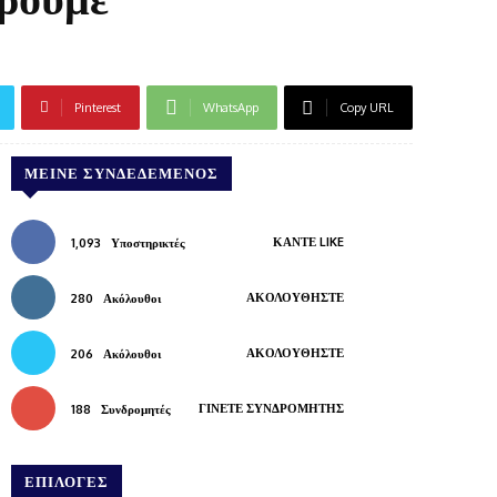
Pinterest
WhatsApp
Copy URL
ΜΕΊΝΕ ΣΥΝΔΕΔΕΜΈΝΟΣ
ΚΆΝΤΕ LIKE
1,093
Υποστηρικτές
ΑΚΟΛΟΥΘΉΣΤΕ
280
Ακόλουθοι
ΑΚΟΛΟΥΘΉΣΤΕ
206
Ακόλουθοι
ΓΊΝΕΤΕ ΣΥΝΔΡΟΜΗΤΉΣ
188
Συνδρομητές
ΕΠΙΛΟΓΕΣ