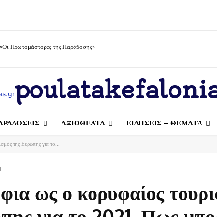
 «Οι Πρωτομάστορες της Παράδοσης»
poulatakefalonia
ΑΡΑΔΟΣΕΙΣ
ΑΞΙΟΘΕΑΤΑ
ΕΙΔΗΣΕΙΣ – ΘΕΜΑΤΑ
σμός της Ευρώπης για το...
1
ια ως ο κορυφαίος τουρι
πης για το 2021. Πως μπ