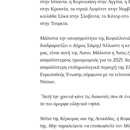
στην Ισπανία, η Κορνουάλη στην Αγγλία, η
στην Κροατία, τα νησιά Λοφότεν στην Νορβη
κοιλάδα Σόκα στην Σλοβενία, το Κότορ στο
στην Τουρκία.
Μάλιστα την υποψηφιότητα της Κεφαλλονιάς
διαδραματίζει ο Δήμος Σάμης! Άλλωστε η κε
μας, είναι αυτή της Άσου. Μάλιστα η Άσος έχ
ασφαλέστερους προορισμούς για το 2021. Κα
ασφαλέστερη επιδημιολογικά περιοχή της Ελ
Ευρωπαϊκής Ένωσης σύμφωνα με τα τελευτα
Νόσων.
“Αυτή την χρονιά κάνε τις διακοπές σου σε 
τα πιο όμορφα ελληνικά νησιά.
Νότια της Κέρκυρας και της Λευκάδας, η Κεφ
της. Μην παραλείψετε να επισκεφτείτε τον Μύρ