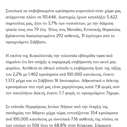
Συνολικά τα επιβεβαιωμένα κρούσματα κορονοϊού στην χώρα μας
ανέρχονται πλέον σε 151.646. Δυστυχώς έχουν καταλήξει 5.622
συμπολίτες μας, ήτοι το 3,7% των νοσούντων, με την διάμεση
ηλικία τους στα 79 έτη. Τέλος στις Μονάδες Εντατικής Θεραπείας
βρίσκονται διασωληνωμένοι 292 ασθενείς, 31 λιγότεροι από το
προηγούμενο Σάββατο.
Η εικόνα της Κεφαλλονιάς την τελευταία εβδομάδα πρακτικά
σημαίνει ότι δεν υπήρξε η παραμικρή επιβάρυνση του ιικού μας
φορτίου. Αντίθετα σε εθνικό επίπεδο η επιβάρυνση ήταν της τάξης
του 2,2% με 1.402 κρούσματα ανά 100.000 κατοίκους, έναντι
1.372 μέχρι και το Σάββατο 16 Ιανουαρίου. Αθροιστικά ο δείκτης
κρουσμάτων στο νησί μας είναι χαμηλότερος κατά 7,8 φορές από
τον πανελλήνιο δείκτη, έναντι 7,7 φορές το προηγούμενο 7ήμερο.
Σε επίπεδο Περιφέρειας Ιονίων Νήσων από την έναρξη της
πανδημίας τον Μάρτιο μέχρι τώρα, εντοπίζονται 354 κρούσματα
ανά 100.000 κατοίκους με συνολικά 736 ασθενείς της νόσου, εκ
των οποίων οι 506 ήτοι το 68,8% στην Κέρκυρα. Σύμφωνα