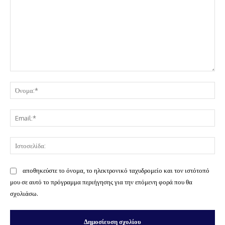
Σχόλιο:
Όν
Ema
Ισ
αποθηκεύστε το όνομα, το ηλεκτρονικό ταχυδρομείο και τον ιστότοπό
μου σε αυτό το πρόγραμμα περιήγησης για την επόμενη φορά που θα
σχολιάσω.