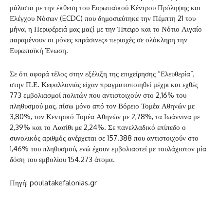
μάλιστα με την έκθεση του Ευρωπαϊκού Κέντρου Πρόληψης και
Ελέγχου Νόσων (ECDC) που δημοσιεύτηκε την Πέμπτη 21 του
μήνα, η Περιφέρειά μας μαζί με την Ήπειρο και το Νότιο Αιγαίο
παραμένουν οι μόνες «πράσινες» περιοχές σε ολόκληρη την
Ευρωπαϊκή Ένωση.
Σε ότι αφορά τέλος στην εξέλιξη της επιχείρησης “Ελευθερία”,
στην Π.Ε. Κεφαλλονιάς είχαν πραγματοποιηθεί μέχρι και εχθές
773 εμβολιασμοί πολιτών που αντιστοιχούν στο 2,16% του
πληθυσμού μας, πίσω μόνο από τον Βόρειο Τομέα Αθηνών με
3,80%, τον Κεντρικό Τομέα Αθηνών με 2,78%, τα Ιωάννινα με
2,39% και το Λασίθι με 2,24%. Σε πανελλαδικό επίπεδο ο
συνολικός αριθμός ανέρχεται σε 157.388 που αντιστοιχούν στο
1,46% του πληθυσμού, ενώ έχουν εμβολιαστεί με τουλάχιστον μία
δόση του εμβολίου 154.273 άτομα.
Πηγή: poulatakefalonias.gr