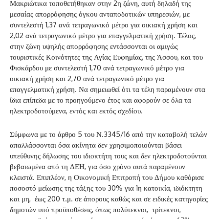
Μακριώτικα τοποθετήθηκαν στην 2η ζώνη, αυτή δηλαδή της
μεσαίας απορρόφησης όγκου ανταποδοτικών υπηρεσιών, με
συντελεστή 1,37 ανά τετραγωνικό μέτρο για οικιακή χρήση και
2,02 ανά τετραγωνικό μέτρο για επαγγελματική χρήση. Τέλος,
στην ζώνη υψηλής απορρόφησης εντάσσονται οι αμιγώς
τουριστικές Κοινότητες της Αγίας Ευφημίας, της Άσσου, και του
Φισκάρδου με συντελεστή 1,70 ανά τετραγωνικό μέτρο για
οικιακή χρήση και 2,70 ανά τετραγωνικό μέτρο για
επαγγελματική χρήση. Να σημειωθεί ότι τα τέλη παραμένουν στα
ίδια επίπεδα με το προηγούμενο έτος και αφορούν σε όλα τα
ηλεκτροδοτούμενα, εντός και εκτός σχεδίου.
Σύμφωνα με το άρθρο 5 του Ν.3345/16 από την καταβολή τελών
απαλλάσσονται όσα ακίνητα δεν χρησιμοποιούνται βάσει
υπεύθυνης δήλωσης του ιδιοκτήτη τους και δεν ηλεκτροδοτούνται
βεβαιωμένα από τη ΔΕΗ, για όσο χρόνο αυτά παραμένουν
κλειστά. Επιπλέον, η Οικονομική Επιτροπή του Δήμου καθόρισε
ποσοστό μείωσης της τάξης του 30% για 1η κατοικία, ιδιόκτητη
και μη, έως 200 τ.μ. σε άπορους καθώς και σε ειδικές κατηγορίες
δημοτών υπό προϋποθέσεις, όπως πολύτεκνοι, τρίτεκνοι,