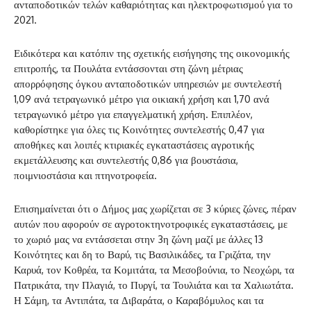
ανταποδοτικών τελών καθαριότητας και ηλεκτροφωτισμού για το
2021.
Ειδικότερα και κατόπιν της σχετικής εισήγησης της οικονομικής
επιτροπής, τα Πουλάτα εντάσσονται στη ζώνη μέτριας
απορρόφησης όγκου ανταποδοτικών υπηρεσιών με συντελεστή
1,09 ανά τετραγωνικό μέτρο για οικιακή χρήση και 1,70 ανά
τετραγωνικό μέτρο για επαγγελματική χρήση. Επιπλέον,
καθορίστηκε για όλες τις Κοινότητες συντελεστής 0,47 για
αποθήκες και λοιπές κτιριακές εγκαταστάσεις αγροτικής
εκμετάλλευσης και συντελεστής 0,86 για βουστάσια,
ποιμνιοστάσια και πτηνοτροφεία.
Επισημαίνεται ότι ο Δήμος μας χωρίζεται σε 3 κύριες ζώνες, πέραν
αυτών που αφορούν σε αγροτοκτηνοτροφικές εγκαταστάσεις, με
το χωριό μας να εντάσσεται στην 3η ζώνη μαζί με άλλες 13
Κοινότητες και δη το Βαρύ, τις Βασιλικάδες, τα Γριζάτα, την
Καρυά, τον Κοθρέα, τα Κομιτάτα, τα Μεσοβούνια, το Νεοχώρι, τα
Πατρικάτα, την Πλαγιά, το Πυργί, τα Τουλιάτα και τα Χαλιωτάτα.
Η Σάμη, τα Αντιπάτα, τα Διβαράτα, ο Καραβόμυλος και τα