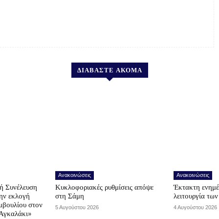
ΔΙΑΒΑΣΤΕ ΑΚΟΜΑ
Ανακοινώσεις
Ανακοινώσεις
ή Συνέλευση
Κυκλοφοριακές ρυθμίσεις απόψε
Έκτακτη ενημέ
την εκλογή
στη Σάμη
λειτουργία τω
μβουλίου στον
5 Αυγούστου 2026
4 Αυγούστου 2026
Αγκαλάκι»