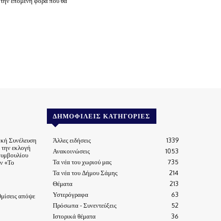
 την επόμενη φορά που θα
ΔΗΜΟΦΙΛΕΊΣ ΚΑΤΗΓΟΡΊΕΣ
ική Συνέλευση
Άλλες ειδήσεις
1339
α την εκλογή
Ανακοινώσεις
1053
Συμβουλίου
Τα νέα του χωριού μας
735
ν «Το
Τα νέα του Δήμου Σάμης
214
Θέματα
213
Υστερόγραφα
63
μίσεις απόψε
Πρόσωπα - Συνεντεύξεις
52
Ιστορικά θέματα
36