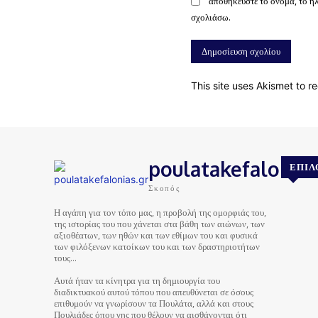
αποθηκεύστε το όνομα, το η
σχολιάσω.
This site uses Akismet to 
poulatakefalonias
ΕΠΙΛ
Σκοπός
Η αγάπη για τον τόπο μας, η προβολή της ομορφιάς του,
της ιστορίας του που χάνεται στα βάθη των αιώνων, των
αξιοθέατων, των ηθών και των εθίμων του και φυσικά
των φιλόξενων κατοίκων του και των δραστηριοτήτων
τους…
Αυτά ήταν τα κίνητρα για τη δημιουργία του
διαδικτυακού αυτού τόπου που απευθύνεται σε όσους
επιθυμούν να γνωρίσουν τα Πουλάτα, αλλά και στους
Πουλιάδες όπου γης που θέλουν να αισθάνονται ότι