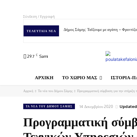
Σύνδεση / Εγγραφή
Δήμος Σάμης: Ταΐζουμε με αγάπη – Φροντίζο
ΤΕΛΕΥΤΑΊΑ ΝΈΑ
C
29.7
Sami
ΑΡΧΙΚΗ
ΤΟ ΧΩΡΙΟ ΜΑΣ
ΙΣΤΟΡΙΑ-Π
Αρχική
Τα νέα του Δήμου Σάμης
Προγραμματική σύμβαση για την στήριξη 
14 Δεκεμβρίου 2020
Updated
ΤΑ ΝΈΑ ΤΟΥ ΔΉΜΟΥ ΣΆΜΗΣ
Προγραμματική σύμβα
Τεχνικών Υπηρεσιών 