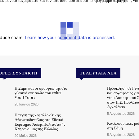
λεκτρονικό ταχυδρομείο και τον ιστότοπό μου σε αυτό το πρόγραμμα περιήγησης για
reduce spam.
Learn how your comment data is processed.
.gr
ΟΓΈΣ ΣΥΝΤΆΚΤΗ
ΤΕΛΕΥΤΑΊΑ ΝΈΑ
Η Σάμη και οι ομορφιές της στο
Πρόσκληση σε Γεν
χθεσινό επεισόδιο του «Akis’
και αρχαιρεσίες γι
Food Tour»
νέου Διοικητικού 
στον Π.Σ. Πουλάτω
28 Ιουνίου 2026
Αγκαλάκι»
5 Αυγούστου 2026
Η τέχνη της κεφαλλονίτικης
Αθανατοδαντέλας στο Εθνικό
Κυκλοφοριακές ρυθ
Ευρετήριο Άυλης Πολιτιστικής
στη Σάμη
Κληρονομιάς της Ελλάδας
5 Αυγούστου 2026
20 Μαΐου 2026