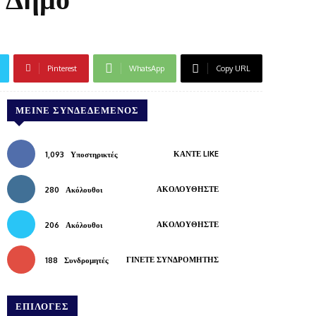
Pinterest
WhatsApp
Copy URL
ΜΕΊΝΕ ΣΥΝΔΕΔΕΜΈΝΟΣ
ΚΆΝΤΕ LIKE
1,093
Υποστηρικτές
ΑΚΟΛΟΥΘΉΣΤΕ
280
Ακόλουθοι
ΑΚΟΛΟΥΘΉΣΤΕ
206
Ακόλουθοι
ΓΊΝΕΤΕ ΣΥΝΔΡΟΜΗΤΉΣ
188
Συνδρομητές
ΕΠΙΛΟΓΕΣ