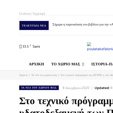
Σύνδεση / Εγγραφή
Σήμερα η παρουσίαση του βιβλίου για την «
ΤΕΛΕΥΤΑΊΑ ΝΈΑ
C
33.5
Sami
ΑΡΧΙΚΗ
ΤΟ ΧΩΡΙΟ ΜΑΣ
ΙΣΤΟΡΙΑ-Π
Αρχική
Τα νέα του χωριού μας
Στο τεχνικό πρόγραμμα της ΔΕΥΑΚ η νέα υδα
8 Δεκεμβρίου 2020
Updated:
8
ΤΑ ΝΈΑ ΤΟΥ ΧΩΡΙΟΎ ΜΑΣ
Στο τεχνικό πρόγραμ
υδατοδεξαμενή των Π