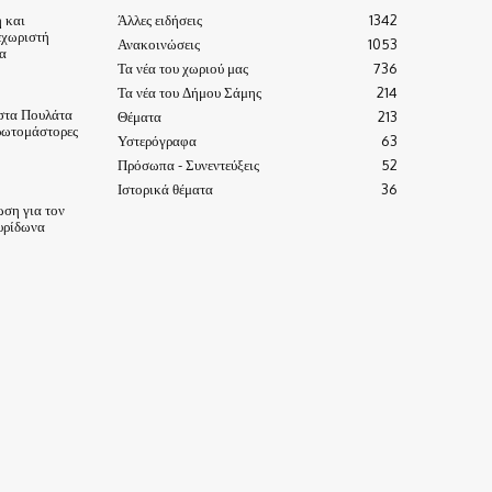
 και
Άλλες ειδήσεις
1342
εχωριστή
Ανακοινώσεις
1053
α
Τα νέα του χωριού μας
736
Τα νέα του Δήμου Σάμης
214
στα Πουλάτα
Θέματα
213
ρωτομάστορες
Υστερόγραφα
63
Πρόσωπα - Συνεντεύξεις
52
Ιστορικά θέματα
36
ωση για τον
υρίδωνα