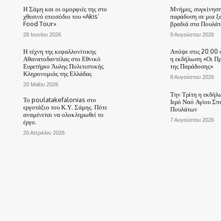
Η Σάμη και οι ομορφιές της στο
Μνήμες, συγκίνηση
χθεσινό επεισόδιο του «Akis’
παράδοση σε μια ξ
Food Tour»
βραδιά στα Πουλάτ
28 Ιουνίου 2026
9 Αυγούστου 2026
Η τέχνη της κεφαλλονίτικης
Απόψε στις 20:00 
Αθανατοδαντέλας στο Εθνικό
η εκδήλωση «Οι Π
Ευρετήριο Άυλης Πολιτιστικής
της Παράδοσης»
Κληρονομιάς της Ελλάδας
8 Αυγούστου 2026
20 Μαΐου 2026
Την Τρίτη η εκδήλ
Το poulatakefalonias στο
Ιερό Ναό Αγίου Σπ
εργοτάξιο του Κ.Υ. Σάμης. Πότε
Πουλάτων
αναμένεται να ολοκληρωθεί το
7 Αυγούστου 2026
έργο.
20 Απριλίου 2026