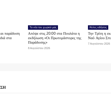
Τα νέα του χωριού μας
Άλλες ειδήσεις
και παράδοση
Απόψε στις 20:00 στα Πουλάτα η
Την Τρίτη η εκ
αδιά στα
εκδήλωση «Οι Πρωτομάστορες της
Ναό Αγίου Σπ
Παράδοσης»
7 Αυγούστου 2026
8 Αυγούστου 2026
ΗΣΗ