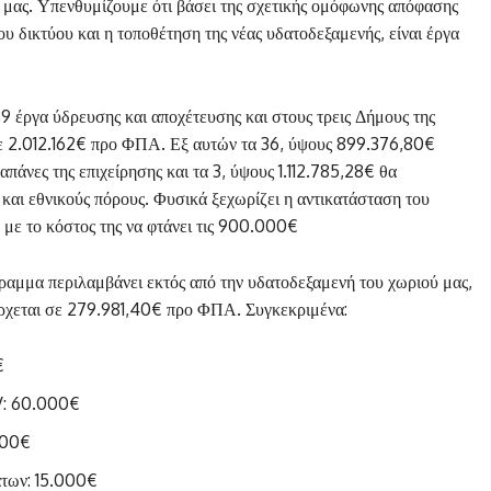
 μας. Υπενθυμίζουμε ότι βάσει της σχετικής ομόφωνης απόφασης
 δικτύου και η τοποθέτηση της νέας υδατοδεξαμενής, είναι έργα
9 έργα ύδρευσης και αποχέτευσης και στους τρεις Δήμους της
 σε 2.012.162€ προ ΦΠΑ. Εξ αυτών τα 36, ύψους 899.376,80€
πάνες της επιχείρησης και τα 3, ύψους 1.112.785,28€ θα
αι εθνικούς πόρους. Φυσικά ξεχωρίζει η αντικατάσταση του
 με το κόστος της να φτάνει τις 900.000€
γραμμα περιλαμβάνει εκτός από την υδατοδεξαμενή του χωριού μας,
έρχεται σε 279.981,40€ προ ΦΠΑ. Συγκεκριμένα:
€
V: 60.000€
000€
άτων: 15.000€