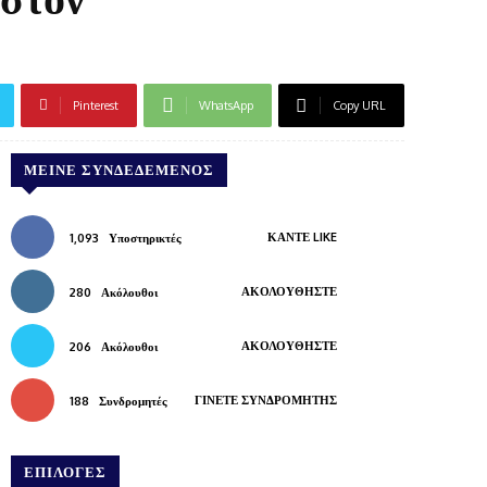
Pinterest
WhatsApp
Copy URL
ΜΕΊΝΕ ΣΥΝΔΕΔΕΜΈΝΟΣ
ΚΆΝΤΕ LIKE
1,093
Υποστηρικτές
ΑΚΟΛΟΥΘΉΣΤΕ
280
Ακόλουθοι
ΑΚΟΛΟΥΘΉΣΤΕ
206
Ακόλουθοι
ΓΊΝΕΤΕ ΣΥΝΔΡΟΜΗΤΉΣ
188
Συνδρομητές
ΕΠΙΛΟΓΕΣ