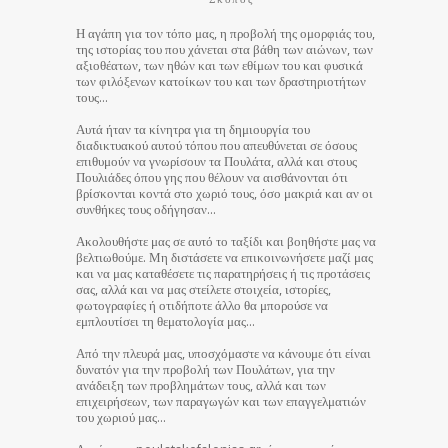
Η αγάπη για τον τόπο μας, η προβολή της ομορφιάς του,
της ιστορίας του που χάνεται στα βάθη των αιώνων, των
αξιοθέατων, των ηθών και των εθίμων του και φυσικά
των φιλόξενων κατοίκων του και των δραστηριοτήτων
τους…
Αυτά ήταν τα κίνητρα για τη δημιουργία του
διαδικτυακού αυτού τόπου που απευθύνεται σε όσους
επιθυμούν να γνωρίσουν τα Πουλάτα, αλλά και στους
Πουλιάδες όπου γης που θέλουν να αισθάνονται ότι
βρίσκονται κοντά στο χωριό τους, όσο μακριά και αν οι
συνθήκες τους οδήγησαν…
Ακολουθήστε μας σε αυτό το ταξίδι και βοηθήστε μας να
βελτιωθούμε. Μη διστάσετε να επικοινωνήσετε μαζί μας
και να μας καταθέσετε τις παρατηρήσεις ή τις προτάσεις
σας, αλλά και να μας στείλετε στοιχεία, ιστορίες,
φωτογραφίες ή οτιδήποτε άλλο θα μπορούσε να
εμπλουτίσει τη θεματολογία μας…
Από την πλευρά μας, υποσχόμαστε να κάνουμε ότι είναι
δυνατόν για την προβολή των Πουλάτων, για την
ανάδειξη των προβλημάτων τους, αλλά και των
επιχειρήσεων, των παραγωγών και των επαγγελματιών
του χωριού μας…