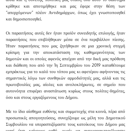
κρίθηκε και αποτιμήθηκε και μας έφερε στην θέση των
“απερχόμενων” πλέον Αντιδημάρχων, όπως έχει γνωστοποιηθεί
και δημοσιοποιηθεί.
Οι παραιτήσεις αυτές δεν ήταν προϊόν συνειδητής επιλογής, ήταν
παραιτήσεις που επιβλήθηκαν μέσα σε ένα περιβάλλον πίεσης.
Ήταν παραιτήσεις που μας ζητήθηκαν σε μια χρονική στιγμή
κρίσιμη για την αποκατάσταση της καθημερινότητας των
δημοτών και οι οποίες αφενός απείχαν από την δική μας πρόθεση
και διάθεση που από την 1η Σεπτεμβρίου του 2019 καταθέτουμε
εμπράκτως για το καλό του τόπου μας κι αφετέρου αφήνοντας τις
σημαντικές λόγω των συνθηκών αρμοδιότητές μας, αλλά και τις
πρωτοβουλίες μας, αίολες και ανολοκλήρωτες, σε σημείο που
αυτονόητα επιφέρει αναστάτωση κυρίως στους πολίτες-δημότες,
όσο και στους εργαζόμενους του Δήμου.
Με το ίδιο αίσθημα ευθύνης και συμμετοχής στα κοινά, πέρα από
προσωπικές απογοητεύσεις, συνεχίζουμε ως μέλη του Δημοτικού
Συμβουλίου να υπερασπιζόμαστε τους κατοίκους του Δήμου μας
γιατί έτσι κρίνουμε ορθό, χωρίς να αυτοχαρακτηριζόμαστε