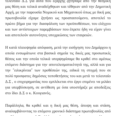
τελευταίο Δ.Σ για αυτά που εξαρχής ζητήσαμε από την θεσμική
μας θέση και τελικά αναδείχθηκαν και τέθηκαν από την Δημοτική
Αρχή, με την παρουσία Νομικού και Μηχανικού όπως με δική μας
πρωτοβουλία είχαμε ζητήσει ως προαπαιτούμενο, αποτελεί το
πρώτο βήμα για την διασφάλιση των προϋποθέσεων, του ελέγχου
και των αντίστοιχων παρεμβάσεων που έπρεπε ήδη να είχαν γίνει
και αποτελούν αυτονόητες υποχρεώσεις των εταιρειών.
Η κατά πλειοψηφία απόφαση, μετά την εισήγηση του Δημάρχου η
οποία ενσωμάτωνε στα βασικά σημεία τις δικές μας προσωπικές
θέσεις και την οποία τελικά υπερψηφίσαμε θα κριθεί στο αμέσως
επόμενο διάστημα για την αποτελεσματικότητά της, αλλά και για
την “ειλικρίνεια” των προθέσεών της, ειδικά τη στιγμή που σε
πολύ προσφατες δημόσιες τοποθετήσεις του και μετά το τελευταίο
Δ.Σ , ο επιχειρηματίας που εμπλέκεται στο έργο επιμένει να μιλάει
για υπερβόσκηση, σε αντίθεση με όσα υποστήριξε με αποδείξεις
στο ίδιο Δ.Σ ο κ. Κουγιανός.
Παράλληλα, θα κριθεί και η δική μας θέση, άποψη και στάση,
αναλαμβάνοντας το επόμενο χρονικό διάστημα πρωτοβουλίες από