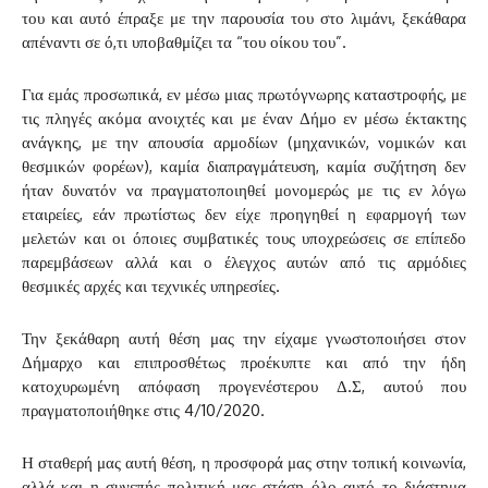
του και αυτό έπραξε με την παρουσία του στο λιμάνι, ξεκάθαρα
απέναντι σε ό,τι υποβαθμίζει τα “του οίκου του”.
Για εμάς προσωπικά, εν μέσω μιας πρωτόγνωρης καταστροφής, με
τις πληγές ακόμα ανοιχτές και με έναν Δήμο εν μέσω έκτακτης
ανάγκης, με την απουσία αρμοδίων (μηχανικών, νομικών και
θεσμικών φορέων), καμία διαπραγμάτευση, καμία συζήτηση δεν
ήταν δυνατόν να πραγματοποιηθεί μονομερώς με τις εν λόγω
εταιρείες, εάν πρωτίστως δεν είχε προηγηθεί η εφαρμογή των
μελετών και οι όποιες συμβατικές τους υποχρεώσεις σε επίπεδο
παρεμβάσεων αλλά και ο έλεγχος αυτών από τις αρμόδιες
θεσμικές αρχές και τεχνικές υπηρεσίες.
Την ξεκάθαρη αυτή θέση μας την είχαμε γνωστοποιήσει στον
Δήμαρχο και επιπροσθέτως προέκυπτε και από την ήδη
κατοχυρωμένη απόφαση προγενέστερου Δ.Σ, αυτού που
πραγματοποιήθηκε στις 4/10/2020.
Η σταθερή μας αυτή θέση, η προσφορά μας στην τοπική κοινωνία,
αλλά και η συνεπής πολιτική μας στάση όλο αυτό το διάστημα