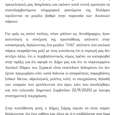
προεκλογικές μας δεσμέυσεις και εφόσον κατά κοινή ομολογία τα
επαναλαμβανόμενα πλημμυρικά φαινόμενα της Πυλάρου
οφείλονται σε μεγάλο βαθμό στην παρουσία των Αιολικών
πάρκων.
Για εμάς ως απλοί πολίτες, πόσο μάλλον ως Αντιδήμαρχοι, ήταν
αυτονόητη η συνέχιση της προσπάθειας απέναντι στην
καταστροφή, δηλώνοντας ένα μεγάλο “ΟΧΙ” απέναντι στα αιολικά
πάρκα, εκφράζοντας μαζί με τους κατοίκους ότι η περιοχή μας δεν
αντέχει άλλο, ότι ο περιβαλλοντικός νόμος πρέπει να καταργηθεί
στην πράξη για ότι αφορά το Δήμο μας και ότι το συγκεκριμένο
Αιολικό Πάρκο του Ξερακιά είναι επικίνδυνο δεδομένου ότι δεν
έχουν προχωρήσει ούτε κατά διάνοια οι απαραίτητες παρεμβάσεις
(οδικό δίκτυο, υδρολογικές μελέτες κλπ), οι υποχρεώσεις δηλαδή
των εταιριών που εμπλέκονται στο έργο, κάτι που αποδείχθηκε
και στο τελευταίο Δημοτικό Συμβούλιο (12/11/2020) με έγκυρη
επιστημονική τεκμηρίωση.
Στην κατεύθυνση αυτή, ο Δήμος Σάμης όφειλε να είναι παρών
δηλώνοντας ότι έχει ευθύνη και λόγο σε ό,τι επιβάλλεται στα όρια