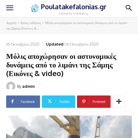
Poulatakefalonias.gr
τοπικές ειδήσεις
Αρχική
Άλλες ειδήσεις
Μόλις αποχώρησαν οι αστυνομικές δυνάμεις από το λιμάνι
της Σάμης (Εικόνες &...
16 Οκτωβρίου 2020
Updated:
16 Οκτωβρίου 2020
Μόλις αποχώρησαν οι αστυνομικές
δυνάμεις από το λιμάνι της Σάμης
(Εικόνες & video)
By
admin
Facebook
Twitter
Pinterest