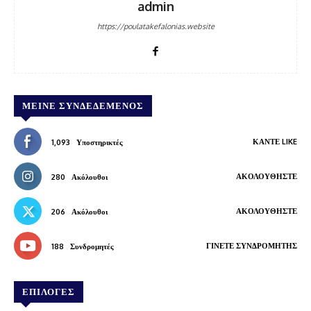
admin
https://poulatakefalonias.website
ΜΕΊΝΕ ΣΥΝΔΕΔΕΜΈΝΟΣ
ΚΆΝΤΕ LIKE
1,093
Υποστηρικτές
ΑΚΟΛΟΥΘΉΣΤΕ
280
Ακόλουθοι
ΑΚΟΛΟΥΘΉΣΤΕ
206
Ακόλουθοι
ΓΊΝΕΤΕ ΣΥΝΔΡΟΜΗΤΉΣ
188
Συνδρομητές
ΕΠΙΛΟΓΕΣ