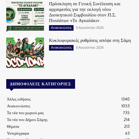
Πρόσκληση σε Γενική Συνέλευση και
αρχαιρεσίες για την εκλογή νέου
Διοικητικού Συμβουλίου στον Π.Σ.
Πουλάτων «Το Αγκαλάκι»
Ανακοινώσεις
5 Αυγούστου 2026
Κυκλοφοριακές ρυθμίσεις απόψε στη Σάμη
Ανακοινώσεις
5 Αυγούστου 2026
ΔΗΜΟΦΙΛΕΊΣ ΚΑΤΗΓΟΡΊΕΣ
Άλλες ειδήσεις
1340
Ανακοινώσεις
1053
Τα νέα του χωριού μας
735
Τα νέα του Δήμου Σάμης
214
Θέματα
213
Υστερόγραφα
63