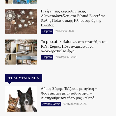
Η τέχνη της κεφαλλονίτικης
Αθανατοδαντέλας στο Εθνικό Ευρετήριο
Άυλης Πολιτιστικής Κληρονομιάς της
Ελλάδας
Θέματα
20 Μαΐου 2026
Το poulatakefalonias στο εργοτάξιο του
Κ.Υ. Σάμης. Πότε αναμένεται να
ολοκληρωθεί το έργο.
Θέματα
20 Απριλίου 2026
ΤΕΛΕΥΤΑΊΑ ΝΈΑ
Δήμος Σάμης: Ταΐζουμε με αγάπη –
Φροντίζουμε με υπευθυνότητα –
Διατηρούμε τον τόπο μας καθαρό
Ανακοινώσεις
6 Αυγούστου 2026