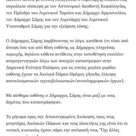
συγκάλεσε σύσκεψη με τον Αστυνομικό διευθυντή Κεφαλληνίας,
τον Πρόεδρο του Λιμενικού Ταμείου και Δήμαρχο Αργοστολίου,
τον Δήμαρχο Σάμης και τον Λιμενάρχη του Λιμενικού
Υποσταθμού Σάμης για την εξεύρεση λύσης.
Ο Δήμαρχος Σάμης λαμβάνοντας το λόγο, κατέθεσε ότι τόσο από
άποψη όσο και από θέση ευθύνης ως Δήμαρχος πληγείσας
περιοχής, δηλώνει κάθετα αντίθετος στην τοποθέτηση επιπλέον
ανεμογεννητριών λόγω των συνεχών καταστροφών στην
Δημοτική Ενότητα Πυλάρου, για τις οποίες μεγάλο μερίδιο
ευθύνης έχουν τα Αιολικά Πάρκα (δρόμοι, γήπεδα, έλλειψη
αποτελεσματικών εγγειοβελτιωτικών/αντιπλημμυρικών έργων).
Με αίσθημα ευθύνης ο Δήμαρχος Σάμης είναι μαζί με τους
δημότες που καταστράφηκαν.
Το μήνυμα προς την Αποκεντρωμένη Διοίκηση, προς τους
μνηστήρες Αιολικών Πάρκων και τους ιδιοκτήτες γης είναι ότι οι
τοπικές κοινωνίες έχουν πάρει την απόφασή τους “Όχι άλλες