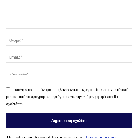
Σχόλιο:
Όν
Ema
Ισ
αποθηκεύστε το όνομα, το ηλεκτρονικό ταχυδρομείο και τον ιστότοπό
μου σε αυτό το πρόγραμμα περιήγησης για την επόμενη φορά που θα
σχολιάσω.
This site uses Akismet to reduce spam.
Learn how your