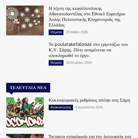
Η τέχνη της κεφαλλονίτικης
Αθανατοδαντέλας στο Εθνικό Ευρετήριο
Άυλης Πολιτιστικής Κληρονομιάς της
Ελλάδας
Θέματα
20 Μαΐου 2026
Το poulatakefalonias στο εργοτάξιο του
Κ.Υ. Σάμης. Πότε αναμένεται να
ολοκληρωθεί το έργο.
Θέματα
20 Απριλίου 2026
ΤΕΛΕΥΤΑΊΑ ΝΈΑ
Κυκλοφοριακές ρυθμίσεις απόψε στη Σάμη
Ανακοινώσεις
5 Αυγούστου 2026
Έκτακτη ενημέρωση για την λειτουργία των