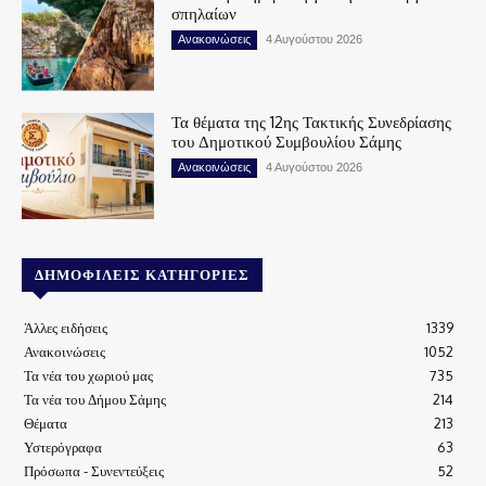
σπηλαίων
Ανακοινώσεις
4 Αυγούστου 2026
Τα θέματα της 12ης Τακτικής Συνεδρίασης
του Δημοτικού Συμβουλίου Σάμης
Ανακοινώσεις
4 Αυγούστου 2026
ΔΗΜΟΦΙΛΕΊΣ ΚΑΤΗΓΟΡΊΕΣ
Άλλες ειδήσεις
1339
Ανακοινώσεις
1052
Τα νέα του χωριού μας
735
Τα νέα του Δήμου Σάμης
214
Θέματα
213
Υστερόγραφα
63
Πρόσωπα - Συνεντεύξεις
52