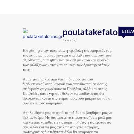
poulatakefalonias
ΕΠΙΛ
Σκοπός
Η αγάπη για τον τόπο μας, η προβολή της ομορφιάς του,
της ιστορίας του που χάνεται στα βάθη των αιώνων, των
αξιοθέατων, των ηθών και των εθίμων του και φυσικά
των φιλόξενων κατοίκων του και των δραστηριοτήτων
τους…
Αυτά ήταν τα κίνητρα για τη δημιουργία του
διαδικτυακού αυτού τόπου που απευθύνεται σε όσους
επιθυμούν να γνωρίσουν τα Πουλάτα, αλλά και στους
Πουλιάδες όπου γης που θέλουν να αισθάνονται ότι
βρίσκονται κοντά στο χωριό τους, όσο μακριά και αν οι
συνθήκες τους οδήγησαν…
Ακολουθήστε μας σε αυτό το ταξίδι και βοηθήστε μας να
βελτιωθούμε. Μη διστάσετε να επικοινωνήσετε μαζί μας
και να μας καταθέσετε τις παρατηρήσεις ή τις προτάσεις
σας, αλλά και να μας στείλετε στοιχεία, ιστορίες,
φωτογραφίες ή οτιδήποτε άλλο θα μπορούσε να