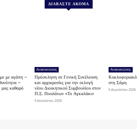
ΔΙΑΒΑΣΤΕ ΑΚΟΜΑ
Ανακοινώσεις
Ανακοινώσεις
υμε με αγάπη –
Πρόσκληση σε Γενική Συνέλευση
Κυκλοφοριακές
υθυνότητα –
και αρχαιρεσίες για την εκλογή
στη Σάμη
ο μας καθαρό
νέου Διοικητικού Συμβουλίου στον
5 Αυγούστου 2026
Π.Σ. Πουλάτων «Το Αγκαλάκι»
5 Αυγούστου 2026