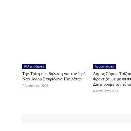
Άλλες ειδήσεις
Ανακοινώσεις
Την Τρίτη η εκδήλωση για τον Ιερό
Δήμος Σάμης: Ταΐζο
Ναό Αγίου Σπυρίδωνα Πουλάτων
Φροντίζουμε με υπε
Διατηρούμε τον τόπ
7 Αυγούστου 2026
6 Αυγούστου 2026