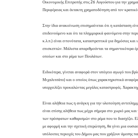
Οικονομικής Επιτροπής στις 26 Αυγούστου για την χρημ
Περιφέρειας και έκτακτη χρηματοδότηση από τον κρατικ
Στην ίδια ανακοίνωση επισημαίνεται ότι η κατάσταση είν
επιδεινούμενο και ότι τα πλημμυρικά φαινόμενα στην πε
κ.λ.π.) είναι εντονότατα, καταστρεπτικά για δημόσιες και
επισκεπτών. Μάλιστα απαριθμούνται τα σημαντικότερα έργ
οποίων και στο ρέμα των Πουλάτων.
Ειδικότερα, γίνεται αναφορά στον υπόγειο αγωγό που βρί
Μιχαλιτσάτο) και ο οποίος όπως χαρακτηριστικά αναφέρετ
υπερχειλίζει προκαλώντας μεγάλες καταστροφές. Χαρακτηρί
Είναι αλήθεια πως η ανάγκη για την υλοποίηση αντιπλημμ
είναι επίσης αλήθεια πως μέχρι σήμερα στο χωριό μας και 
των πρόσφατων καθαρισμών στο ρέμα που το διασχίζει. Ε
με αφορμή και την σχετική επερώτηση, θα γίνει μια ουσια
υπόλοιπες περιοχές του Δήμου μας που χρήζουν άμεσης π