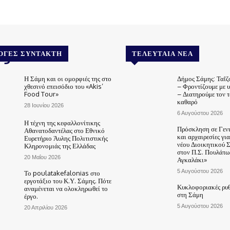
.gr
ΟΓΈΣ ΣΥΝΤΆΚΤΗ
ΤΕΛΕΥΤΑΊΑ ΝΈΑ
Η Σάμη και οι ομορφιές της στο
Δήμος Σάμης: Ταΐζ
χθεσινό επεισόδιο του «Akis’
– Φροντίζουμε με 
Food Tour»
– Διατηρούμε τον 
καθαρό
28 Ιουνίου 2026
6 Αυγούστου 2026
Η τέχνη της κεφαλλονίτικης
Πρόσκληση σε Γεν
Αθανατοδαντέλας στο Εθνικό
και αρχαιρεσίες γι
Ευρετήριο Άυλης Πολιτιστικής
νέου Διοικητικού 
Κληρονομιάς της Ελλάδας
στον Π.Σ. Πουλάτω
20 Μαΐου 2026
Αγκαλάκι»
5 Αυγούστου 2026
Το poulatakefalonias στο
εργοτάξιο του Κ.Υ. Σάμης. Πότε
Κυκλοφοριακές ρυθ
αναμένεται να ολοκληρωθεί το
στη Σάμη
έργο.
5 Αυγούστου 2026
20 Απριλίου 2026