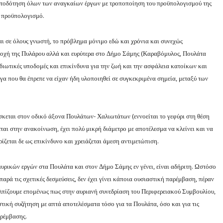
ατοδότηση όλων των αναγκαίων έργων με τροποποίηση του προϋπολογισμού της
ό προϋπολογισμό.
αι σε όλους γνωστή, το πρόβλημα μόνιμο εδώ και χρόνια και συνεχώς
ριοχή της Πυλάρου αλλά και ευρύτερα στο Δήμο Σάμης (Καραβόμυλος, Πουλάτα
 ιδιωτικές υποδομές και επικίνδυνα για την ζωή και την ασφάλεια κατοίκων και
α που θα έπρεπε να είχαν ήδη υλοποιηθεί σε συγκεκριμένα σημεία, μεταξύ των
σκεται στον οδικό άξονα Πουλάτων- Χαλιωτάτων (εννοείται το γεφύρι στη θέση
αι στην ανακοίνωση, έχει πολύ μικρή διάμετρο με αποτέλεσμα να κλείνει και να
ζεται δε ως επικίνδυνο και χρειάζεται άμεση αντιμετώπιση.
υρικών εργών στα Πουλάτα και στον Δήμο Σάμης εν γένει, είναι αδήριτη. Ωστόσο
παρά τις σχετικές δεσμεύσεις, δεν έχει γίνει κάποια ουσιαστική παρέμβαση, πέραν
λπίζουμε επομένως πως στην αυριανή συνεδρίαση του Περιφερειακού Συμβουλίου,
στική συζήτηση με απτά αποτελέσματα τόσο για τα Πουλάτα, όσο και για τις
αρέμβασης.