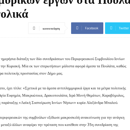
ολικά
Facebook
Twitter
κοινοποίηση
ν ημερήσια διάταξη των δύο συνεδριάσεων του Περιφερειακού Συμβουλίου Ιονίων
ι την Κυριακή. Μία εκ των επερωτήσεων μάλιστα αφορά άμεσα τα Πουλάτα, καθώς
τρα πολιτικής προστασίας στον Δήμο μας.
το, έχει τίτλο: «Σχετικά με τα άμεσα αντιπλημμυρικά έργα και τα μέτρα πολιτικής
(Αγία Ευφημία, Μακρυώτικα, Δρακοπουλάτα, Ιερά Μονή Θεμάτων, Καραβόμυλος,
της παράταξης «Λαϊκή Συσπείρωση Ιονίων Νήσων» κυρία Αλεξάνδρα Μπαλού.
περιφερειακών της συμβούλων εξέδωσε μακροσκελή ανακοίνωση για την ανάγκη
 μεταξύ άλλων αναφέρει την πρόταση που κατέθεσε στην 35η συνεδρίαση της