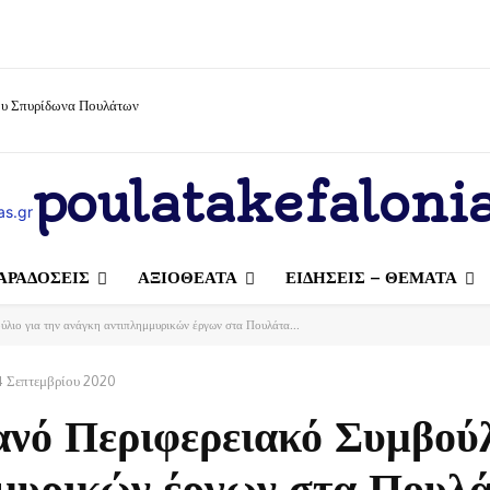
ίου Σπυρίδωνα Πουλάτων
poulatakefalonia
ΑΡΑΔΟΣΕΙΣ
ΑΞΙΟΘΕΑΤΑ
ΕΙΔΗΣΕΙΣ – ΘΕΜΑΤΑ
λιο για την ανάγκη αντιπλημμυρικών έργων στα Πουλάτα...
4 Σεπτεμβρίου 2020
νό Περιφερειακό Συμβούλ
μυρικών έργων στα Πουλά