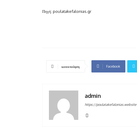
Πηγή: poulatakefalonias.gr
Facebook
κοινοποίηση
admin
https://poulatakefalonias.website