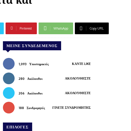
Pinterest
WhatsApp
Copy URL
ΜΕΊΝΕ ΣΥΝΔΕΔΕΜΈΝΟΣ
ΚΆΝΤΕ LIKE
1,093
Υποστηρικτές
ΑΚΟΛΟΥΘΉΣΤΕ
280
Ακόλουθοι
ΑΚΟΛΟΥΘΉΣΤΕ
206
Ακόλουθοι
ΓΊΝΕΤΕ ΣΥΝΔΡΟΜΗΤΉΣ
188
Συνδρομητές
ΕΠΙΛΟΓΕΣ