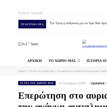
Σύνδεση / Εγγραφή
Την Τρίτη η εκδήλωση για τον Ιερό Ναό Αγ
ΤΕΛΕΥΤΑΊΑ ΝΈΑ
C
25.2
Sami
ΑΡΧΙΚΗ
ΤΟ ΧΩΡΙΟ ΜΑΣ
ΙΣΤΟΡΙΑ-Π
Αρχική
Τα νέα του χωριού μας
Επερώτηση στο αυριανό Περιφερειακό Συμβού
4 Σεπτεμβρίου 2020
Updated:
ΤΑ ΝΈΑ ΤΟΥ ΧΩΡΙΟΎ ΜΑΣ
Επερώτηση στο αυρια
την ανάγκη αντιπλημ