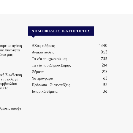
ΔΗΜΟΦΙΛΕΊΣ ΚΑΤΗΓΟΡΊΕΣ
ουμε με αγάπη
Άλλες ειδήσεις
1340
υπευθυνότητα
Ανακοινώσεις
1053
τόπο μας
Τα νέα του χωριού μας
735
Τα νέα του Δήμου Σάμης
214
Θέματα
213
ική Συνέλευση
Υστερόγραφα
63
α την εκλογή
Συμβουλίου
Πρόσωπα - Συνεντεύξεις
52
ν «Το
Ιστορικά θέματα
36
μίσεις απόψε