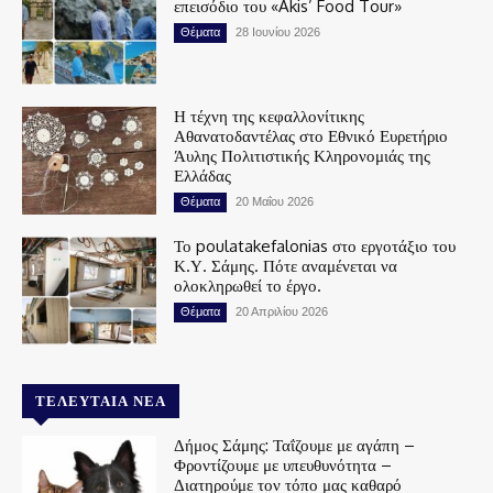
επεισόδιο του «Akis’ Food Tour»
Θέματα
28 Ιουνίου 2026
Η τέχνη της κεφαλλονίτικης
Αθανατοδαντέλας στο Εθνικό Ευρετήριο
Άυλης Πολιτιστικής Κληρονομιάς της
Ελλάδας
Θέματα
20 Μαΐου 2026
Το poulatakefalonias στο εργοτάξιο του
Κ.Υ. Σάμης. Πότε αναμένεται να
ολοκληρωθεί το έργο.
Θέματα
20 Απριλίου 2026
ΤΕΛΕΥΤΑΊΑ ΝΈΑ
Δήμος Σάμης: Ταΐζουμε με αγάπη –
Φροντίζουμε με υπευθυνότητα –
Διατηρούμε τον τόπο μας καθαρό