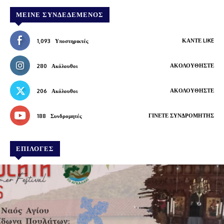
ΜΕΊΝΕ ΣΥΝΔΕΔΕΜΈΝΟΣ
ΚΆΝΤΕ LIKE
1,093
Υποστηρικτές
ΑΚΟΛΟΥΘΉΣΤΕ
280
Ακόλουθοι
ΑΚΟΛΟΥΘΉΣΤΕ
206
Ακόλουθοι
ΓΊΝΕΤΕ ΣΥΝΔΡΟΜΗΤΉΣ
188
Συνδρομητές
ΕΠΙΛΟΓΕΣ