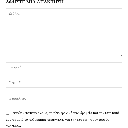
ΑΦΗΣΤΕ ΜΙΑ ΑΠΑΝΤΗΣΗ
Σχόλιο:
Όν
Ema
Ισ
αποθηκεύστε το όνομα, το ηλεκτρονικό ταχυδρομείο και τον ιστότοπό
μου σε αυτό το πρόγραμμα περιήγησης για την επόμενη φορά που θα
σχολιάσω.