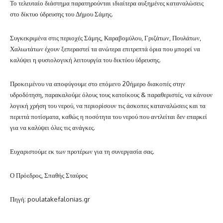
Το τελευταίο διάστημα παρατηρούνται ιδιαίτερα αυξημένες καταναλώσεις
στο δίκτυο ύδρευσης του Δήμου Σάμης.
Συγκεκριμένα στις περιοχές Σάμης, Καραβομύλου, Γριζάτων, Πουλάτων,
Χαλιωτάτων έχουν ξεπεραστεί τα ανώτερα επιτρεπτά όρια που μπορεί να
καλύψει η φυσιολογική λειτουργία του δικτύου ύδρευσης.
Προκειμένου να αποφύγουμε στο επόμενο 20ήμερο διακοπές στην
υδροδότηση, παρακαλούμε όλους τους κατοίκους & παραθεριστές, να κάνουν
λογική χρήση του νερού, να περιορίσουν τις άσκοπες καταναλώσεις και τα
περιττά ποτίσματα, καθώς η ποσότητα του νερού που αντλείται δεν επαρκεί
για να καλύψει όλες τις ανάγκες.
Ευχαριστούμε εκ των προτέρων για τη συνεργασία σας.
Ο Πρόεδρος,
Σπαθής Σταύρος
Πηγή: poulatakefalonias.gr