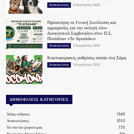
Ανακοινώσεις
6 Αυγούστου 2026
Πρόσκληση σε Γενική Συνέλευση και
αρχαιρεσίες για την εκλογή νέου
Διοικητικού Συμβουλίου στον Π.Σ.
Πουλάτων «Το Αγκαλάκι»
Ανακοινώσεις
5 Αυγούστου 2026
Κυκλοφοριακές ρυθμίσεις απόψε στη Σάμη
Ανακοινώσεις
5 Αυγούστου 2026
ΔΗΜΟΦΙΛΕΊΣ ΚΑΤΗΓΟΡΊΕΣ
Άλλες ειδήσεις
1340
Ανακοινώσεις
1053
Τα νέα του χωριού μας
735
Τα νέα του Δήμου Σάμης
214