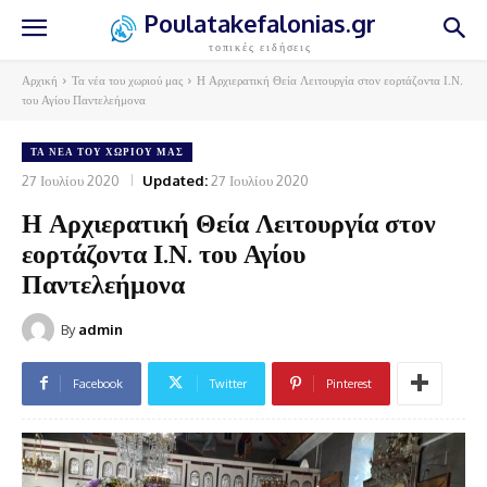
Poulatakefalonias.gr
τοπικές ειδήσεις
Αρχική
Τα νέα του χωριού μας
Η Αρχιερατική Θεία Λειτουργία στον εορτάζοντα Ι.Ν.
του Αγίου Παντελεήμονα
ΤΑ ΝΈΑ ΤΟΥ ΧΩΡΙΟΎ ΜΑΣ
27 Ιουλίου 2020
Updated:
27 Ιουλίου 2020
Η Αρχιερατική Θεία Λειτουργία στον
εορτάζοντα Ι.Ν. του Αγίου
Παντελεήμονα
By
admin
Facebook
Twitter
Pinterest