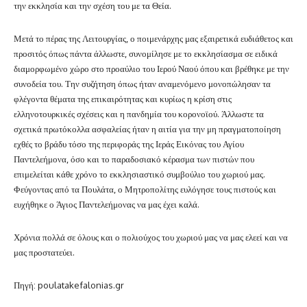
την εκκλησία και την σχέση του με τα Θεία.
Μετά το πέρας της Λειτουργίας, ο ποιμενάρχης μας εξαιρετικά ευδιάθετος και
προσιτός όπως πάντα άλλωστε, συνομίλησε με το εκκλησίασμα σε ειδικά
διαμορφωμένο χώρο στο προαύλιο του Ιερού Ναού όπου και βρέθηκε με την
συνοδεία του. Την συζήτηση όπως ήταν αναμενόμενο μονοπώλησαν τα
φλέγοντα θέματα της επικαιρότητας και κυρίως η κρίση στις
ελληνοτουρκικές σχέσεις και η πανδημία του κορονοϊού. Άλλωστε τα
σχετικά πρωτόκολλα ασφαλείας ήταν η αιτία για την μη πραγματοποίηση
εχθές το βράδυ τόσο της περιφοράς της Ιεράς Εικόνας του Αγίου
Παντελεήμονα, όσο και το παραδοσιακό κέρασμα των πιστών που
επιμελείται κάθε χρόνο το εκκλησιαστικό συμβούλιο του χωριού μας.
Φεύγοντας από τα Πουλάτα, ο Μητροπολίτης ευλόγησε τους πιστούς και
ευχήθηκε ο Άγιος Παντελεήμονας να μας έχει καλά.
Χρόνια πολλά σε όλους και ο πολιούχος του χωριού μας να μας ελεεί και να
μας προστατεύει.
Πηγή: poulatakefalonias.gr