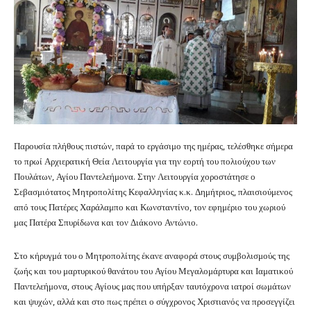
Παρουσία πλήθους πιστών, παρά το εργάσιμο της ημέρας, τελέσθηκε σήμερα
το πρωί Αρχιερατική Θεία Λειτουργία για την εορτή του πολιούχου των
Πουλάτων, Αγίου Παντελεήμονα. Στην Λειτουργία χοροστάτησε ο
Σεβασμιότατος Μητροπολίτης Κεφαλληνίας κ.κ. Δημήτριος, πλαισιούμενος
από τους Πατέρες Χαράλαμπο και Κωνσταντίνο, τον εφημέριο του χωριού
μας Πατέρα Σπυρίδωνα και τον Διάκονο Αντώνιο.
Στο κήρυγμά του ο Μητροπολίτης έκανε αναφορά στους συμβολισμούς της
ζωής και του μαρτυρικού θανάτου του Αγίου Μεγαλομάρτυρα και Ιαματικού
Παντελεήμονα, στους Αγίους μας που υπήρξαν ταυτόχρονα ιατροί σωμάτων
και ψυχών, αλλά και στο πως πρέπει ο σύγχρονος Χριστιανός να προσεγγίζει