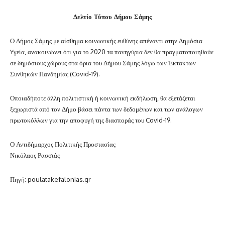
Δελτίο Τύπου Δήμου Σάμης
Ο Δήμος Σάμης με αίσθημα κοινωνικής ευθύνης απέναντι στην Δημόσια
Yγεία, ανακοινώνει ότι για το 2020 τα πανηγύρια δεν θα πραγματοποιηθούν
σε δημόσιους χώρους στα όρια του Δήμου Σάμης λόγω των Έκτακτων
Συνθηκών Πανδημίας (Covid-19).
Οποιαδήποτε άλλη πολιτιστική ή κοινωνική εκδήλωση, θα εξετάζεται
ξεχωριστά από τον Δήμο βάσει πάντα των δεδομένων και των ανάλογων
πρωτοκόλλων για την αποφυγή της διασποράς του Covid-19.
Ο Αντιδήμαρχος Πολιτικής Προστασίας
Νικόλαος Ρασσιάς
Πηγή: poulatakefalonias.gr