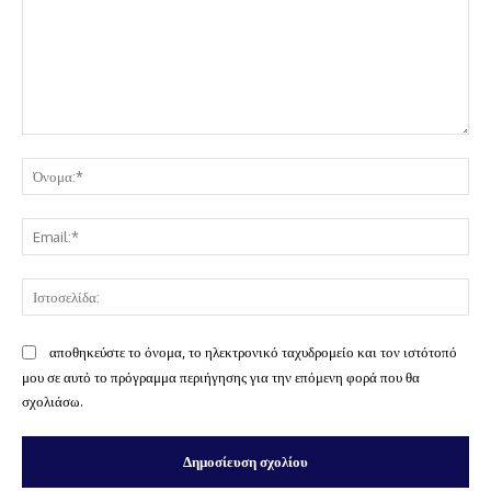
Σχόλιο:
Όν
Ema
Ισ
αποθηκεύστε το όνομα, το ηλεκτρονικό ταχυδρομείο και τον ιστότοπό
μου σε αυτό το πρόγραμμα περιήγησης για την επόμενη φορά που θα
σχολιάσω.