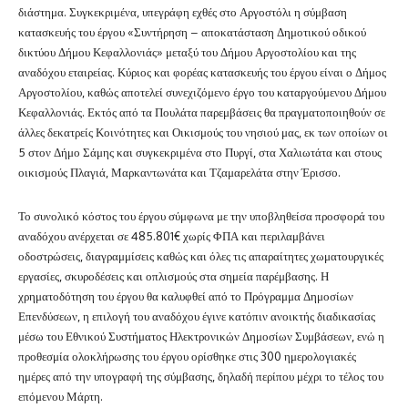
διάστημα. Συγκεκριμένα, υπεγράφη εχθές στο Αργοστόλι η σύμβαση
κατασκευής του έργου «Συντήρηση – αποκατάσταση Δημοτικού οδικού
δικτύου Δήμου Κεφαλλονιάς» μεταξύ του Δήμου Αργοστολίου και της
αναδόχου εταιρείας. Κύριος και φορέας κατασκευής του έργου είναι ο Δήμος
Αργοστολίου, καθώς αποτελεί συνεχιζόμενο έργο του καταργούμενου Δήμου
Κεφαλλονιάς. Εκτός από τα Πουλάτα παρεμβάσεις θα πραγματοποιηθούν σε
άλλες δεκατρείς Κοινότητες και Οικισμούς του νησιού μας, εκ των οποίων οι
5 στον Δήμο Σάμης και συγκεκριμένα στο Πυργί, στα Χαλιωτάτα και στους
οικισμούς Πλαγιά, Μαρκαντωνάτα και Τζαμαρελάτα στην Έρισσο.
Το συνολικό κόστος του έργου σύμφωνα με την υποβληθείσα προσφορά του
αναδόχου ανέρχεται σε 485.801€ χωρίς ΦΠΑ και περιλαμβάνει
οδοστρώσεις, διαγραμμίσεις καθώς και όλες τις απαραίτητες χωματουργικές
εργασίες, σκυροδέσεις και οπλισμούς στα σημεία παρέμβασης. Η
χρηματοδότηση του έργου θα καλυφθεί από το Πρόγραμμα Δημοσίων
Επενδύσεων, η επιλογή του αναδόχου έγινε κατόπιν ανοικτής διαδικασίας
μέσω του Εθνικού Συστήματος Ηλεκτρονικών Δημοσίων Συμβάσεων, ενώ η
προθεσμία ολοκλήρωσης του έργου ορίσθηκε στις 300 ημερολογιακές
ημέρες από την υπογραφή της σύμβασης, δηλαδή περίπου μέχρι το τέλος του
επόμενου Μάρτη.