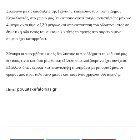
Σύμφωνα με τις υποδείξεις της Τεχνικής Υπηρεσίας του πρώην Δήμου
Κεφαλλονιάς, στο χωριό μας θα κατασκευαστεί τοιχίο αντιστήριξης μήκους
4 μέτρων και ύψους 1,20 μέτρων και αποκατάσταση του οδοστρώματος σε
δημοτική οδό εντός του οικισμού, καθώς το πρανές στο συγκεκριμένο
σημείο έχει καταρρεύσει.
Σίγουρα οι παρεμβάσεις αυτές δεν λύνουν τα προβλήματα του οδικού μας
δικτύου, είναι ω
στόσο μια θετική εξέλιξη που ελπίζουμε να έχει συνέχεια.
Εξάλλου, όπως έχουμε κατ’ επανάληψη επισημάνει με ρεπορτάζ μας, οι
δρόμοι μας είναι ταλαιπωρημένοι και επομένως χρήζουν συντήρησης.
Πηγή: poulatakefalonias.gr