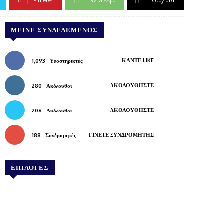
Pinterest
WhatsApp
Copy URL
ΜΕΊΝΕ ΣΥΝΔΕΔΕΜΈΝΟΣ
ΚΆΝΤΕ LIKE
1,093
Υποστηρικτές
ΑΚΟΛΟΥΘΉΣΤΕ
280
Ακόλουθοι
ΑΚΟΛΟΥΘΉΣΤΕ
206
Ακόλουθοι
ΓΊΝΕΤΕ ΣΥΝΔΡΟΜΗΤΉΣ
188
Συνδρομητές
ΕΠΙΛΟΓΕΣ