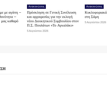
Ανακοινώσεις
Ανακοινώσεις
υμε με αγάπη –
Πρόσκληση σε Γενική Συνέλευση
Κυκλοφοριακές
υθυνότητα –
και αρχαιρεσίες για την εκλογή
στη Σάμη
ο μας καθαρό
νέου Διοικητικού Συμβουλίου στον
5 Αυγούστου 2026
Π.Σ. Πουλάτων «Το Αγκαλάκι»
5 Αυγούστου 2026
ΗΣΗ