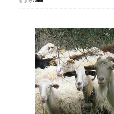
By
admin