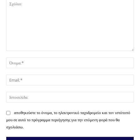
Σχόλιο:
Όν
Ema
Ισ
αποθηκεύστε το όνομα, το ηλεκτρονικό ταχυδρομείο και τον ιστότοπό
μου σε αυτό το πρόγραμμα περιήγησης για την επόμενη φορά που θα
σχολιάσω.