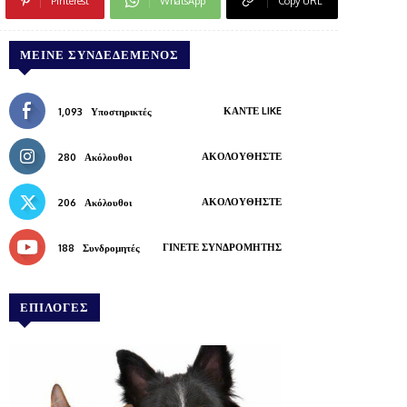
Pinterest
WhatsApp
Copy URL
ΜΕΊΝΕ ΣΥΝΔΕΔΕΜΈΝΟΣ
ΚΆΝΤΕ LIKE
1,093
Υποστηρικτές
ΑΚΟΛΟΥΘΉΣΤΕ
280
Ακόλουθοι
ΑΚΟΛΟΥΘΉΣΤΕ
206
Ακόλουθοι
ΓΊΝΕΤΕ ΣΥΝΔΡΟΜΗΤΉΣ
188
Συνδρομητές
ΕΠΙΛΟΓΕΣ