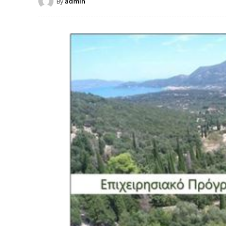
By
admin