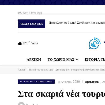
Σύνδεση / Εγγραφή
Πρόσκληση σε Γενική Συνέλευση και αρχαιρε
ΤΕΛΕΥΤΑΊΑ ΝΈΑ
C
27.1
Sami
ΑΡΧΙΚΗ
ΤΟ ΧΩΡΙΟ ΜΑΣ
ΙΣΤΟΡΙΑ-Π
Αρχική
Τα νέα του χωριού μας
Στα σκαριά νέα τουριστική επένδυση στα Που
11 Απριλίου 2020
Updated:
11 
ΤΑ ΝΈΑ ΤΟΥ ΧΩΡΙΟΎ ΜΑΣ
Στα σκαριά νέα τουρ