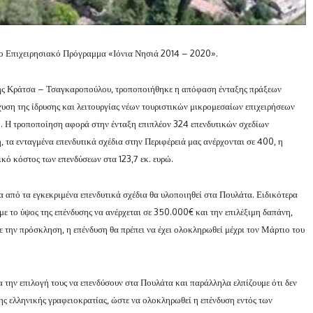
στο Επιχειρησιακό Πρόγραμμα «Ιόνια Νησιά 2014 – 2020».
δης Κράτσα – Τσαγκαροπούλου, τροποποιήθηκε η απόφαση ένταξης πράξεων
υση της ίδρυσης και λειτουργίας νέων τουριστικών μικρομεσαίων επιχειρήσεων
. Η τροποποίηση αφορά στην ένταξη επιπλέον 324 επενδυτικών σχεδίων
 τα ενταγμένα επενδυτικά σχέδια στην Περιφέρειά μας ανέρχονται σε 400, η
ικό κόστος των επενδύσεων στα 123,7 εκ. ευρώ.
α από τα εγκεκριμένα επενδυτικά σχέδια θα υλοποιηθεί στα Πουλάτα. Ειδικότερα
με το ύψος της επένδυσης να ανέρχεται σε 350.000€ και την επιλέξιμη δαπάνη,
 την πρόσκληση, η επένδυση θα πρέπει να έχει ολοκληρωθεί μέχρι τον Μάρτιο του
α την επιλογή τους να επενδύσουν στα Πουλάτα και παράλληλα ελπίζουμε ότι δεν
ς ελληνικής γραφειοκρατίας, ώστε να ολοκληρωθεί η επένδυση εντός των