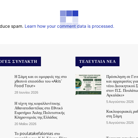
reduce spam.
Learn how your comment data is processed.
ΟΓΈΣ ΣΥΝΤΆΚΤΗ
ΤΕΛΕΥΤΑΊΑ ΝΈΑ
Η Σάμη και οι ομορφιές της στο
Πρόσκληση σε Γεν
χθεσινό επεισόδιο του «Akis’
και αρχαιρεσίες γι
Food Tour»
νέου Διοικητικού 
στον Π.Σ. Πουλάτω
28 Ιουνίου 2026
Αγκαλάκι»
5 Αυγούστου 2026
Η τέχνη της κεφαλλονίτικης
Αθανατοδαντέλας στο Εθνικό
Κυκλοφοριακές ρυθ
Ευρετήριο Άυλης Πολιτιστικής
στη Σάμη
Κληρονομιάς της Ελλάδας
5 Αυγούστου 2026
20 Μαΐου 2026
Το poulatakefalonias στο
εργοτάξιο του Κ.Υ. Σάμης. Πότε
Έκτακτη ενημέρωση