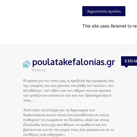
This site uses Akismet to 
poulatakefalonias.gr
ΕΠΙΛ
Σκοπός
Η αγάπη για τον τόπο μας, η προβολή της ομορφιάς του,
της ιστορίας του που χάνεται στα βάθη των αιώνων, των
αξιοθέατων, των ηθών και των εθίμων του και φυσικά
των φιλόξενων κατοίκων του και των δραστηριοτήτων
τους…
Αυτά ήταν τα κίνητρα για τη δημιουργία του
διαδικτυακού αυτού τόπου που απευθύνεται σε όσους
επιθυμούν να γνωρίσουν τα Πουλάτα, αλλά και στους
Πουλιάδες όπου γης που θέλουν να αισθάνονται ότι
βρίσκονται κοντά στο χωριό τους, όσο μακριά και αν οι
συνθήκες τους οδήγησαν…