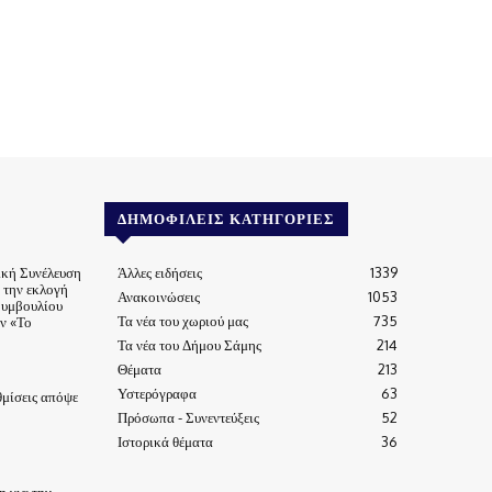
ΔΗΜΟΦΙΛΕΊΣ ΚΑΤΗΓΟΡΊΕΣ
ική Συνέλευση
Άλλες ειδήσεις
1339
α την εκλογή
Ανακοινώσεις
1053
Συμβουλίου
Τα νέα του χωριού μας
735
ν «Το
Τα νέα του Δήμου Σάμης
214
Θέματα
213
Υστερόγραφα
63
μίσεις απόψε
Πρόσωπα - Συνεντεύξεις
52
Ιστορικά θέματα
36
 για την