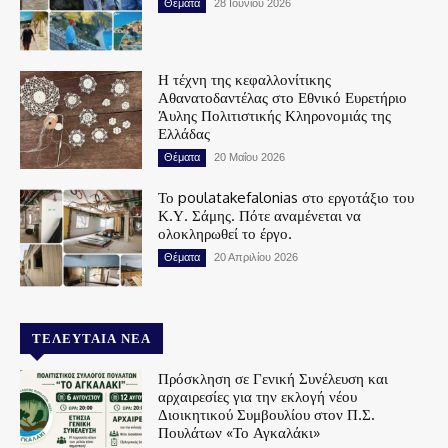
Θέματα
28 Ιουνίου 2026
Η τέχνη της κεφαλλονίτικης
Αθανατοδαντέλας στο Εθνικό Ευρετήριο
Άυλης Πολιτιστικής Κληρονομιάς της
Ελλάδας
Θέματα
20 Μαΐου 2026
Το poulatakefalonias στο εργοτάξιο του
Κ.Υ. Σάμης. Πότε αναμένεται να
ολοκληρωθεί το έργο.
Θέματα
20 Απριλίου 2026
ΤΕΛΕΥΤΑΊΑ ΝΈΑ
Πρόσκληση σε Γενική Συνέλευση και
αρχαιρεσίες για την εκλογή νέου
Διοικητικού Συμβουλίου στον Π.Σ.
Πουλάτων «Το Αγκαλάκι»