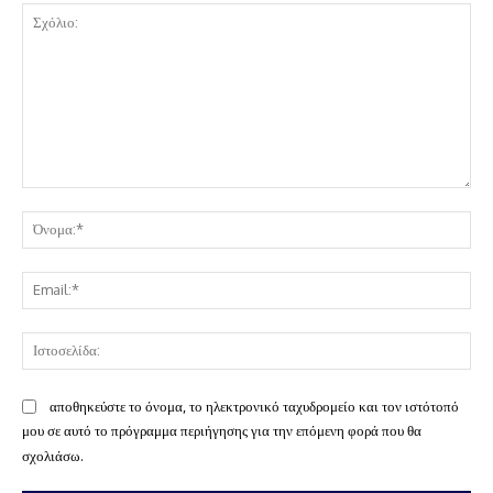
Σχόλιο:
Όν
Ema
Ισ
αποθηκεύστε το όνομα, το ηλεκτρονικό ταχυδρομείο και τον ιστότοπό
μου σε αυτό το πρόγραμμα περιήγησης για την επόμενη φορά που θα
σχολιάσω.