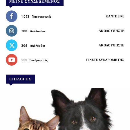
ΜΕΊΝΕ ΣΥΝΔΕΔΕΜΈΝΟΣ
ΚΆΝΤΕ LIKE
1,093
Υποστηρικτές
ΑΚΟΛΟΥΘΉΣΤΕ
280
Ακόλουθοι
ΑΚΟΛΟΥΘΉΣΤΕ
206
Ακόλουθοι
ΓΊΝΕΤΕ ΣΥΝΔΡΟΜΗΤΉΣ
188
Συνδρομητές
ΕΠΙΛΟΓΕΣ