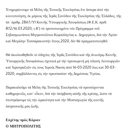
Ἐνημερώνουμε τά Μέλη τῆς Τοπικῆς Ἐκκλησίας ὃτι ὓστερα ἀπό τήν
κοινοποίηση, ἐκ μέρους τῆς Ἱερᾶς Συνόδου τῆς Ἐκκλησίας τῆς Ἑλλάδος, τῆς
ὑπ΄ ἀριθμ. 2867/Υ1 Κοινῆς Ὑπουργικῆς Ἀποφάσεως (Φ.Ε.Κ. ἀριθ.
872/16.03.2020, τ.Β’) τό τροποποιημένο νέο Πρόγραμμα τοῦ
Σεβασμιωτάτου Μητροπολίτου Κεφαλληνίας κ. Δημητρίου, διά τήν Ἁγίαν
καί Μεγάλην Τεσσαρακοστήν ἒτους 2020, δέν θά πραγματοποιηθεῖ.
Θά ἀκολουθηθοῦν οἱ ὁδηγίες τῆς Ἱερᾶς Συνόδου καί τῆς ἀνωτέρῳ Κοινῆς
Ὑπουργικῆς Ἀποφάσεως σχετικά μέ τήν προσωρινή μή τέλεση Λειτουργιῶν
καί Ἱεροπραξιῶν εἰς τους Ἱερούς Ναούς ἀπό 16-03-2020 ἓως καί 30-03-
2020, συμβάλλοντες εἰς τήν προστασίαν τῆς Δημόσιας Ὑγείας.
Παρακαλοῦμε τά Μέλη τῆς Τοπικῆς Ἐκκλησίας νά προσεύχονται
καθημερινῶς, κατ΄ οἶκον, διά τήν ὑπέρβαση αὐτῆς τῆς κρίσης, ὣστε νά
ἐπιστρέψουμε εἰς τήν ὡραιότητα καί τήν Μυσταγωγία τῆς κοινῆς
λατρευτικῆς μας ζωῆς.
Εὐχέτης πρός Κύριον
Ο ΜΗΤΡΟΠΟΛΙΤΗΣ