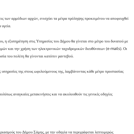
ις των αρμόδιων αρχών, ενισχύει τα μέτρα πρόληψης προκειμένου να αποφευχθεί
 υγεία.
, η εξυπηρέτηση στις Υπηρεσίες του Δήμου θα γίνεται στο μέτρο του δυνατού με
μών και την χρήση των ηλεκτρονικών ταχυδρομικών διευθύνσεων (e-mails). Οι
ία του πολίτη θα γίνονται κατόπιν ραντεβού.
ις υπηρεσίες της στους ωφελούμενους της, λαμβάνοντας κάθε μέτρο προστασίας
πολύτως αναγκαίες μετακινήσεις και να ακολουθούν τις γενικές οδηγίες
ριασμούς του Δήμου Σάμης, με την οδηγία να περιγράφεται λεπτομερώς