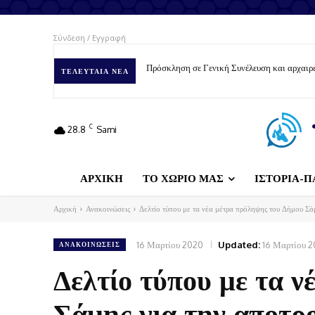
Σύνδεση / Εγγραφή
Πρόσκληση σε Γενική Συνέλευση και αρχαιρε
ΤΕΛΕΥΤΑΊΑ ΝΈΑ
C
28.8
Sami
ΑΡΧΙΚΗ
ΤΟ ΧΩΡΙΟ ΜΑΣ
ΙΣΤΟΡΙΑ-Π
Αρχική
Ανακοινώσεις
Δελτίο τύπου με τα νέα μέτρα πρόληψης του Δήμου Σάμ
16 Μαρτίου 2020
Updated:
16 Μαρτίου 
ΑΝΑΚΟΙΝΏΣΕΙΣ
Δελτίο τύπου με τα 
Σάμης για την αποτρ