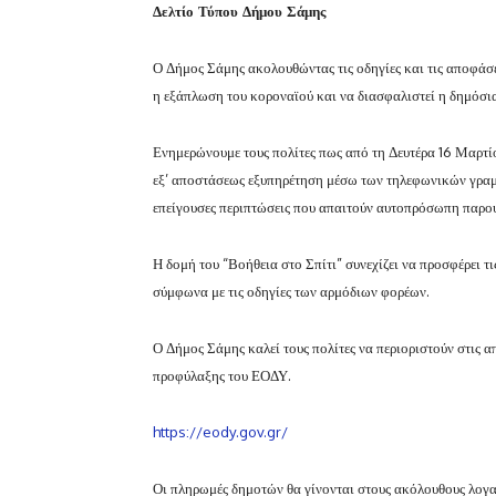
Δελτίο Τύπου Δήμου Σάμης
Ο Δήμος Σάμης ακολουθώντας τις οδηγίες και τις αποφάσε
η εξάπλωση του κοροναϊού και να διασφαλιστεί η δημόσια
Ενημερώνουμε τους πολίτες πως από τη Δευτέρα 16 Μαρτίου
εξ’ αποστάσεως εξυπηρέτηση μέσω των τηλεφωνικών γραμ
επείγουσες περιπτώσεις που απαιτούν αυτοπρόσωπη παρουσ
Η δομή του “Βοήθεια στο Σπίτι” συνεχίζει να προσφέρει τ
σύμφωνα με τις οδηγίες των αρμόδιων φορέων.
Ο Δήμος Σάμης καλεί τους πολίτες να περιοριστούν στις α
προφύλαξης του ΕΟΔΥ.
https://eody.gov.gr/
Οι πληρωμές δημοτών θα γίνονται στους ακόλουθους λογα