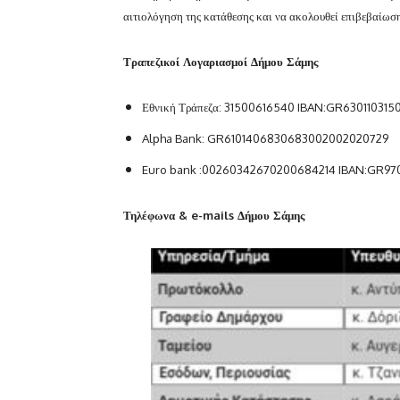
αιτιολόγηση της κατάθεσης και να ακολουθεί επιβεβαίωσ
Τραπεζικοί Λογαριασμοί Δήμου Σάμης
Εθνική Τράπεζα: 31500616540 I
BAN:GR630110315
Alpha Bank: GR6101406830683002002020729
Euro bank :00260342670200684214 IBAN:GR9
Τηλέφωνα & e-mails Δήμου Σάμης