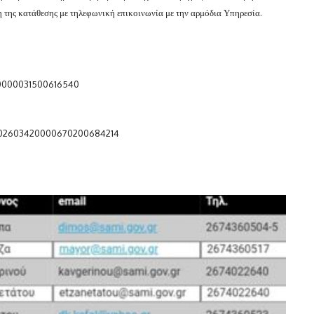
η της κατάθεσης με τηλεφωνική επικοινωνία με την αρμόδια Υπηρεσία.
0000031500616540
702603420000670200684214