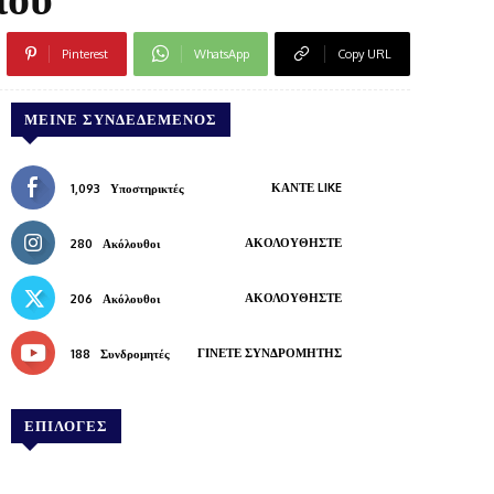
Pinterest
WhatsApp
Copy URL
ΜΕΊΝΕ ΣΥΝΔΕΔΕΜΈΝΟΣ
ΚΆΝΤΕ LIKE
1,093
Υποστηρικτές
ΑΚΟΛΟΥΘΉΣΤΕ
280
Ακόλουθοι
ΑΚΟΛΟΥΘΉΣΤΕ
206
Ακόλουθοι
ΓΊΝΕΤΕ ΣΥΝΔΡΟΜΗΤΉΣ
188
Συνδρομητές
ΕΠΙΛΟΓΕΣ