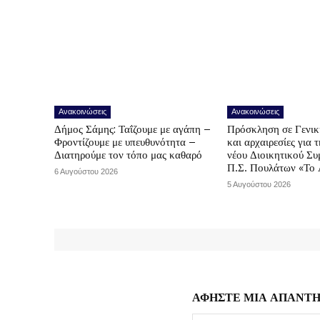
Ανακοινώσεις
Ανακοινώσεις
Δήμος Σάμης: Ταΐζουμε με αγάπη –
Πρόσκληση σε Γενικ
Φροντίζουμε με υπευθυνότητα –
και αρχαιρεσίες για 
Διατηρούμε τον τόπο μας καθαρό
νέου Διοικητικού Συ
Π.Σ. Πουλάτων «Το 
6 Αυγούστου 2026
5 Αυγούστου 2026
ΑΦΗΣΤΕ ΜΙΑ ΑΠΑΝΤ