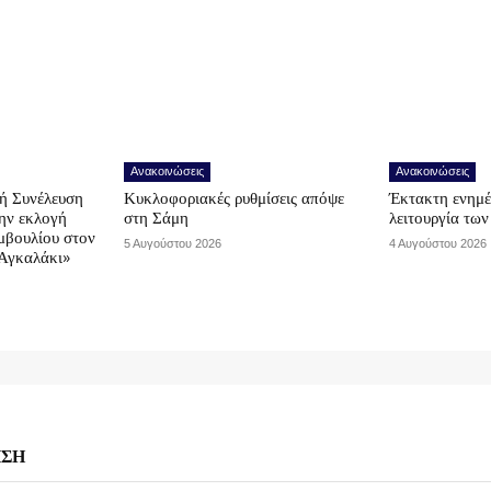
Ανακοινώσεις
Ανακοινώσεις
ή Συνέλευση
Κυκλοφοριακές ρυθμίσεις απόψε
Έκτακτη ενημέ
την εκλογή
στη Σάμη
λειτουργία τω
μβουλίου στον
5 Αυγούστου 2026
4 Αυγούστου 2026
Αγκαλάκι»
ΗΣΗ