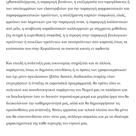
ιχθυοκαλλιέργειας, η παραγωγή βοτάνων, η επεξεργασία του τυρογάλακτος ή
των υπολειμμάτων των ελαιοτριβείων για την παραγωγή φαρμακευτικών και
παραφαρμακευτικών προϊόντων, η αποξήρανση καρπών σταφυλιού, ελιάς,
φρούτων και λαχανικών για την παραγωγή σνακ, η παραγωγή καλλυντικών
από μέλι, η αναβίωση παραδοσιακών καλλιεργειών με σύγχρονες μεθόδους
(πχ σιτηρά ή κορινθιακή σταφίδα), ή η στροφή στην παραγωγή βιολογικών
προϊόντων ή ποικίλων προϊόντων και υποπροϊόντων από καρπούς όπως τα
κούτσουπα που στην Κεφαλλονιά τα συναντά κανείς εν αφθονία.
Και επειδή η ανάπτυξη μιας οικονομίας στηρίζεται και σε άλλους
παράγοντες όπως οι δημόσιες επενδύσεις ή οι άρσεις των γραφειοκρατικών
και όχι μόνο αγκυλώσεων (βλέπε δασικό, διαδικασίες έναρξης νέων
επιχειρήσεων ή ένταξης σε ευρωπαϊκά προγράμματα), θα πρέπει όλοι οι
πολιτικοί και αυτοδιοικητικοί παράγοντες του Νομού μας να παλέψουν και
να διεκδικήσουν όσο το δυνατόν περισσότερα μικρά και μεγάλα έργα που θα
διευκολύνουν την καθημερινότητά μας, αλλά και θα δημιουργήσουν τις
προϋποθέσεις για ανάπτυξη, θέσεις εργασίας και τελικά πλούτο που θα μένει
και θα επανεπενδύεται στον τόπο μας, ανάλογα ασφαλώς και με τα ιδιαίτερα
χαρακτηριστικά της κάθε περιοχής του νησιού μας.