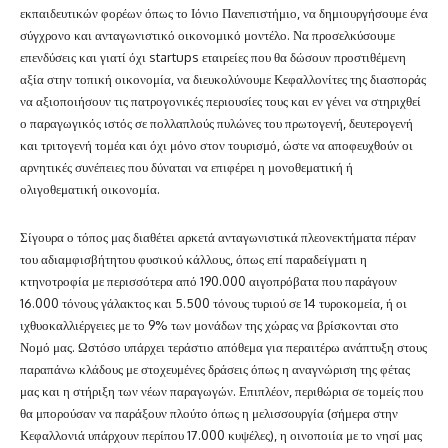
εκπαιδευτικών φορέων όπως το Ιόνιο Πανεπιστήμιο, να δημιουργήσουμε ένα
σύγχρονο και ανταγωνιστικό οικονομικό μοντέλο. Να προσελκύσουμε
επενδύσεις και γιατί όχι startups εταιρείες που θα δώσουν προστιθέμενη
αξία στην τοπική οικονομία, να διευκολύνουμε Κεφαλλονίτες της διασποράς
να αξιοποιήσουν τις πατρογονικές περιουσίες τους και εν γένει να στηριχθεί
ο παραγωγικός ιστός σε πολλαπλούς πυλώνες του πρωτογενή, δευτερογενή
και τριτογενή τομέα και όχι μόνο στον τουρισμό, ώστε να αποφευχθούν οι
αρνητικές συνέπειες που δύναται να επιφέρει η μονοθεματική ή
ολιγοθεματική οικονομία.
Σίγουρα ο τόπος μας διαθέτει αρκετά ανταγωνιστικά πλεονεκτήματα πέραν
του αδιαμφισβήτητου φυσικού κάλλους, όπως επί παραδείγματι η
κτηνοτροφία με περισσότερα από 190.000 αιγοπρόβατα που παράγουν
16.000 τόνους γάλακτος και 5.500 τόνους τυριού σε 14 τυροκομεία, ή οι
ιχθυοκαλλιέργειες με το 9% των μονάδων της χώρας να βρίσκονται στο
Νομό μας. Ωστόσο υπάρχει τεράστιο απόθεμα για περαιτέρω ανάπτυξη στους
παραπάνω κλάδους με στοχευμένες δράσεις όπως η αναγνώριση της φέτας
μας και η στήριξη των νέων παραγωγών. Επιπλέον, περιθώρια σε τομείς που
θα μπορούσαν να παράξουν πλούτο όπως η μελισσουργία (σήμερα στην
Κεφαλλονιά υπάρχουν περίπου 17.000 κυψέλες), η οινοποιία με το νησί μας