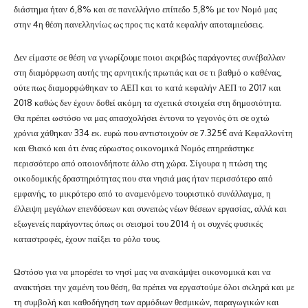
διάστημα ήταν 6,8% και σε πανελλήνιο επίπεδο 5,8% με τον Νομό μας
στην 4η θέση πανελληνίως ως προς τις κατά κεφαλήν αποταμιεύσεις.
Δεν είμαστε σε θέση να γνωρίζουμε ποιοι ακριβώς παράγοντες συνέβαλλαν
στη διαμόρφωση αυτής της αρνητικής πρωτιάς και σε τι βαθμό ο καθένας,
ούτε πως διαμορφώθηκαν το ΑΕΠ και το κατά κεφαλήν ΑΕΠ το 2017 και
2018 καθώς δεν έχουν δοθεί ακόμη τα σχετικά στοιχεία στη δημοσιότητα.
Θα πρέπει ωστόσο να μας απασχολήσει έντονα το γεγονός ότι σε οχτώ
χρόνια χάθηκαν 334 εκ. ευρώ που αντιστοιχούν σε 7.325€ ανά Κεφαλλονίτη
και Θιακό και ότι ένας εύρωστος οικονομικά Νομός επηρεάστηκε
περισσότερο από οποιονδήποτε άλλο στη χώρα. Σίγουρα η πτώση της
οικοδομικής δραστηριότητας που στα νησιά μας ήταν περισσότερο από
εμφανής, το μικρότερο από το αναμενόμενο τουριστικό συνάλλαγμα, η
έλλειψη μεγάλων επενδύσεων και συνεπώς νέων θέσεων εργασίας, αλλά και
εξωγενείς παράγοντες όπως οι σεισμοί του 2014 ή οι συχνές φυσικές
καταστροφές, έχουν παίξει το ρόλο τους.
Ωστόσο για να μπορέσει το νησί μας να ανακάμψει οικονομικά και να
ανακτήσει την χαμένη του θέση, θα πρέπει να εργαστούμε όλοι σκληρά και με
τη συμβολή και καθοδήγηση των αρμόδιων θεσμικών, παραγωγικών και