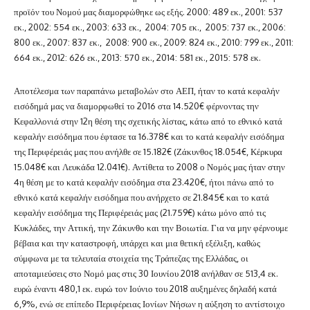
προϊόν του Νομού μας διαμορφώθηκε ως εξής. 2000: 489 εκ., 2001: 537
εκ., 2002: 554 εκ., 2003: 633 εκ., 2004: 705 εκ., 2005: 737 εκ., 2006:
800 εκ., 2007: 837 εκ., 2008: 900 εκ., 2009: 824 εκ., 2010: 799 εκ., 2011:
664 εκ., 2012: 626 εκ., 2013: 570 εκ., 2014: 581 εκ., 2015: 578 εκ.
Αποτέλεσμα των παραπάνω μεταβολών στο ΑΕΠ, ήταν το κατά κεφαλήν
εισόδημά μας να διαμορφωθεί το 2016 στα 14.520€ φέρνοντας την
Κεφαλλονιά στην 12η θέση της σχετικής λίστας, κάτω από το εθνικό κατά
κεφαλήν εισόδημα που έφτασε τα 16.378€ και το κατά κεφαλήν εισόδημα
της Περιφέρειάς μας που ανήλθε σε 15.182€ (Ζάκυνθος 18.054€, Κέρκυρα
15.048€ και Λευκάδα 12.041€). Αντίθετα το 2008 ο Νομός μας ήταν στην
4η θέση με το κατά κεφαλήν εισόδημα στα 23.420€, ήτοι πάνω από το
εθνικό κατά κεφαλήν εισόδημα που ανήρχετο σε 21.845€ και το κατά
κεφαλήν εισόδημα της Περιφέρειάς μας (21.759€) κάτω μόνο από τις
Κυκλάδες, την Αττική, την Ζάκυνθο και την Βοιωτία. Για να μην φέρνουμε
βέβαια και την καταστροφή, υπάρχει και μια θετική εξέλιξη, καθώς
σύμφωνα με τα τελευταία στοιχεία της Τράπεζας της Ελλάδας, οι
αποταμιεύσεις στο Νομό μας στις 30 Ιουνίου 2018 ανήλθαν σε 513,4 εκ.
ευρώ έναντι 480,1 εκ. ευρώ τον Ιούνιο του 2018 αυξημένες δηλαδή κατά
6,9%, ενώ σε επίπεδο Περιφέρειας Ιονίων Νήσων η αύξηση το αντίστοιχο