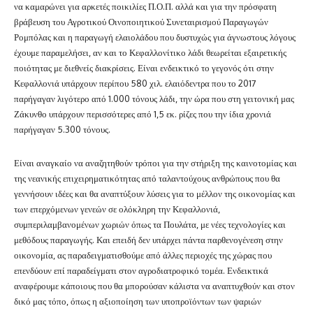
να καμαρώνει για αρκετές ποικιλίες Π.Ο.Π. αλλά και για την πρόσφατη
βράβευση του Αγροτικού Οινοποιητικού Συνεταιρισμού Παραγωγών
Ρομπόλας και η παραγωγή ελαιολάδου που δυστυχώς για άγνωστους λόγους
έχουμε παραμελήσει, αν και το Κεφαλλονίτικο λάδι θεωρείται εξαιρετικής
ποιότητας με διεθνείς διακρίσεις. Είναι ενδεικτικό το γεγονός ότι στην
Κεφαλλονιά υπάρχουν περίπου 580 χιλ. ελαιόδεντρα που το 2017
παρήγαγαν λιγότερο από 1.000 τόνους λάδι, την ώρα που στη γειτονική μας
Ζάκυνθο υπάρχουν περισσότερες από 1,5 εκ. ρίζες που την ίδια χρονιά
παρήγαγαν 5.300 τόνους.
Είναι αναγκαίο να αναζητηθούν τρόποι για την στήριξη της καινοτομίας και
της νεανικής επιχειρηματικότητας από ταλαντούχους ανθρώπους που θα
γεννήσουν ιδέες και θα αναπτύξουν λύσεις για το μέλλον της οικονομίας και
των επερχόμενων γενεών σε ολόκληρη την Κεφαλλονιά,
συμπεριλαμβανομένων χωριών όπως τα Πουλάτα, με νέες τεχνολογίες και
μεθόδους παραγωγής. Και επειδή δεν υπάρχει πάντα παρθενογένεση στην
οικονομία, ας παραδειγματισθούμε από άλλες περιοχές της χώρας που
επενδύουν επί παραδείγματι στον αγροδιατροφικό τομέα. Ενδεικτικά
αναφέρουμε κάποιους που θα μπορούσαν κάλιστα να αναπτυχθούν και στον
δικό μας τόπο, όπως η αξιοποίηση των υποπροϊόντων των ψαριών