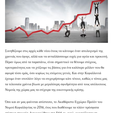
Συνηθίζουμε στις αρχές κάθε νέου έτους να κάνουμε έναν απολογισμό της
χρονιάς που έφυγε, αλλά και να ανταλλάσσουμε ευχές για υγεία και προκοπή.
Πέραν όμως από τα παραπάνω, είναι σημαντικό να θέτουμε στόχους,
προτεραιότητες και να χτίζουμε τις βάσεις για ένα καλύτερο μέλλον που θα
αφορά τόσο εμάς, όσο κυρίως τις επόμενες γενιές. Και στην Κεφαλλονιά
έχουμε έναν επιπλέον λόγο να επιχειρήσουμε κάτι τέτοιο, καθώς ο τόπος μας
τα τελευταία χρόνια βίωσε με μεγαλύτερη σφοδρότητα από τους υπόλοιπους
Νομούς της χώρας μας τα επίχειρα της οικονομικής κρίσης.
Όσο και αν μας φαίνεται απίστευτο, το Ακαθάριστο Εγχώριο Προϊόν του
Νομού Κεφαλληνίας το 2016, έτος που διαθέτουμε τα πλέον πρόσφατα
επίσημα στοιχεία, διαμορφώθηκε στα 566 εκ. ευρώ, εμφανίζοντας τη