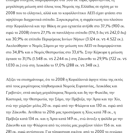
μεγαλύτερη μείωση από όλους τους Νομούς της Ελλάδας σε σχέση με το
2008 που το ελληνικό, αλλά και το κεφαλλονίτικο ΑΕΠ είχαν φτάσει στο
υψηλότερο διαχρονικά επίπεδο. Συγκεκριμένα, η συρρίκνωση του πλούτου
στην Κεφαλλονιά και την Ιθάκη σε μια οχταετία ανήλθε στο 37,1% (900 εκ.
ευρώ το 2008) έναντι 27,1% σε πανελλήνιο επίπεδο (176,5 δις vs 242,0 δις)
και 30,9% σε επίπεδο Περιφέρειας Ιονίων Νήσων (3.124 εκ. vs 4.522 εκ.).
Ακολούθησαν ο Νομός Σάμου με την μείωση του ΑΕΠ να διαμορφώνεται
στο 34,8% και ο Νομός Θεσπρωτίας στο 33,6%. Στην Κέρκυρα η μείωση
έφτασε το 31,1% (1.548 εκ. vs 2.244 εκ.) στη Ζάκυνθο το 29,9% (722 εκ. vs
1.030 εκ.) ενώ στη Λευκάδα το 17,0% (288 εκ. vs 348 εκ.).
Αξίζει να επισημάνουμε, ότι το 2008 η Κεφαλλονιά άφηνε πίσω της εκτός
από τους μικρότερους πληθυσμιακά Νομούς Ευρυτανίας, Λευκάδας και
Γρεβενών, επτά ακόμη μεγαλύτερους Νομούς και δη την Φωκίδα, την
Καστοριά, την Θεσπρωτία, την Σάμο, την Πρέβεζα, την Άρτα και την Χίο,
ενώ την χώριζαν μόλις 20 εκ. ευρώ από την Φλώρινα και 130 εκ. ευρώ από
την Ζάκυνθο. Αντίθετα το 2016 μας προσπέρασε η Χίος κατά 78 εκ., η
Πρέβεζα κατά 134 εκ. και η Άρτα κατά 149 εκ., ενώ άνοιξε η ψαλίδα με την
Ζάκυνθο και την Φλώρινα από τις οποίες μας χωρίζουν πλέον 156 εκ. και
281 εκ. ευρώ αντίστοιχα. Για πληρεστερη εικόνα, από το 2000 το εγχώριο