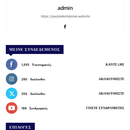
admin
https://poulatakefalonias.website
ΜΕΊΝΕ ΣΥΝΔΕΔΕΜΈΝΟΣ
ΚΆΝΤΕ LIKE
1,093
Υποστηρικτές
ΑΚΟΛΟΥΘΉΣΤΕ
280
Ακόλουθοι
ΑΚΟΛΟΥΘΉΣΤΕ
206
Ακόλουθοι
ΓΊΝΕΤΕ ΣΥΝΔΡΟΜΗΤΉΣ
188
Συνδρομητές
ΕΠΙΛΟΓΕΣ