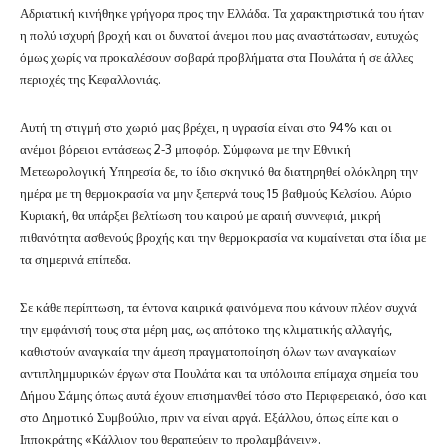
Αδριατική κινήθηκε γρήγορα προς την Ελλάδα. Τα χαρακτηριστικά του ήταν
η πολύ ισχυρή βροχή και οι δυνατοί άνεμοι που μας αναστάτωσαν, ευτυχώς
όμως χωρίς να προκαλέσουν σοβαρά προβλήματα στα Πουλάτα ή σε άλλες
περιοχές της Κεφαλλονιάς.
Αυτή τη στιγμή στο χωριό μας βρέχει, η υγρασία είναι στο 94% και οι
ανέμοι βόρειοι εντάσεως 2-3 μποφόρ. Σύμφωνα με την Εθνική
Μετεωρολογική Υπηρεσία δε, το ίδιο σκηνικό θα διατηρηθεί ολόκληρη την
ημέρα με τη θερμοκρασία να μην ξεπερνά τους 15 βαθμούς Κελσίου. Αύριο
Κυριακή, θα υπάρξει βελτίωση του καιρού με αραιή συννεφιά, μικρή
πιθανότητα ασθενούς βροχής και την θερμοκρασία να κυμαίνεται στα ίδια με
τα σημερινά επίπεδα.
Σε κάθε περίπτωση, τα έντονα καιρικά φαινόμενα που κάνουν πλέον συχνά
την εμφάνισή τους στα μέρη μας, ως απότοκο της κλιματικής αλλαγής,
καθιστούν αναγκαία την άμεση πραγματοποίηση όλων των αναγκαίων
αντιπλημμυρικών έργων στα Πουλάτα και τα υπόλοιπα επίμαχα σημεία του
Δήμου Σάμης όπως αυτά έχουν επισημανθεί τόσο στο Περιφερειακό, όσο και
στο Δημοτικό Συμβούλιο, πριν να είναι αργά. Εξάλλου, όπως είπε και ο
Ιπποκράτης «Κάλλιον του θεραπεύειν το προλαµβάνειν».