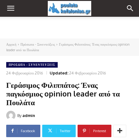
Αρχική
Πρόσωπα - Συνεντεύξεις
Γεράσιμος Φιλιππάτος: Ένας παγκόσμιος opinion
leader από τα Πουλάτα
ΠΡΌΣΩΠΑ - ΣΥΝΕΝΤΕΎΞΕΙΣ
24 Φεβρουαρίου 2016
Updated:
24 Φεβρουαρίου 2016
Γεράσιμος Φιλιππάτος: Ένας
παγκόσμιος opinion leader από τα
Πουλάτα
By
admin
Facebook
Twitter
Pinterest