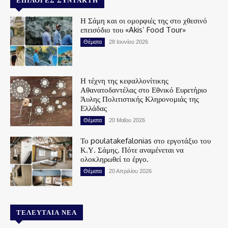
Η Σάμη και οι ομορφιές της στο χθεσινό
επεισόδιο του «Akis’ Food Tour»
Θέματα
28 Ιουνίου 2026
Η τέχνη της κεφαλλονίτικης
Αθανατοδαντέλας στο Εθνικό Ευρετήριο
Άυλης Πολιτιστικής Κληρονομιάς της
Ελλάδας
Θέματα
20 Μαΐου 2026
Το poulatakefalonias στο εργοτάξιο του
Κ.Υ. Σάμης. Πότε αναμένεται να
ολοκληρωθεί το έργο.
Θέματα
20 Απριλίου 2026
ΤΕΛΕΥΤΑΊΑ ΝΈΑ