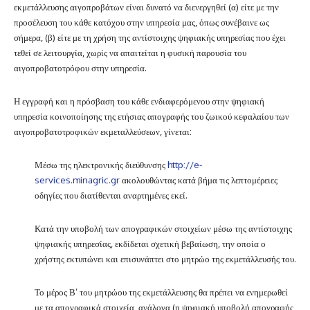
εκμετάλλευσης αιγοπροβάτων είναι δυνατό να διενεργηθεί (α) είτε με την
προσέλευση του κάθε κατόχου στην υπηρεσία μας, όπως συνέβαινε ως
σήμερα, (β) είτε με τη χρήση της αντίστοιχης ψηφιακής υπηρεσίας που έχει
τεθεί σε λειτουργία, χωρίς να απαιτείται η φυσική παρουσία του
αιγοπροβατοτρόφου στην υπηρεσία.
Η εγγραφή και η πρόσβαση του κάθε ενδιαφερόμενου στην ψηφιακή
υπηρεσία κοινοποίησης της ετήσιας απογραφής του ζωικού κεφαλαίου των
αιγοπροβατοτροφικών εκμεταλλεύσεων, γίνεται:
Μέσω της ηλεκτρονικής διεύθυνσης
http://e-
services.minagric.gr
ακολουθώντας κατά βήμα τις λεπτομέρειες
οδηγίες που διατίθενται αναρτημένες εκεί.
Κατά την υποβολή των απογραφικών στοιχείων μέσω της αντίστοιχης
ψηφιακής υπηρεσίας, εκδίδεται σχετική βεβαίωση, την οποία ο
χρήστης εκτυπώνει και επισυνάπτει στο μητρώο της εκμετάλλευσής του.
Το μέρος Β’ του μητρώου της εκμετάλλευσης θα πρέπει να ενημερωθεί
με τα απογραφικά στοιχεία, ανάλογα (η ψηφιακή υποβολή απογραφής