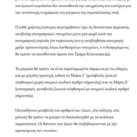
του ζωικού κεφαλαίου δεν υποκαθιστά την υποχρέωση του κατόχου για
την αντίστοιχη ενημέρωση του μητρώου της εκμετάλλευσης του).
Ο κάθε χρήστης/κάτοχος αιγοπροβάτων έχει τη δυνατότητα ψηφιακής
υποβολής απογραφικών στοιχείων μόνο μία φορά κατά την
απογραφική περίοδο (σε περίπτωση που η υποβληθείσα απογραφή
χρίζει τροποποίησης λόγω λανθασμένων στοιχείων, ο ενδιαφερόμενος
θα πρέπει να απευθύνεται άμεσα στο Τμήμα Κτηνιατρικής).
Τα μητρώα θα πρέπει να είναι συμπληρωμένα σύμφωνα με τις οδηγίες
και με μεγάλη προσοχή, ειδικά το Μέρος Γ’ (μεταβολές ζωικού
πληθυσμού χωρίς ατομικό κωδικό αριθμό σήμανσης) και το Μέρος Ε’
(καταγραφή -μεταβολές ζωικού πληθυσμού με ατομικό κωδικό αριθμό
σήμανσης).
Οποιαδήποτε μεταβολή του αριθμού των ζώων, είτε αύξηση, είτε
μείωση θα πρέπει να μπορεί να δικαιολογηθεί με τα ανάλογα
παραστατικά. Οι θάνατοι των ζώων θα επιβεβαιώνονται με την
προσκόμιση των ενωτίων.