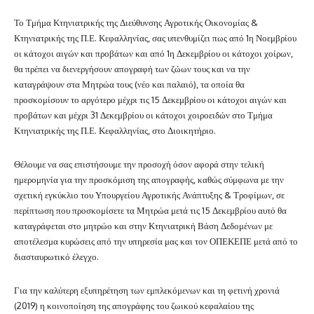
Το Τμήμα Κτηνιατρικής της Διεύθυνσης Αγροτικής Οικονομίας &
Κτηνιατρικής της Π.Ε. Κεφαλληνίας, σας υπενθυμίζει πως από 1η Νοεμβρίου
οι κάτοχοι αιγών και προβάτων και από 1η Δεκεμβρίου οι κάτοχοι χοίρων,
θα πρέπει να διενεργήσουν απογραφή των ζώων τους και να την
καταγράψουν στα Μητρώα τους (νέο και παλαιό), τα οποία θα
προσκομίσουν το αργότερο μέχρι τις 15 Δεκεμβρίου οι κάτοχοι αιγών και
προβάτων και μέχρι 31 Δεκεμβρίου οι κάτοχοι χοιροειδών στο Τμήμα
Κτηνιατρικής της Π.Ε. Κεφαλληνίας, στο Διοικητήριο.
Θέλουμε να σας επιστήσουμε την προσοχή όσον αφορά στην τελική
ημερομηνία για την προσκόμιση της απογραφής, καθώς σύμφωνα με την
σχετική εγκύκλιο του Υπουργείου Αγροτικής Ανάπτυξης & Τροφίμων, σε
περίπτωση που προσκομίσετε τα Μητρώα μετά τις 15 Δεκεμβρίου αυτό θα
καταγράφεται στο μητρώο και στην Κτηνιατρική Βάση Δεδομένων με
αποτέλεσμα κυρώσεις από την υπηρεσία μας και τον ΟΠΕΚΕΠΕ μετά από το
διασταυρωτικό έλεγχο.
Για την καλύτερη εξυπηρέτηση των εμπλεκόμενων και τη φετινή χρονιά
(2019) η κοινοποίηση της απογράφης του ζωικού κεφαλαίου της