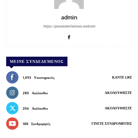
admin
https://poulatakefalonias.website
ΜΕΊΝΕ ΣΥΝΔΕΔΕΜΈΝΟΣ
ΚΆΝΤΕ LIKE
1,093
Υποστηρικτές
ΑΚΟΛΟΥΘΉΣΤΕ
280
Ακόλουθοι
ΑΚΟΛΟΥΘΉΣΤΕ
206
Ακόλουθοι
ΓΊΝΕΤΕ ΣΥΝΔΡΟΜΗΤΉΣ
188
Συνδρομητές