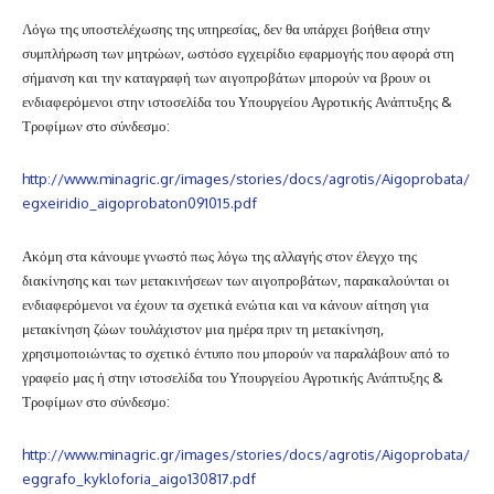
Λόγω της υποστελέχωσης της υπηρεσίας, δεν θα υπάρχει βοήθεια στην
συμπλήρωση των μητρώων, ωστόσο εγχειρίδιο εφαρμογής που αφορά στη
σήμανση και την καταγραφή των αιγοπροβάτων μπορούν να βρουν οι
ενδιαφερόμενοι στην ιστοσελίδα του Υπουργείου Αγροτικής Ανάπτυξης &
Τροφίμων στο σύνδεσμο:
http://www.minagric.gr/images/stories/docs/agrotis/Aigoprobata/
egxeiridio_aigoprobaton091015.pdf
Ακόμη στα κάνουμε γνωστό πως λόγω της αλλαγής στον έλεγχο της
διακίνησης και των μετακινήσεων των αιγοπροβάτων, παρακαλούνται οι
ενδιαφερόμενοι να έχουν τα σχετικά ενώτια και να κάνουν αίτηση για
μετακίνηση ζώων τουλάχιστον μια ημέρα πριν τη μετακίνηση,
χρησιμοποιώντας το σχετικό έντυπο που μπορούν να παραλάβουν από το
γραφείο μας ή στην ιστοσελίδα του Υπουργείου Αγροτικής Ανάπτυξης &
Τροφίμων στο σύνδεσμο:
http://www.minagric.gr/images/stories/docs/agrotis/Aigoprobata/
eggrafo_kykloforia_aigo130817.pdf