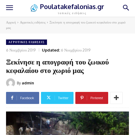
Poulatakefalonias.gr
τοπικές ειδήσεις
Αρχική
Αγροτικές ειδήσεις
Ξεκίνησε η απογραφή του ζωικού κεφαλαίου στο χωριό
μας
ΑΓΡΟΤΙΚΈΣ ΕΙΔΉΣΕΙΣ
6 Νοεμβρίου 2019
Updated:
6 Νοεμβρίου 2019
Ξεκίνησε η απογραφή του ζωικού
κεφαλαίου στο χωριό μας
By
admin
Facebook
Twitter
Pinterest