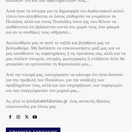
κατοίκων του και των δραστηριοτήτων τους…
Αυτά ήταν τα κίνητρα για τη δημιουργία του διαδικτυακού αυτού
τόπου που απευθύνεται σε όσους επιθυμούν να γνωρίσουν τα
Πουλάτα, αλλά και στους Πουλιάδες όπου γης που θέλουν να
αισθάνονται ότι βρίσκονται κοντά στο χωριό τους, όσο μακριά
και αν οι συνθήκες τους οδήγησαν…
Ακολουθήστε μας σε αυτό το ταξίδι και βοηθήστε μας να
βελτιωθούμε. Μη διστάσετε να επικοινωνήσετε μαζί μας και να
μας καταθέσετε τις παρατηρήσεις ή τις προτάσεις σας, αλλά και να
μας στείλετε στοιχεία, ιστορίες, φωτογραφίες ή οτιδήποτε άλλο θα
μπορούσε να εμπλουτίσει τη θεματολογία μας…
Από την πλευρά μας, υποσχόμαστε να κάνουμε ότι είναι δυνατόν
για την προβολή των Πουλάτων, για την ανάδειξη των
προβλημάτων τους, αλλά και των επιχειρήσεων, των παραγωγών
και των επαγγελματιών του χωριού μας…
Ας γίνει το poulatakefalonias.gr ένας ανοικτός δίαυλος
επικοινωνίας για όλους μας.
ΕΠΙΛΟΓΈΣ ΣΥΝΤΆΚΤΗ