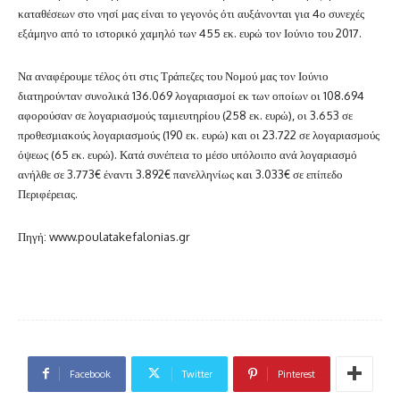
καταθέσεων στο νησί μας είναι το γεγονός ότι αυξάνονται για 4ο συνεχές
εξάμηνο από το ιστορικό χαμηλό των 455 εκ. ευρώ τον Ιούνιο του 2017.
Να αναφέρουμε τέλος ότι στις Τράπεζες του Νομού μας τον Ιούνιο
διατηρούνταν συνολικά 136.069 λογαριασμοί εκ των οποίων οι 108.694
αφορούσαν σε λογαριασμούς ταμιευτηρίου (258 εκ. ευρώ), οι 3.653 σε
προθεσμιακούς λογαριασμούς (190 εκ. ευρώ) και οι 23.722 σε λογαριασμούς
όψεως (65 εκ. ευρώ). Κατά συνέπεια το μέσο υπόλοιπο ανά λογαριασμό
ανήλθε σε 3.773€ έναντι 3.892€ πανελληνίως και 3.033€ σε επίπεδο
Περιφέρειας.
Πηγή: www.poulatakefalonias.gr
Facebook
Twitter
Pinterest