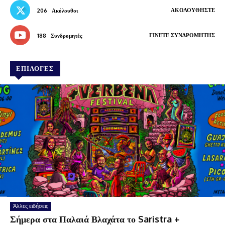
ΑΚΟΛΟΥΘΉΣΤΕ
206
Ακόλουθοι
ΓΊΝΕΤΕ ΣΥΝΔΡΟΜΗΤΉΣ
188
Συνδρομητές
ΕΠΙΛΟΓΕΣ
Άλλες ειδήσεις
Σήμερα στα Παλαιά Βλαχάτα το Saristra +