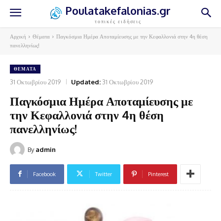
Poulatakefalonias.gr
τοπικές ειδήσεις
Αρχική
Θέματα
Παγκόσμια Ημέρα Αποταμίευσης με την Κεφαλλονιά στην 4η θέση
πανελληνίως!
ΘΈΜΑΤΑ
31 Οκτωβρίου 2019
Updated:
31 Οκτωβρίου 2019
Παγκόσμια Ημέρα Αποταμίευσης με
την Κεφαλλονιά στην 4η θέση
πανελληνίως!
By
admin
Facebook
Twitter
Pinterest