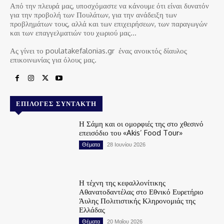
Από την πλευρά μας, υποσχόμαστε να κάνουμε ότι είναι δυνατόν
για την προβολή των Πουλάτων, για την ανάδειξη των
προβλημάτων τους, αλλά και των επιχειρήσεων, των παραγωγών
και των επαγγελματιών του χωριού μας…
Ας γίνει το poulatakefalonias.gr ένας ανοικτός δίαυλος
επικοινωνίας για όλους μας.
ΕΠΙΛΟΓΈΣ ΣΥΝΤΆΚΤΗ
Η Σάμη και οι ομορφιές της στο χθεσινό
επεισόδιο του «Akis’ Food Tour»
Θέματα
28 Ιουνίου 2026
Η τέχνη της κεφαλλονίτικης
Αθανατοδαντέλας στο Εθνικό Ευρετήριο
Άυλης Πολιτιστικής Κληρονομιάς της
Ελλάδας
Θέματα
20 Μαΐου 2026