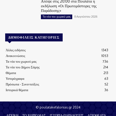
Απόψε στις 20:00 στα Πουλάτα η
εκδήλωση «Οι Πρωτομάστορες της
Παράδοσης»
Τα νέα του χωριού μας
8 Αυγούστου 2026
ΔΗΜΟΦΙΛΕΊΣ ΚΑΤΗΓΟΡΊΕΣ
Άλλες ειδήσεις
1343
Ανακοινώσεις
1053
Τα νέα του χωριού μας
736
Τα νέα του Δήμου Σάμης
214
Θέματα
213
Υστερόγραφα
63
Πρόσωπα - Συνεντεύξεις
52
Ιστορικά θέματα
36
© poulatakefalonias.gr 2024
ΑΡΧΙΚΗ
ΤΟ ΧΩΡΙΟ ΜΑΣ
ΙΣΤΟΡΙΑ-ΠΑΡΑΔΟΣΕΙΣ
ΑΞΙΟΘΕΑΤΑ