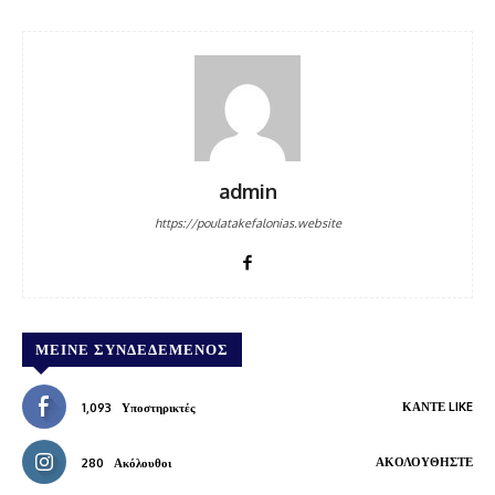
admin
https://poulatakefalonias.website
ΜΕΊΝΕ ΣΥΝΔΕΔΕΜΈΝΟΣ
ΚΆΝΤΕ LIKE
1,093
Υποστηρικτές
ΑΚΟΛΟΥΘΉΣΤΕ
280
Ακόλουθοι