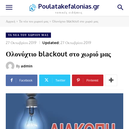
Poulatakefalonias.gr
τοπικές ειδήσεις
Αρχική
Τα νέα του χωριού μας
Ολονύχτιο blackout στο χωριό μας
ΤΑ ΝΈΑ ΤΟΥ ΧΩΡΙΟΎ ΜΑΣ
27 Οκτωβρίου 2019
Updated:
27 Οκτωβρίου 2019
Ολονύχτιο blackout στο χωριό μας
By
admin
Facebook
Twitter
Pinterest