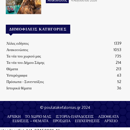
Ανακοινώσεις
4 Αυγούστου 2026
ΔΗΜΟΦΙΛΕΊΣ ΚΑΤΗΓΟΡΊΕΣ
Άλλες ειδήσεις
1339
Ανακοινώσεις
1053
Τα νέα του χωριού μας
735
Τα νέα του Δήμου Σάμης
214
Θέματα
213
Υστερόγραφα
63
Πρόσωπα - Συνεντεύξεις
52
Ιστορικά θέματα
36
© poulatakefalonias.gr 2024
ΑΡΧΙΚΗ
ΤΟ ΧΩΡΙΟ ΜΑΣ
ΙΣΤΟΡΙΑ-ΠΑΡΑΔΟΣΕΙΣ
ΑΞΙΟΘΕΑΤΑ
ΕΙΔΗΣΕΙΣ – ΘΕΜΑΤΑ
ΠΡΟΣΩΠΑ
ΕΠΙΧΕΙΡΗΣΕΙΣ
ΑΡΧΕΙΟ