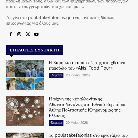
προβλημάτων τους, αλλά και των επιχειρήσεων, των παραγωγών
και των επαγγελματιών του χωριού μας…
Ας γίνει το poulatakefalonias.gr ένας ανοικτός δίαυλος
επικοινωνίας για όλους μας.
ΕΠΙΛΟΓΈΣ ΣΥΝΤΆΚΤΗ
Η Σάμη και οι ομορφιές της στο χθεσινό
επεισόδιο του «Akis’ Food Tour»
Θέματα
28 Ιουνίου 2026
Η τέχνη της κεφαλλονίτικης
Αθανατοδαντέλας στο Εθνικό Ευρετήριο
Άυλης Πολιτιστικής Κληρονομιάς της
Ελλάδας
Θέματα
20 Μαΐου 2026
Το poulatakefalonias στο εργοτάξιο του