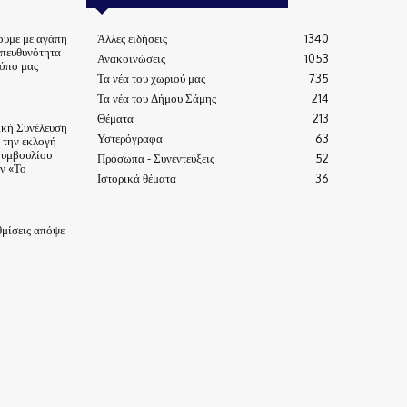
ουμε με αγάπη
Άλλες ειδήσεις
1340
υπευθυνότητα
Ανακοινώσεις
1053
τόπο μας
Τα νέα του χωριού μας
735
Τα νέα του Δήμου Σάμης
214
Θέματα
213
ική Συνέλευση
Υστερόγραφα
63
α την εκλογή
Συμβουλίου
Πρόσωπα - Συνεντεύξεις
52
ν «Το
Ιστορικά θέματα
36
μίσεις απόψε