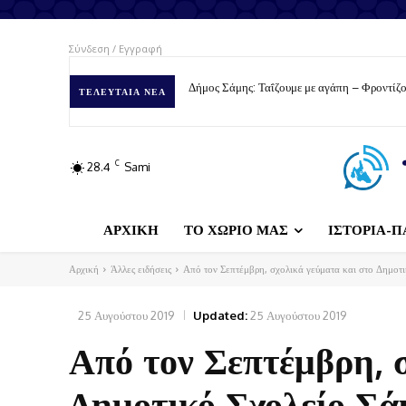
Σύνδεση / Εγγραφή
Δήμος Σάμης: Ταΐζουμε με αγάπη – Φροντίζο
ΤΕΛΕΥΤΑΊΑ ΝΈΑ
C
28.4
Sami
ΑΡΧΙΚΗ
ΤΟ ΧΩΡΙΟ ΜΑΣ
ΙΣΤΟΡΙΑ-Π
Αρχική
Άλλες ειδήσεις
Από τον Σεπτέμβρη, σχολικά γεύματα και στο Δημοτ
25 Αυγούστου 2019
Updated:
25 Αυγούστου 2019
Από τον Σεπτέμβρη, 
Δημοτικό Σχολείο Σά