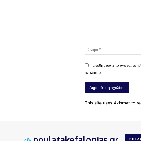
Σχόλιο:
αποθηκεύστε το όνομα, το η
σχολιάσω.
This site uses Akismet to 
poulatakefalonias.gr
ΕΠΙΛ