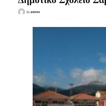
By
admin