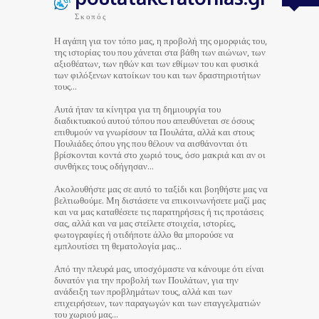
Σκοπός
Η αγάπη για τον τόπο μας, η προβολή της ομορφιάς του,
της ιστορίας του που χάνεται στα βάθη των αιώνων, των
αξιοθέατων, των ηθών και των εθίμων του και φυσικά
των φιλόξενων κατοίκων του και των δραστηριοτήτων
τους…
Αυτά ήταν τα κίνητρα για τη δημιουργία του
διαδικτυακού αυτού τόπου που απευθύνεται σε όσους
επιθυμούν να γνωρίσουν τα Πουλάτα, αλλά και στους
Πουλιάδες όπου γης που θέλουν να αισθάνονται ότι
βρίσκονται κοντά στο χωριό τους, όσο μακριά και αν οι
συνθήκες τους οδήγησαν…
Ακολουθήστε μας σε αυτό το ταξίδι και βοηθήστε μας να
βελτιωθούμε. Μη διστάσετε να επικοινωνήσετε μαζί μας
και να μας καταθέσετε τις παρατηρήσεις ή τις προτάσεις
σας, αλλά και να μας στείλετε στοιχεία, ιστορίες,
φωτογραφίες ή οτιδήποτε άλλο θα μπορούσε να
εμπλουτίσει τη θεματολογία μας…
Από την πλευρά μας, υποσχόμαστε να κάνουμε ότι είναι
δυνατόν για την προβολή των Πουλάτων, για την
ανάδειξη των προβλημάτων τους, αλλά και των
επιχειρήσεων, των παραγωγών και των επαγγελματιών
του χωριού μας…