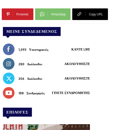
Pinterest
WhatsApp
Copy URL
ΜΕΊΝΕ ΣΥΝΔΕΔΕΜΈΝΟΣ
ΚΆΝΤΕ LIKE
1,093
Υποστηρικτές
ΑΚΟΛΟΥΘΉΣΤΕ
280
Ακόλουθοι
ΑΚΟΛΟΥΘΉΣΤΕ
206
Ακόλουθοι
ΓΊΝΕΤΕ ΣΥΝΔΡΟΜΗΤΉΣ
188
Συνδρομητές
ΕΠΙΛΟΓΕΣ