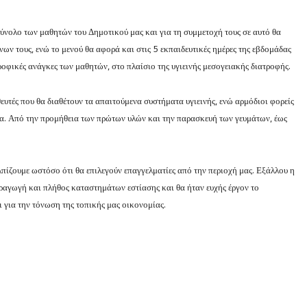
ύνολο των μαθητών του Δημοτικού μας και για τη συμμετοχή τους σε αυτό θα
ν τους, ενώ το μενού θα αφορά και στις 5 εκπαιδευτικές ημέρες της εβδομάδας
τροφικές ανάγκες των μαθητών, στο πλαίσιο της υγιεινής μεσογειακής διατροφής.
υτές που θα διαθέτουν τα απαιτούμενα συστήματα υγιεινής, ενώ αρμόδιοι φορείς
ία. Από την προμήθεια των πρώτων υλών και την παρασκευή των γευμάτων, έως
λπίζουμε ωστόσο ότι θα επιλεγούν επαγγελματίες από την περιοχή μας. Εξάλλου η
ραγωγή και πλήθος καταστημάτων εστίασης και θα ήταν ευχής έργον το
για την τόνωση της τοπικής μας οικονομίας.