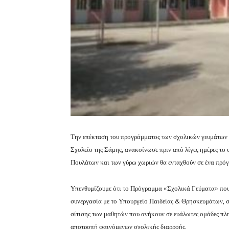
Την επέκταση του προγράμματος των σχολικών γευμάτων σ
Σχολείο της Σάμης, ανακοίνωσε πριν από λίγες ημέρες το 
Πουλάτων και των γύρω χωριών θα ενταχθούν σε ένα πρόγρ
Υπενθυμίζουμε ότι το Πρόγραμμα «Σχολικά Γεύματα» που
συνεργασία με το Υπουργείο Παιδείας & Θρησκευμάτων, στ
σίτισης των μαθητών που ανήκουν σε ευάλωτες ομάδες πλη
αποτροπή φαινόμενων σχολικής διαρροής.