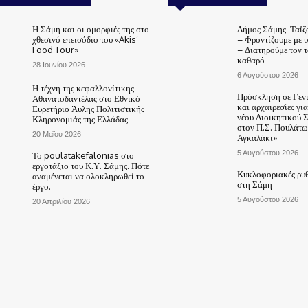
Η Σάμη και οι ομορφιές της στο
Δήμος Σάμης: Ταΐζ
χθεσινό επεισόδιο του «Akis’
– Φροντίζουμε με 
Food Tour»
– Διατηρούμε τον 
καθαρό
28 Ιουνίου 2026
6 Αυγούστου 2026
Η τέχνη της κεφαλλονίτικης
Πρόσκληση σε Γεν
Αθανατοδαντέλας στο Εθνικό
και αρχαιρεσίες γι
Ευρετήριο Άυλης Πολιτιστικής
νέου Διοικητικού 
Κληρονομιάς της Ελλάδας
στον Π.Σ. Πουλάτω
20 Μαΐου 2026
Αγκαλάκι»
5 Αυγούστου 2026
Το poulatakefalonias στο
εργοτάξιο του Κ.Υ. Σάμης. Πότε
Κυκλοφοριακές ρυθ
αναμένεται να ολοκληρωθεί το
στη Σάμη
έργο.
5 Αυγούστου 2026
20 Απριλίου 2026