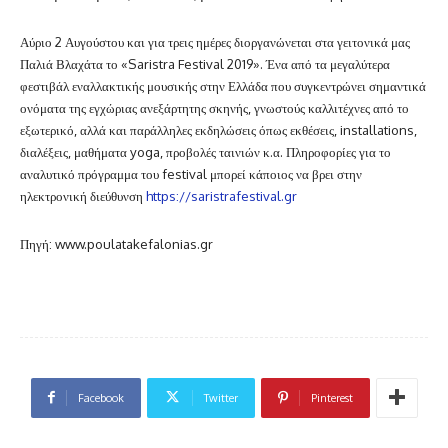
Αύριο 2 Αυγούστου και για τρεις ημέρες διοργανώνεται στα γειτονικά μας
Παλιά Βλαχάτα το «Saristra Festival 2019». Ένα από τα μεγαλύτερα
φεστιβάλ εναλλακτικής μουσικής στην Ελλάδα που συγκεντρώνει σημαντικά
ονόματα της εγχώριας ανεξάρτητης σκηνής, γνωστούς καλλιτέχνες από το
εξωτερικό, αλλά και παράλληλες εκδηλώσεις όπως εκθέσεις, installations,
διαλέξεις, μαθήματα yoga, προβολές ταινιών κ.α. Πληροφορίες για το
αναλυτικό πρόγραμμα του
festival
μπορεί κάποιος να βρει στην
ηλεκτρονική διεύθυνση
https
://
saristrafestival
.
gr
Πηγή
: www.poulatakefalonias.gr
Facebook
Twitter
Pinterest