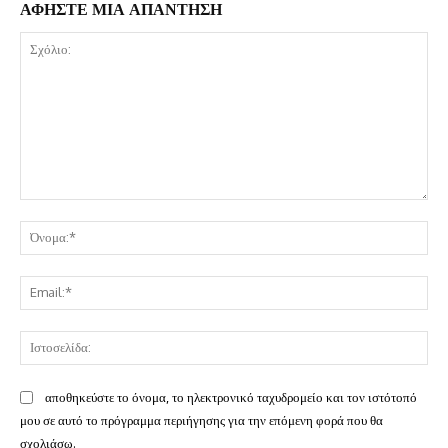
ΑΦΗΣΤΕ ΜΙΑ ΑΠΑΝΤΗΣΗ
Σχόλιο:
Όν
Ema
Ισ
αποθηκεύστε το όνομα, το ηλεκτρονικό ταχυδρομείο και τον ιστότοπό
μου σε αυτό το πρόγραμμα περιήγησης για την επόμενη φορά που θα
σχολιάσω.