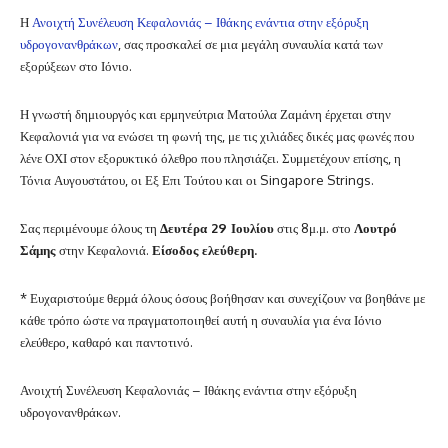
Η
Ανοιχτή Συνέλευση Κεφαλονιάς – Ιθάκης ενάντια στην εξόρυξη
υδρογονανθράκων
, σας προσκαλεί σε μια μεγάλη συναυλία κατά των
εξορύξεων στο Ιόνιο.
Η γνωστή δημιουργός και ερμηνεύτρια Ματούλα Ζαμάνη έρχεται στην
Κεφαλονιά για να ενώσει τη φωνή της, με τις χιλιάδες δικές μας φωνές που
λένε ΟΧΙ στον εξορυκτικό όλεθρο που πλησιάζει. Συμμετέχουν επίσης, η
Τόνια Αυγουστάτου, οι Εξ Επι Τούτου και οι Singapore Strings.
Σας περιμένουμε όλους τη
Δευτέρα 29 Ιουλίου
στις 8μ.μ. στο
Λουτρό
Σάμης
στην Κεφαλονιά.
Είσοδος ελεύθερη.
* Ευχαριστούμε θερμά όλους όσους βοήθησαν και συνεχίζουν να βοηθάνε με
κάθε τρόπο ώστε να πραγματοποιηθεί αυτή η συναυλία γ
ια ένα Ιόνιο
ελεύθερο, καθαρό και παντοτινό.
Ανοιχτή Συνέλευση Κεφαλονιάς – Ιθάκης ενάντια στην εξόρυξη
υδρογονανθράκων.