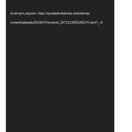
Βίντεο
Ανάκτηση αρχείου: https://poulatakefalonias.website/wp-
content/uploads/2019/07/received_2071213353180274.mp4?_=2