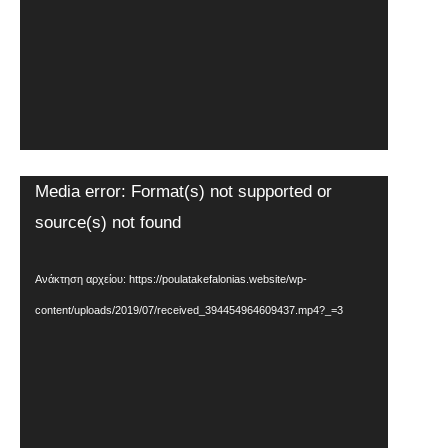
Πρόγραμμα
Media error: Format(s) not supported or
Αναπαραγωγής
source(s) not found
Βίντεο
Ανάκτηση αρχείου: https://poulatakefalonias.website/wp-
content/uploads/2019/07/received_394454964609437.mp4?_=3