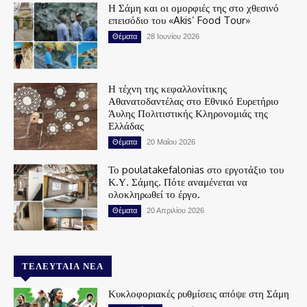
Η Σάμη και οι ομορφιές της στο χθεσινό
επεισόδιο του «Akis’ Food Tour»
Θέματα
28 Ιουνίου 2026
Η τέχνη της κεφαλλονίτικης
Αθανατοδαντέλας στο Εθνικό Ευρετήριο
Άυλης Πολιτιστικής Κληρονομιάς της
Ελλάδας
Θέματα
20 Μαΐου 2026
Το poulatakefalonias στο εργοτάξιο του
Κ.Υ. Σάμης. Πότε αναμένεται να
ολοκληρωθεί το έργο.
Θέματα
20 Απριλίου 2026
ΤΕΛΕΥΤΑΊΑ ΝΈΑ
Κυκλοφοριακές ρυθμίσεις απόψε στη Σάμη