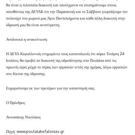
θα είναι η τελευταία διακοπή και ταυτόχρονα να επισημάνουμε στους
υπευθύνους της ΔΕΥΑΚ ότι την Παρασκευή και το Σάββατο γιορτάζουμε τον
πολιούχο του χωριού μας Άγιο Παντελεήμονα και κάθε άλλη διακοπή στην
ύδρευσή μας θα είναι ανεπίτρεπτη.
Αναλυτικά η ανακοίνωση:
Η ΔΕΥΑ Κεφαλλονιάς ενημερώνει τους καταναλωτές ότι αύριο Τετάρτη 24
Ιουλίου, θα προβεί σε διακοπή της υδροδότησης στα Πουλάτα από τις
πρωινές ώρες μέχρι το πέρας των εργασιών εντός της ημέρας, λόγω εργασιών
στο δίκτυο της ύδρευσης.
Ευχαριστούμε εκ των προτέρων για την κατανόησή σας.
Ο Πρόεδρος
Ανουσάκης Νικόλαος
Πηγή: www.poulatakefalonias.gr