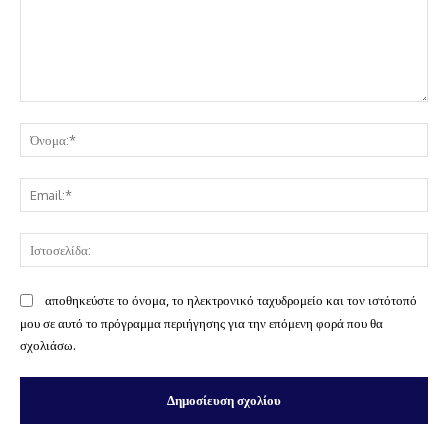
Σχόλιο:
Όν
Ema
Ισ
αποθηκεύστε το όνομα, το ηλεκτρονικό ταχυδρομείο και τον ιστότοπό
μου σε αυτό το πρόγραμμα περιήγησης για την επόμενη φορά που θα
σχολιάσω.