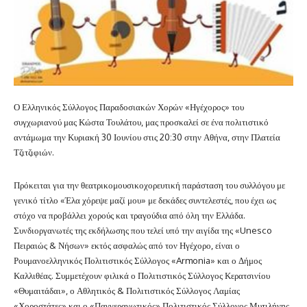
Ο Ελληνικός Σύλλογος Παραδοσιακών Χορών «Ηγέχορος» του
συγχωριανού μας Κώστα Τουλάτου, μας προσκαλεί σε ένα πολιτιστικό
αντάμωμα την Κυριακή 30 Ιουνίου στις 20:30 στην Αθήνα, στην Πλατεία
Τζιτζιφιών.
Πρόκειται για την θεατρικομουσικοχορευτική παράσταση του συλλόγου με
γενικό τίτλο «Έλα χόρεψε μαζί μου» με δεκάδες συντελεστές, που έχει ως
στόχο να προβάλλει χορούς και τραγούδια από όλη την Ελλάδα.
Συνδιοργανωτές της εκδήλωσης που τελεί υπό την αιγίδα της «Unesco
Πειραιώς & Νήσων» εκτός ασφαλώς από τον Ηγέχορο, είναι ο
Ρουμανοελληνικός Πολιτιστικός Σύλλογος «Armonia» και ο Δήμος
Καλλιθέας. Συμμετέχουν φιλικά ο Πολιτιστικός Σύλλογος Κερατσινίου
«Θυμαιτάδαι», ο Αθλητικός & Πολιτιστικός Σύλλογος Λαμίας
«Χοροστάτες» και ο «Παγγεραγωτικός» Πολιτιστικός Σύλλογος Μυτιλήνης.