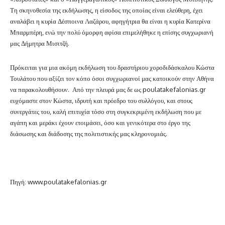
Τη σκηνοθεσία της εκδήλωσης, η είσοδος της οποίας είναι ελεύθερη, έχει
αναλάβει η κυρία Δέσποινα Λαζάρου, αφηγήτρια θα είναι η κυρία Κατερίνα
Μπαρμπέρη, ενώ την πολύ όμορφη αφίσα επιμελήθηκε η επίσης συγχωριανή
μας Δήμητρα Μισιτζή.
Πρόκειται για μια ακόμη εκδήλωση του δραστήριου χοροδιδάσκαλου Κώστα
Τουλάτου που αξίζει τον κόπο όσοι συγχωριανοί μας κατοικούν στην Αθήνα
να παρακολουθήσουν. Από την πλευρά μας δε ως poulatakefalonias.gr
ευχόμαστε στον Κώστα, ιδρυτή και πρόεδρο του συλλόγου, και στους
συνεργάτες του, καλή επιτυχία τόσο στη συγκεκριμένη εκδήλωση που με
αγάπη και μεράκι έχουν ετοιμάσει, όσο και γενικότερα στο έργο της
διάσωσης και διάδοσης της πολιτιστικής μας κληρονομιάς.
Πηγή: www.poulatakefalonias.gr