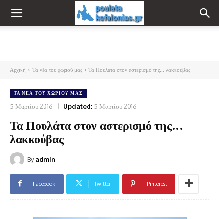
Αρχική
Τα νέα του χωριού μας
Τα Πουλάτα στον αστερισμό της... λακκούβας
ΤΑ ΝΈΑ ΤΟΥ ΧΩΡΙΟΎ ΜΑΣ
5 Μαρτίου 2016
Updated:
5 Μαρτίου 2016
Τα Πουλάτα στον αστερισμό της…
λακκούβας
By
admin
Facebook
Twitter
Pinterest