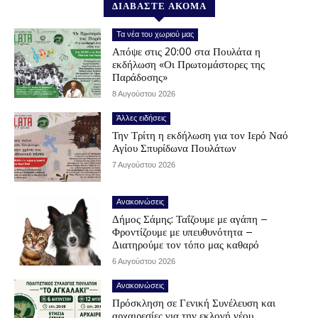
ΔΙΑΒΑΣΤΕ ΑΚΟΜΑ
Τα νέα του χωριού μας
Απόψε στις 20:00 στα Πουλάτα η
εκδήλωση «Οι Πρωτομάστορες της
Παράδοσης»
8 Αυγούστου 2026
Άλλες ειδήσεις
Την Τρίτη η εκδήλωση για τον Ιερό Ναό
Αγίου Σπυρίδωνα Πουλάτων
7 Αυγούστου 2026
Ανακοινώσεις
Δήμος Σάμης: Ταΐζουμε με αγάπη –
Φροντίζουμε με υπευθυνότητα –
Διατηρούμε τον τόπο μας καθαρό
6 Αυγούστου 2026
Ανακοινώσεις
Πρόσκληση σε Γενική Συνέλευση και
αρχαιρεσίες για την εκλογή νέου