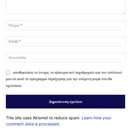
Σχόλιο:
Όν
Ema
Ισ
αποθηκεύστε το όνομα, το ηλεκτρονικό ταχυδρομείο και τον ιστότοπό
μου σε αυτό το πρόγραμμα περιήγησης για την επόμενη φορά που θα
σχολιάσω.
This site uses Akismet to reduce spam.
Learn how your
comment data is processed.