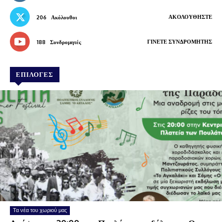
ΑΚΟΛΟΥΘΉΣΤΕ
206
Ακόλουθοι
ΓΊΝΕΤΕ ΣΥΝΔΡΟΜΗΤΉΣ
188
Συνδρομητές
ΕΠΙΛΟΓΕΣ
Τα νέα του χωριού μας