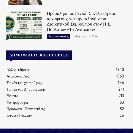
Πρόσκληση σε Γενική Συνέλευση και
αρχαιρεσίες για την εκλογή νέου
Διοικητικού Συμβουλίου στον Π.Σ.
Πουλάτων «Το Αγκαλάκι»
Ανακοινώσεις
5 Αυγούστου 2026
ΔΗΜΟΦΙΛΕΊΣ ΚΑΤΗΓΟΡΊΕΣ
Άλλες ειδήσεις
1340
Ανακοινώσεις
1053
Τα νέα του χωριού μας
736
Τα νέα του Δήμου Σάμης
214
Θέματα
213
Υστερόγραφα
63
Πρόσωπα - Συνεντεύξεις
52
Ιστορικά θέματα
36