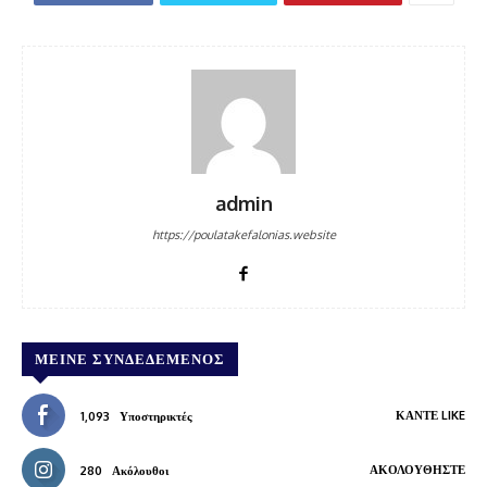
admin
https://poulatakefalonias.website
ΜΕΊΝΕ ΣΥΝΔΕΔΕΜΈΝΟΣ
ΚΆΝΤΕ LIKE
1,093
Υποστηρικτές
ΑΚΟΛΟΥΘΉΣΤΕ
280
Ακόλουθοι