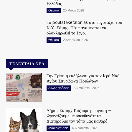
Ελλάδας
Θέματα
20 Μαΐου 2026
Το poulatakefalonias στο εργοτάξιο του
Κ.Υ. Σάμης. Πότε αναμένεται να
ολοκληρωθεί το έργο.
Θέματα
20 Απριλίου 2026
ΤΕΛΕΥΤΑΊΑ ΝΈΑ
Την Τρίτη η εκδήλωση για τον Ιερό Ναό
Αγίου Σπυρίδωνα Πουλάτων
Άλλες ειδήσεις
7 Αυγούστου 2026
Δήμος Σάμης: Ταΐζουμε με αγάπη –
Φροντίζουμε με υπευθυνότητα –
Διατηρούμε τον τόπο μας καθαρό
Ανακοινώσεις
6 Αυγούστου 2026