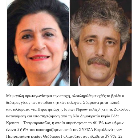
Με μεγάλη πρωταγωνίστρια την αποχή, ολοκληρώθηκε εχθές το βράδυ ο
δεύτερος γύρος των αυτοδιοικητικών εκλογών. Σύμφωνα με τα τελικά
αποτελέσματα, νέα Περιφερειάρχης Ιονίων Νήσων εκλέχθηκε η εκ Ζακύνθου
καταγόμενη και υποστηριζόμενη από τη Νέα Δημοκρατία κυρία Ρόδη
Κράτσα – Τσαγκαροπούλο, η οποία συγκέντρωσε το 60,1% των ψήφων
έναντι 39,9% του υποστηριζόμενου από τον ΣΥΡΙΖΑ Κεφαλλονίτη νυν
Περιφερειάρχη κυρίου Θεόδωρου Γαλιατσάτου που έλαβε το 39,9%. Σε