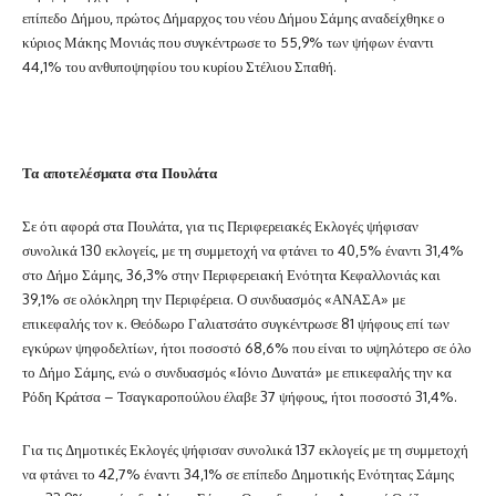
επίπεδο Δήμου, πρώτος Δήμαρχος του νέου Δήμου Σάμης αναδείχθηκε ο
κύριος Μάκης Μονιάς που συγκέντρωσε το 55,9% των ψήφων έναντι
44,1% του ανθυποψηφίου του κυρίου Στέλιου Σπαθή.
Τα αποτελέσματα στα Πουλάτα
Σε ότι αφορά στα Πουλάτα, για τις Περιφερειακές Εκλογές ψήφισαν
συνολικά 130 εκλογείς, με τη συμμετοχή να φτάνει το 40,5% έναντι 31,4%
στο Δήμο Σάμης, 36,3% στην Περιφερειακή Ενότητα Κεφαλλονιάς και
39,1% σε ολόκληρη την Περιφέρεια. Ο συνδυασμός «ΑΝΑΣΑ» με
επικεφαλής τον κ. Θεόδωρο Γαλιατσάτο συγκέντρωσε 81 ψήφους επί των
εγκύρων ψηφοδελτίων, ήτοι ποσοστό 68,6% που είναι το υψηλότερο σε όλο
το Δήμο Σάμης, ενώ ο συνδυασμός «Ιόνιο Δυνατά» με επικεφαλής την κα
Ρόδη Κράτσα – Τσαγκαροπούλου έλαβε 37 ψήφους, ήτοι ποσοστό 31,4%.
Για τις Δημοτικές Εκλογές ψήφισαν συνολικά 137 εκλογείς με τη συμμετοχή
να φτάνει το 42,7% έναντι 34,1% σε επίπεδο Δημοτικής Ενότητας Σάμης