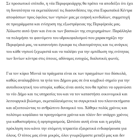
Σε προσωπικό επίπεδο, η νέα Περιφερειάρχης θα πρέπει να αποδείξει ότι έχει
τη δυνατότητα να εκμεταλλευτεί τις διασυνδέσεις της στα Ευρωπαϊκά Κέντρα
αποφάσεων προς όφελος των νησιών μας με εισροή κονδυλίων, συμμετοχή
σε προγράμματα και ενίσχυση της εξωστρέφειας της Περιφέρειάς μας.
Άλλωστε αυτό ήταν και ένα εκ των βασικών της επιχειρημάτων. Παράλληλα
να πολεμήσει το φαινόμενο του υδροκεφαλισμού που χαρακτηρίζει την
Περιφέρειά μας, να κατανοήσει έγκαιρα τις ιδιαιτερότητες και τις ανάγκες
του κάθε νησιού ξεχωριστά και να παλέψει για την εμπέδωση της ενότητας
των Ιονίων κόντρα στις όποιες, αδύναμες ευτυχώς, διαλυτικές φωνές.
Για τον κύριο Μονιά τα πράγματα είναι εκ των πραγμάτων πιο δύσκολά,
καθώς αναλαμβάνει τα ηνία του Δήμου μας σε ένα κομβικό σημείο για την
αυτοδιοικητική του ιστορία, καθώς είναι αυτός που θα πρέπει να οργανώσει
το νέο Δήμο και τις υπηρεσίες του και να τον καταστήσει οικονομικά και
λειτουργικά βιώσιμο, εκμεταλλευόμενος τα συγκριτικά του πλεονεκτήματα
και αξιοποιώντας το ανθρώπινο δυναμικό του. Χάθηκε πολύς χρόνος και
πολύτιμο κεφάλαιο τα προηγούμενα χρόνια και πλέον δεν υπάρχει χρόνος
για καθυστερήσεις ή εφησυχασμούς. Ωστόσο αυτή είναι και η μεγάλη
πρόκληση που κάνει την επόμενη τετραετία εξαιρετικά ενδιαφέρουσα για
όλους. Ο τόπος μας είναι μικρός, όλοι γνωριζόμαστε μεταξύ μας και δεν