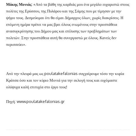
Μάκης Μονιάς:
«Από τα βάθη της καρδιάς μου ένα μεγάλο ευχαριστώ στους
πολίτες της Ερύσσου, της Πυλάρου και της Σάμης που με τίμησαν με την
ψήφο τους. Δεσμεύομαι ότι θα είμαι Δήμαρχος όλων, χωρίς διακρίσεις. Η
επόμενη ημέρα πρέπει να μας βρει όλους ενωμένους στην προσπάθεια
ανασυγκρότησης του Δήμου μας και επίλυσης των προβλημάτων των
πολιτών. Στην προσπάθεια αυτή θα συνεργαστώ με όλους. Κανείς δεν
περισσεύει».
Από την πλευρά μας ως poulatakefalonias συγχαίρουμε τόσο την κυρία
Κράτσα όσο και τον κύριο Μονιά για την εκλογή τους και ευχόμαστε
ολύψυχα καλή επιτυχία στο έργο τους!
Πηγή: www.poulatakefalonias.gr