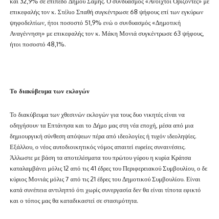
και 32,9% σε επίπεδο Δήμου Σάμης. Ο συνδυασμός «Ανοιχτοί Ορίζοντες» με
επικεφαλής τον κ. Στέλιο Σπαθή συγκέντρωσε 68 ψήφους επί των εγκύρων
ψηφοδελτίων, ήτοι ποσοστό 51,9% ενώ ο συνδυασμός «Δημοτική
Αναγέννηση» με επικεφαλής τον κ. Μάκη Μονιά συγκέντρωσε 63 ψήφους,
ήτοι ποσοστό 48,1%.
Το διακύβευμα των εκλογών
Το διακύβευμα των χθεσινών εκλογών για τους δυο νικητές είναι να
οδηγήσουν τα Επτάνησα και το Δήμο μας στη νέα εποχή, μέσα από μια
δημιουργική σύνθεση απόψεων πέρα από ιδεολογίες ή τυχόν ιδεοληψίες.
Εξάλλου, ο νέος αυτοδιοικητικός νόμος απαιτεί ευρείες συναινέσεις.
Άλλωστε με βάση τα αποτελέσματα του πρώτου γύρου η κυρία Κράτσα
καταλαμβάνει μόλις 12 από τις 41 έδρες του Περιφερειακού Συμβουλίου, ο δε
κύριος Μονιάς μόλις 7 από τις 21 έδρες του Δημοτικού Συμβουλίου. Είναι
κατά συνέπεια αντιληπτό ότι χωρίς συνεργασία δεν θα είναι τίποτα εφικτό
και ο τόπος μας θα καταδικαστεί σε στασιμότητα.