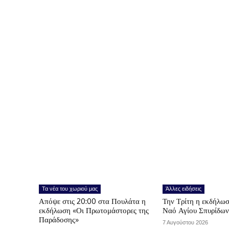
Τα νέα του χωριού μας
Άλλες ειδήσεις
Απόψε στις 20:00 στα Πουλάτα η
Την Τρίτη η εκδήλωσ
εκδήλωση «Οι Πρωτομάστορες της
Ναό Αγίου Σπυρίδω
Παράδοσης»
7 Αυγούστου 2026