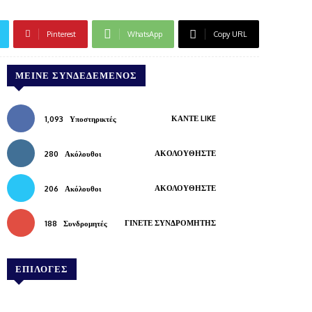
Pinterest
WhatsApp
Copy URL
ΜΕΊΝΕ ΣΥΝΔΕΔΕΜΈΝΟΣ
ΚΆΝΤΕ LIKE
1,093
Υποστηρικτές
ΑΚΟΛΟΥΘΉΣΤΕ
280
Ακόλουθοι
ΑΚΟΛΟΥΘΉΣΤΕ
206
Ακόλουθοι
ΓΊΝΕΤΕ ΣΥΝΔΡΟΜΗΤΉΣ
188
Συνδρομητές
ΕΠΙΛΟΓΕΣ