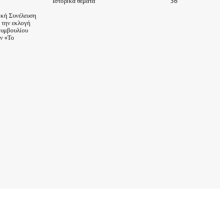
Ιστορικά θέματα
36
ική Συνέλευση
α την εκλογή
Συμβουλίου
ν «Το
ΙΣΤΟΡΙΑ-ΠΑΡΑΔΟΣΕΙΣ
ΑΞΙΟΘΕΑΤΑ
ΕΙΔΗΣΕΙΣ – ΘΕΜΑΤΑ
ΠΡΟΣΩΠΑ
ΕΠΙΧΕΙΡΗΣΕΙΣ
ΑΡΧΕΙΟ