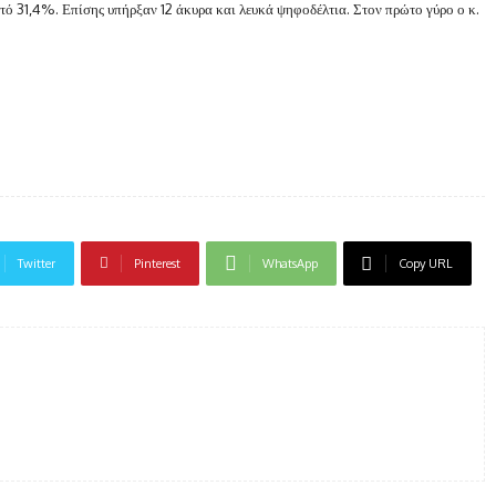
ό 31,4%. Επίσης υπήρξαν 12 άκυρα και λευκά ψηφοδέλτια. Στον πρώτο γύρο ο κ.
Twitter
Pinterest
WhatsApp
Copy URL