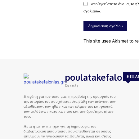
αποθηκεύστε το όνομα, το η
σχολιάσω.
This site uses Akismet to 
poulatakefalonias
ΕΠΙΛ
Σκοπός
Η αγάπη για τον τόπο μας, η προβολή της ομορφιάς του,
της ιστορίας του που χάνεται στα βάθη των αιώνων, των
αξιοθέατων, των ηθών και των εθίμων του και φυσικά
των φιλόξενων κατοίκων του και των δραστηριοτήτων
τους…
Αυτά ήταν τα κίνητρα για τη δημιουργία του
διαδικτυακού αυτού τόπου που απευθύνεται σε όσους
επιθυμούν να γνωρίσουν τα Πουλάτα, αλλά και στους