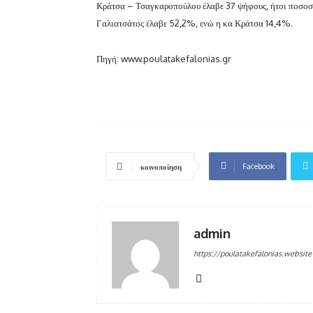
Κράτσα – Τσαγκαροπούλου έλαβε 37 ψήφους, ήτοι ποσοστ
Γαλιατσάτος έλαβε 52,2%, ενώ η κα Κράτσα 14,4%.
Πηγή: www.poulatakefalonias.gr
Facebook
κοινοποίηση
admin
https://poulatakefalonias.website