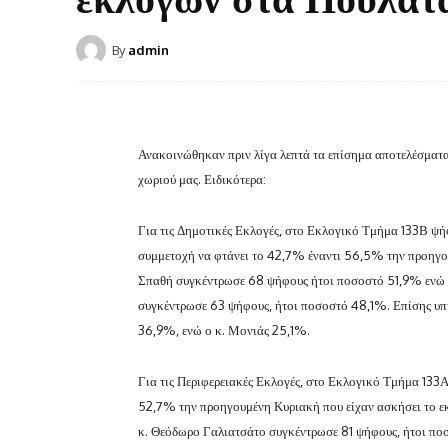
By
admin
Ανακοινώθηκαν πριν λίγα λεπτά τα επίσημα αποτελέσματ
χωριού μας. Ειδικότερα:
Για τις Δημοτικές Εκλογές, στο Εκλογικό Τμήμα 133Β ψήφι
συμμετοχή να φτάνει το 42,7% έναντι 56,5% την προηγου
Σπαθή συγκέντρωσε 68 ψήφους ήτοι ποσοστό 51,9% ενώ 
συγκέντρωσε 63 ψήφους, ήτοι ποσοστό 48,1%. Επίσης υπή
36,9%, ενώ ο κ. Μονιάς 25,1%.
Για τις Περιφερειακές Εκλογές, στο Εκλογικό Τμήμα 133Α
52,7% την προηγουμένη Κυριακή που είχαν ασκήσει το ε
κ. Θεόδωρο Γαλιατσάτο συγκέντρωσε 81 ψήφους, ήτοι πο