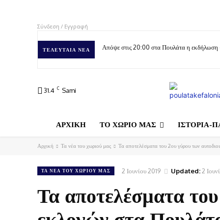
Σύνδεση / Εγγραφή
Απόψε στις 20:00 στα Πουλάτα η εκδήλωση
ΤΕΛΕΥΤΑΊΑ ΝΈΑ
C
31.4
Sami
ΑΡΧΙΚΗ
ΤΟ ΧΩΡΙΟ ΜΑΣ
ΙΣΤΟΡΙΑ-Π
Αρχική
Τα νέα του χωριού μας
Τα αποτελέσματα του 2ου γύρου των αυτοδιο
2 Ιουνίου 2019
Updated:
2 Ιουν
ΤΑ ΝΈΑ ΤΟΥ ΧΩΡΙΟΎ ΜΑΣ
Τα αποτελέσματα του
εκλογών στα Πουλάτ