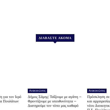
ΔΙΑΒΑΣΤΕ ΑΚΟΜΑ
Ανακοινώσεις
Ανακοινώσεις
η για τον Ιερό
Δήμος Σάμης: Ταΐζουμε με αγάπη –
Πρόσκληση σε 
να Πουλάτων
Φροντίζουμε με υπευθυνότητα –
και αρχαιρεσίε
Διατηρούμε τον τόπο μας καθαρό
νέου Διοικητι
Π.Σ. Πουλάτω