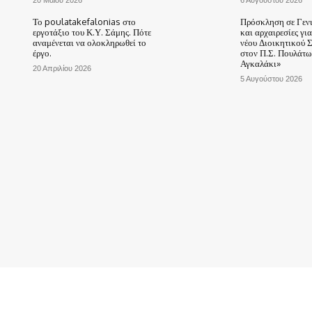
20 Μαΐου 2026
6 Αυγούστου 2026
Το poulatakefalonias στο
Πρόσκληση σε Γεν
εργοτάξιο του Κ.Υ. Σάμης. Πότε
και αρχαιρεσίες γι
αναμένεται να ολοκληρωθεί το
νέου Διοικητικού 
έργο.
στον Π.Σ. Πουλάτω
Αγκαλάκι»
20 Απριλίου 2026
5 Αυγούστου 2026
ΑΡΧΙΚΗ
ΤΟ ΧΩΡΙΟ ΜΑΣ