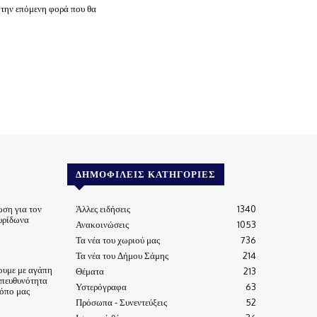
 την επόμενη φορά που θα
ΔΗΜΟΦΙΛΕΊΣ ΚΑΤΗΓΟΡΊΕΣ
ωση για τον
Άλλες ειδήσεις
1340
υρίδωνα
Ανακοινώσεις
1053
Τα νέα του χωριού μας
736
Τα νέα του Δήμου Σάμης
214
ουμε με αγάπη
Θέματα
213
υπευθυνότητα
Υστερόγραφα
63
τόπο μας
Πρόσωπα - Συνεντεύξεις
52