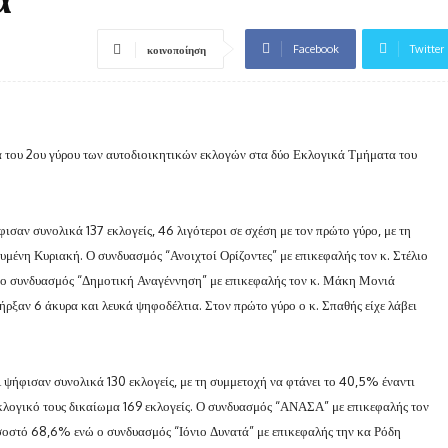
Facebook
Twitter
κοινοποίηση
α του 2ου γύρου των αυτοδιοικητικών εκλογών στα δύο Εκλογικά Τμήματα του
σαν συνολικά 137 εκλογείς, 46 λιγότεροι σε σχέση με τον πρώτο γύρο, με τη
μένη Κυριακή. Ο συνδυασμός “Ανοιχτοί Ορίζοντες” με επικεφαλής τον κ. Στέλιο
ο συνδυασμός “Δημοτική Αναγέννηση” με επικεφαλής τον κ. Μάκη Μονιά
ρξαν 6 άκυρα και λευκά ψηφοδέλτια. Στον πρώτο γύρο ο κ. Σπαθής είχε λάβει
 ψήφισαν συνολικά 130 εκλογείς, με τη συμμετοχή να φτάνει το 40,5% έναντι
κλογικό τους δικαίωμα 169 εκλογείς. Ο συνδυασμός “ΑΝΑΣΑ” με επικεφαλής τον
σοστό 68,6% ενώ ο συνδυασμός “Ιόνιο Δυνατά” με επικεφαλής την κα Ρόδη