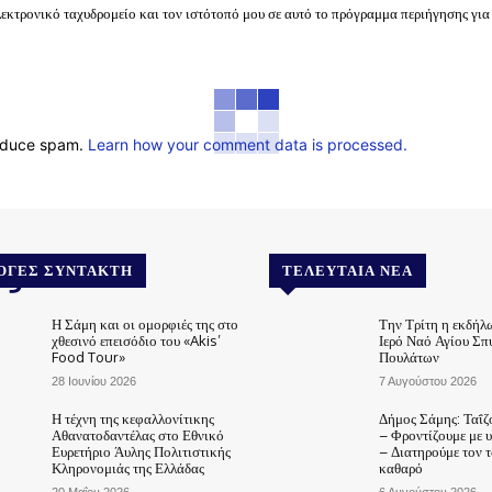
λεκτρονικό ταχυδρομείο και τον ιστότοπό μου σε αυτό το πρόγραμμα περιήγησης για
reduce spam.
Learn how your comment data is processed.
.gr
ΟΓΈΣ ΣΥΝΤΆΚΤΗ
ΤΕΛΕΥΤΑΊΑ ΝΈΑ
Η Σάμη και οι ομορφιές της στο
Την Τρίτη η εκδήλ
χθεσινό επεισόδιο του «Akis’
Ιερό Ναό Αγίου Σπ
Food Tour»
Πουλάτων
28 Ιουνίου 2026
7 Αυγούστου 2026
Η τέχνη της κεφαλλονίτικης
Δήμος Σάμης: Ταΐζ
Αθανατοδαντέλας στο Εθνικό
– Φροντίζουμε με 
Ευρετήριο Άυλης Πολιτιστικής
– Διατηρούμε τον 
Κληρονομιάς της Ελλάδας
καθαρό