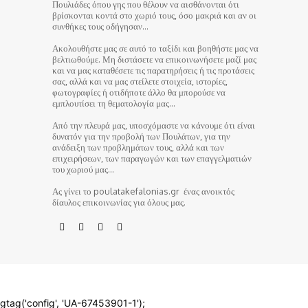
Πουλιάδες όπου γης που θέλουν να αισθάνονται ότι
βρίσκονται κοντά στο χωριό τους, όσο μακριά και αν οι
συνθήκες τους οδήγησαν…
Ακολουθήστε μας σε αυτό το ταξίδι και βοηθήστε μας να
βελτιωθούμε. Μη διστάσετε να επικοινωνήσετε μαζί μας
και να μας καταθέσετε τις παρατηρήσεις ή τις προτάσεις
σας, αλλά και να μας στείλετε στοιχεία, ιστορίες,
φωτογραφίες ή οτιδήποτε άλλο θα μπορούσε να
εμπλουτίσει τη θεματολογία μας…
Από την πλευρά μας, υποσχόμαστε να κάνουμε ότι είναι
δυνατόν για την προβολή των Πουλάτων, για την
ανάδειξη των προβλημάτων τους, αλλά και των
επιχειρήσεων, των παραγωγών και των επαγγελματιών
του χωριού μας…
Ας γίνει το poulatakefalonias.gr ένας ανοικτός
δίαυλος επικοινωνίας για όλους μας.
© poulatakefalonias.gr 2024
gtag('config', 'UA-67453901-1');