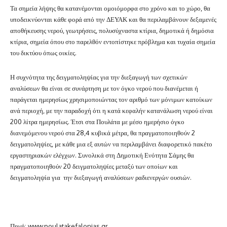
Τα σημεία λήψης θα κατανέμονται ομοιόμορφα στο χρόνο και το χώρο, θα
υποδεικνύονται κάθε φορά από την ΔΕΥΑΚ και θα περιλαμβάνουν δεξαμενές
αποθήκευσης νερού, γεωτρήσεις, πολυσύχναστα κτίρια, δημοτικά ή δημόσια
κτίρια, σημεία όπου στο παρελθόν εντοπίστηκε πρόβλημα και τυχαία σημεία
του δικτύου όπως οικίες.
Η συχνότητα της δειγματοληψίας για την διεξαγωγή των σχετικών
αναλύσεων θα είναι σε συνάρτηση με τον όγκο νερού που διανέμεται ή
παράγεται ημερησίως χρησιμοποιώντας τον αριθμό των μόνιμων κατοίκων
ανά περιοχή, με την παραδοχή ότι η κατά κεφαλήν κατανάλωση νερού είναι
200 λίτρα ημερησίως. Έτσι στα Πουλάτα με μέσο ημερήσιο όγκο
διανεμόμενου νερού στα 28,4 κυβικά μέτρα, θα πραγματοποιηθούν 2
δειγματοληψίες, με κάθε μια εξ αυτών να περιλαμβάνει διαφορετικό πακέτο
εργαστηριακών ελέγχων. Συνολικά στη Δημοτική Ενότητα Σάμης θα
πραγματοποιηθούν 20 δειγματοληψίες μεταξύ των οποίων και
δειγματοληψία για την διεξαγωγή αναλύσεων ραδιενεργών ουσιών.
Πηγή: www.poulatakefalonias.gr