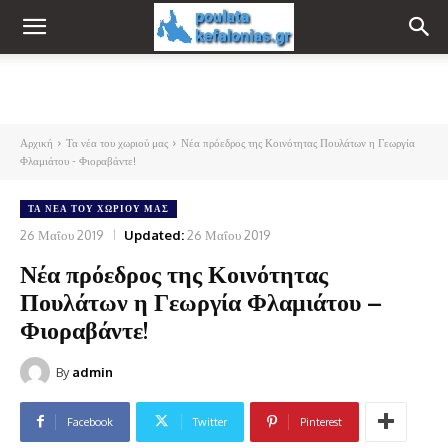
Αρχική
Τα νέα του χωριού μας
Νέα πρόεδρος της Κοινότητας Πουλάτων η Γεωργία
Φλαμιάτου - Φιοραβάντε!
ΤΑ ΝΈΑ ΤΟΥ ΧΩΡΙΟΎ ΜΑΣ
26 Μαΐου 2019
Updated:
26 Μαΐου 2019
Νέα πρόεδρος της Κοινότητας
Πουλάτων η Γεωργία Φλαμιάτου –
Φιοραβάντε!
By
admin
Facebook
Twitter
Pinterest