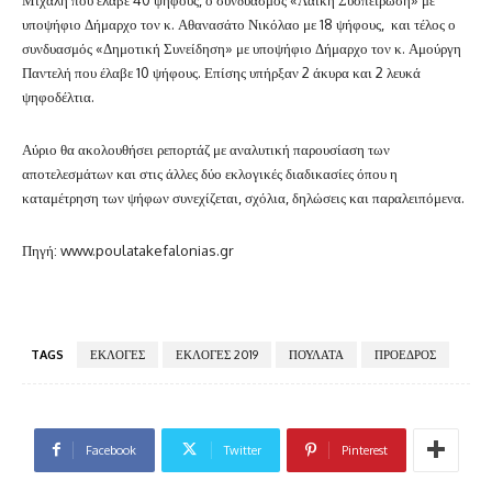
υποψήφιο Δήμαρχο τον κ. Αθανασάτο Νικόλαο με 18 ψήφους, και τέλος ο
συνδυασμός «Δημοτική Συνείδηση» με υποψήφιο Δήμαρχο τον κ. Αμούργη
Παντελή που έλαβε 10 ψήφους. Επίσης υπήρξαν 2 άκυρα και 2 λευκά
ψηφοδέλτια.
Αύριο θα ακολουθήσει ρεπορτάζ με αναλυτική παρουσίαση των
αποτελεσμάτων και στις άλλες δύο εκλογικές διαδικασίες όπου η
καταμέτρηση των ψήφων συνεχίζεται, σχόλια, δηλώσεις και παραλειπόμενα.
Πηγή: www.poulatakefalonias.gr
TAGS
ΕΚΛΟΓΕΣ
ΕΚΛΟΓΕΣ 2019
ΠΟΥΛΑΤΑ
ΠΡΟΕΔΡΟΣ
Facebook
Twitter
Pinterest