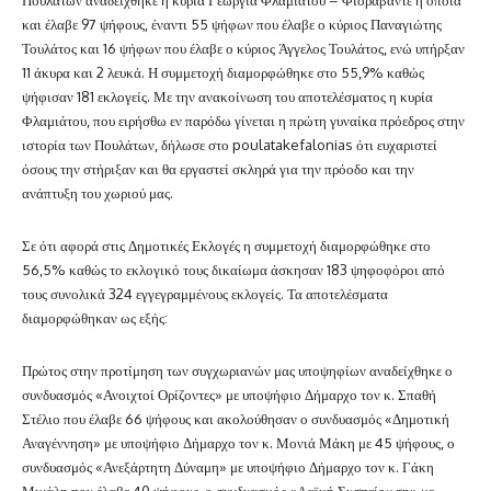
και έλαβε 97 ψήφους, έναντι 55 ψήφων που έλαβε ο κύριος Παναγιώτης
Τουλάτος και 16 ψήφων που έλαβε ο κύριος Άγγελος Τουλάτος, ενώ υπήρξαν
11 άκυρα και 2 λευκά. Η συμμετοχή διαμορφώθηκε στο 55,9% καθώς
ψήφισαν 181 εκλογείς. Με την ανακοίνωση του αποτελέσματος η κυρία
Φλαμιάτου, που ειρήσθω εν παρόδω γίνεται η πρώτη γυναίκα πρόεδρος στην
ιστορία των Πουλάτων, δήλωσε στο poulatakefalonias ότι ευχαριστεί
όσους την στήριξαν και θα εργαστεί σκληρά για την πρόοδο και την
ανάπτυξη του χωριού μας.
Σε ότι αφορά στις Δημοτικές Εκλογές η συμμετοχή διαμορφώθηκε στο
56,5% καθώς το εκλογικό τους δικαίωμα άσκησαν 183 ψηφοφόροι από
τους συνολικά 324 εγγεγραμμένους εκλογείς. Τ
α αποτελέσματα
διαμορφώθηκαν ως εξής:
Πρώτος στην προτίμηση των συγχωριανών μας υποψηφίων αναδείχθηκε ο
συνδυασμός «Ανοιχτοί Ορίζοντες» με υποψήφιο Δήμαρχο τον κ. Σπαθή
Στέλιο που έλαβε 66 ψήφους και ακολούθησαν ο συνδυασμός «Δημοτική
Αναγέννηση» με υποψήφιο Δήμαρχο τον κ. Μονιά Μάκη με 45 ψήφους, ο
συνδυασμός «Ανεξάρτητη Δύναμη» με υποψήφιο Δήμαρχο τον κ. Γάκη
Μιχάλη που έλαβε 40 ψήφους, ο συνδυασμός «Λαϊκή Συσπείρωση» με