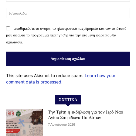
Ισ
αποθηκεύστε το όνομα, το ηλεκτρονικό ταχυδρομείο και τον ιστότοπό
μου σε αυτό το πρόγραμμα περιήγησης για την επόμενη φορά που θα
σχολιάσω.
This site uses Akismet to reduce spam.
Learn how your
comment data is processed.
ΣΧΕΤΙΚΆ
Την Τρίτη η εκδήλωση για τον Ιερό Ναό
Αγίου Σπυρίδωνα Πουλάτων
7 Αυγούστου 2026