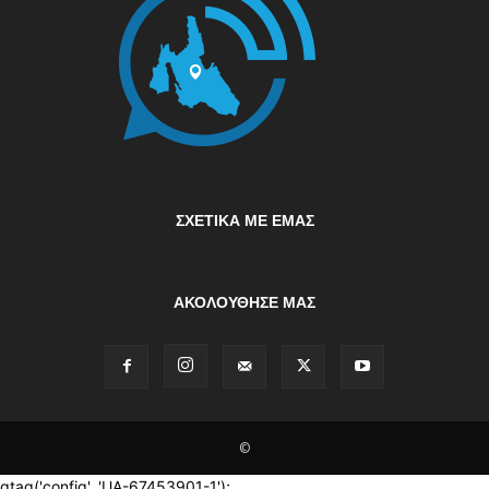
ΣΧΕΤΙΚΆ ΜΕ ΕΜΆΣ
ΑΚΟΛΟΥΘΗΣΕ ΜΑΣ
©
gtag('config', 'UA-67453901-1');