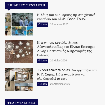
ΕΠΙΛΟΓΈΣ ΣΥΝΤΆΚΤΗ
Η Σάμη και οι ομορφιές της στο χθεσινό
επεισόδιο του «Akis’ Food Tour»
Θέματα
28 Ιουνίου 2026
Η τέχνη της κεφαλλονίτικης
Αθανατοδαντέλας στο Εθνικό Ευρετήριο
Άυλης Πολιτιστικής Κληρονομιάς της
Ελλάδας
Θέματα
20 Μαΐου 2026
Το poulatakefalonias στο εργοτάξιο του
Κ.Υ. Σάμης. Πότε αναμένεται να
ολοκληρωθεί το έργο.
Θέματα
20 Απριλίου 2026
ΤΕΛΕΥΤΑΊΑ ΝΈΑ