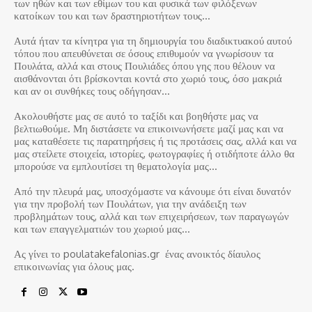
των ηθών και των εθίμων του και φυσικά των φιλόξενων
κατοίκων του και των δραστηριοτήτων τους…
Αυτά ήταν τα κίνητρα για τη δημιουργία του διαδικτυακού αυτού
τόπου που απευθύνεται σε όσους επιθυμούν να γνωρίσουν τα
Πουλάτα, αλλά και στους Πουλιάδες όπου γης που θέλουν να
αισθάνονται ότι βρίσκονται κοντά στο χωριό τους, όσο μακριά
και αν οι συνθήκες τους οδήγησαν…
Ακολουθήστε μας σε αυτό το ταξίδι και βοηθήστε μας να
βελτιωθούμε. Μη διστάσετε να επικοινωνήσετε μαζί μας και να
μας καταθέσετε τις παρατηρήσεις ή τις προτάσεις σας, αλλά και να
μας στείλετε στοιχεία, ιστορίες, φωτογραφίες ή οτιδήποτε άλλο θα
μπορούσε να εμπλουτίσει τη θεματολογία μας…
Από την πλευρά μας, υποσχόμαστε να κάνουμε ότι είναι δυνατόν
για την προβολή των Πουλάτων, για την ανάδειξη των
προβλημάτων τους, αλλά και των επιχειρήσεων, των παραγωγών
και των επαγγελματιών του χωριού μας…
Ας γίνει το poulatakefalonias.gr ένας ανοικτός δίαυλος
επικοινωνίας για όλους μας.