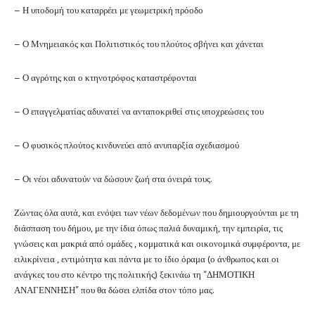
– Η υποδομή του καταρρέει με γεωμετρική πρόοδο
– Ο Μνημειακός και Πολιτιστικός του πλούτος σβήνει και χάνεται
– Ο αγρότης και ο κτηνοτρόφος καταστρέφονται
– Ο επαγγελματίας αδυνατεί να ανταποκριθεί στις υποχρεώσεις του
– Ο φυσικός πλούτος κινδυνεύει από ανυπαρξία σχεδιασμού
– Οι νέοι αδυνατούν να δώσουν ζωή στα όνειρά τους.
Ζώντας όλα αυτά, και ενόψει των νέων δεδομένων που δημιουργούνται με τη
διάσπαση του δήμου, με την ίδια όπως παλιά δυναμική, την εμπειρία, τις
γνώσεις και μακριά από ομάδες , κομματικά και οικονομικά συμφέροντα, με
ειλικρίνεια , εντιμότητα και πάντα με το ίδιο όραμα (ο άνθρωπος και οι
ανάγκες του στο κέντρο της πολιτικής) ξεκινάω τη “ΔΗΜΟΤΙΚΗ
ΑΝΑΓΕΝΝΗΣΗ” που θα δώσει ελπίδα στον τόπο μας.