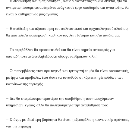
– Η διεκδίκηση και η αξιοποίηση , κάθε δυνατότητας που θα δίνεται, για να
αντιμετωπίσουμε τις αυξημένες ανάγκες σε έργα υποδομής και ανάπτυξης, θα
είναι ο καθημερινός μας αγώνας
– Η ανάδειξη και αξιοποίηση του πολιτιστικού και αρχαιολογικού πλούτου,
θα αποτελέσει εκπλήρωση καθήκοντος στην Ιστορία και στα παιδιά μας
– Το περιβάλλον θα προστατευθεί και θα είναι σημείο αναφοράς για
οποιαδήποτε ανάπτυξη(εξόρυξη υδρογονανθράκων κ.λπ.)
– Οι παρεμβάσεις στον πρωτογενή και τριτογενή τομέα θα είναι ουσιαστικές,
με έργα και προβολές, έτσι ώστε να τονωθούν οι κύριες πηγές εσόδων των
κατοίκων της περιοχής
– Δεν θα επιτρέψουμε περαιτέρω την υποβάθμιση των παρεχόμενων
υπηρεσιών Υγείας, αλλά θα παλέψουμε για την αναβάθμισή τους
– Στόχος με ιδιαίτερη βαρύτητα θα είναι η εξασφάλιση κοινωνικής πρόνοιας
για την περιοχή